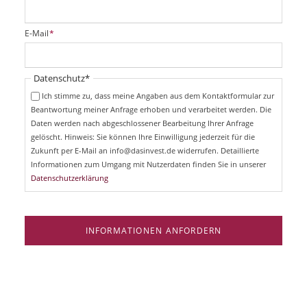
f
l
i
P
E-Mail
*
c
f
h
l
t
i
Pflichtfeld
Datenschutz
*
f
c
e
Ich stimme zu, dass meine Angaben aus dem Kontaktformular zur
h
l
Beantwortung meiner Anfrage erhoben und verarbeitet werden. Die
t
d
Daten werden nach abgeschlossener Bearbeitung Ihrer Anfrage
f
e
gelöscht. Hinweis: Sie können Ihre Einwilligung jederzeit für die
l
Zukunft per E-Mail an info@dasinvest.de widerrufen. Detaillierte
d
Informationen zum Umgang mit Nutzerdaten finden Sie in unserer
Datenschutzerklärung
INFORMATIONEN ANFORDERN