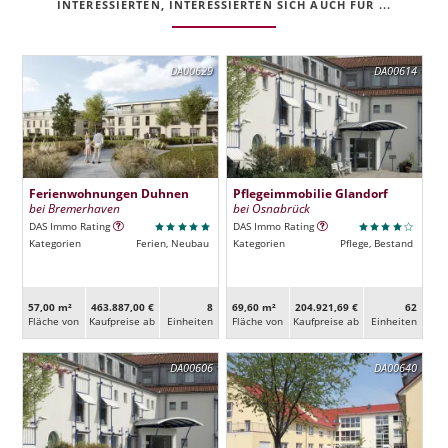
INTERESSIERTEN, INTERESSIERTEN SICH AUCH FÜR ...
DA00629
DA00614
Ferienwohnungen Duhnen
Pflegeimmobilie Glandorf
bei Bremerhaven
bei Osnabrück
DAS Immo Rating
DAS Immo Rating
Kategorien
Ferien, Neubau
Kategorien
Pflege, Bestand
57,00 m²
463.887,00 €
8
69,60 m²
204.921,69 €
62
Fläche von
Kaufpreise ab
Ein­heiten
Fläche von
Kaufpreise ab
Ein­heiten
DA00606
DA00640