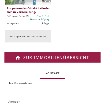
Ein passendes Objekt befindet
sich in Vorbereitung.
DAS Immo Rating
Aktuell in Prüfung
Kategorien
Pflege
Bitte sprechen Sie uns direkt an.
ZUR IMMOBILIENÜBERSICHT
KONTAKT
Ihre Kontaktdaten
O
U
b
R
j
L
e
P
Anrede
*
k