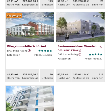
42,91 m²
227.760,00 €
143
59,38 m²
333.200,00 €
28
Fläche von
Kaufpreise ab
Ein­heiten
Fläche von
Kaufpreise ab
Ein­heiten
4 % Rendite
DA00575
DA00597
Pflegeimmobilie Schüttorf
Seniorenresidenz Wendeburg
bei Braunschweig
DAS Immo Rating
DAS Immo Rating
Kategorien
Pflege, Neubau
Kategorien
Pflege, Neubau
48,15 m²
176.489,00 €
70
47,34 m²
195.041,14 €
111
Fläche von
Kaufpreise ab
Ein­heiten
Fläche von
Kaufpreise ab
Ein­heiten