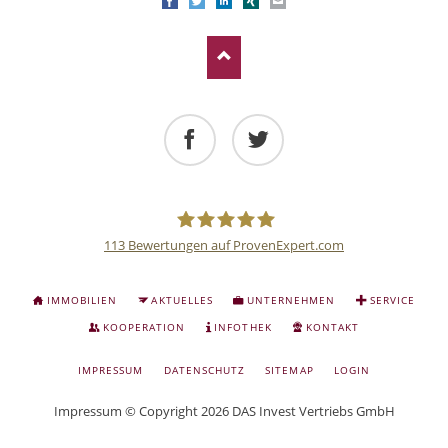
Facebook
Twitter
LinkedIn
Xing
E-mail
Facebook
Twitter
113
Bewertungen auf ProvenExpert.com
Deutsche
NAVIGATION
IMMOBILIEN
AKTUELLES
UNTERNEHMEN
SERVICE
ÜBERSPRINGEN
Anlage
KOOPERATION
INFOTHEK
KONTAKT
NAVIGATION
IMPRESSUM
DATENSCHUTZ
SITEMAP
LOGIN
und
ÜBERSPRINGEN
Impressum
© Copyright 2026 DAS Invest Vertriebs GmbH
Sachwert