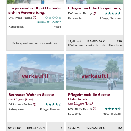
Ein passendes Objekt befindet
Pflegeimmobilie Cloppenburg
sich in Vorbereitung.
DAS Immo Rating
DAS Immo Rating
Kategorien
Pflege, Neubau
Aktuell in Prüfung
Kategorien
Pflege
44,48 m²
135.930,00 €
120
Bitte sprechen Sie uns direkt an.
Fläche von
Kaufpreise ab
Ein­heiten
verkauft!
verkauft!
Betreutes Wohnen Geeste
Pflegeimmobilie Geeste-
bei Lingen (Ems)
Osterbrock
bei Lingen (Ems)
DAS Immo Rating
DAS Immo Rating
Kategorien
Pflege, Neubau
Kategorien
Pflege, Neubau
59,01 m²
159.337,00 €
8
49,32 m²
122.922,00 €
52