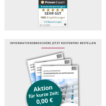
INFOR­MATIONS­BROSCHÜRE JETZT KOSTEN­FREI BESTELLEN