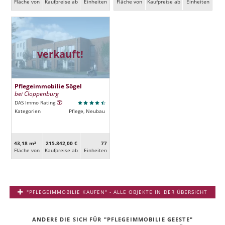
Fläche von
Kaufpreise ab
Ein­heiten
Fläche von
Kaufpreise ab
Ein­heiten
verkauft!
Pflegeimmobilie Sögel
bei Cloppenburg
DAS Immo Rating
Kategorien
Pflege, Neubau
43,18 m²
215.842,00 €
77
Fläche von
Kaufpreise ab
Ein­heiten
"PFLEGEIMMOBILIE KAUFEN" - ALLE OBJEKTE IN DER ÜBERSICHT
ANDERE DIE SICH FÜR "PFLEGEIMMOBILIE GEESTE"