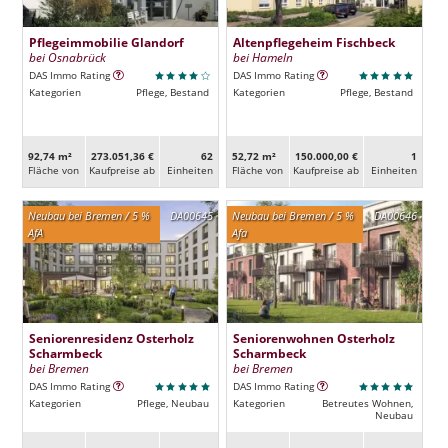
Pflegeimmobilie Glandorf
Altenpflegeheim Fischbeck
bei Osnabrück
bei Hameln
DAS Immo Rating
DAS Immo Rating
Kategorien
Pflege, Bestand
Kategorien
Pflege, Bestand
92,74 m²
273.051,36 €
62
52,72 m²
150.000,00 €
1
Fläche von
Kaufpreise ab
Ein­heiten
Fläche von
Kaufpreise ab
Ein­heiten
Neubau bei Bremen / 5 %
DA00645
Neubau bei Bremen / 5 %
DA00646
AfA
Afa
Seniorenresidenz Osterholz
Seniorenwohnen Osterholz
Scharmbeck
Scharmbeck
bei Bremen
bei Bremen
DAS Immo Rating
DAS Immo Rating
Kategorien
Pflege, Neubau
Kategorien
Betreutes Wohnen,
Neubau