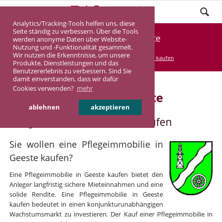
Analytics/Tracking-Tools helfen uns, diese
Seite ständig zu verbessern. Über die Tools
Pflegeimmobilie Geeste
werden anonyme Daten über Website-
Nutzung und -Funktionalität gesammelt.
Wir nutzen die Erkenntnisse, um unsere
DASINVEST
Service
Pflegeimmobilie kaufen
Produkte, Dienstleistungen und das
Benutzererlebnis zu verbessern. Sind Sie
damit einverstanden, dass wir dafür
Cookies verwenden?
mehr
Pflegeimmobilie in Geeste
ablehnen
akzeptieren
Pflegeimmobilie in Geeste kaufen
Sie wollen eine Pflegeimmobilie in
Geeste kaufen?
Eine Pflegeimmobilie in Geeste kaufen bietet den
Anleger langfristig sichere Mieteinnahmen und eine
solide Rendite. Eine Pflegeimmobilie in Geeste
kaufen bedeutet in einen konjunkturunabhängigen
Wachstumsmarkt zu investieren. Der Kauf einer Pflegeimmobilie in