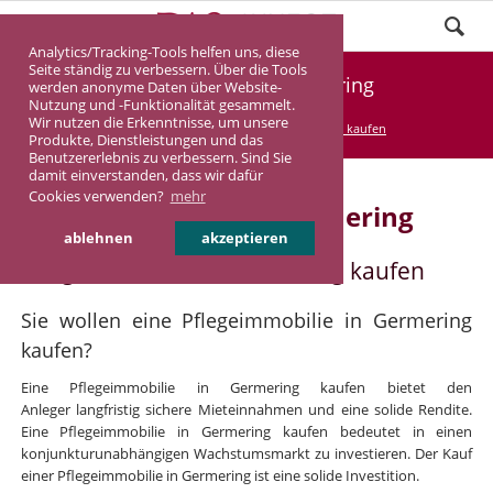
Analytics/Tracking-Tools helfen uns, diese
Seite ständig zu verbessern. Über die Tools
Pflegeimmobilie Germering
werden anonyme Daten über Website-
Nutzung und -Funktionalität gesammelt.
Wir nutzen die Erkenntnisse, um unsere
DASINVEST
Service
Pflegeimmobilie kaufen
Produkte, Dienstleistungen und das
Benutzererlebnis zu verbessern. Sind Sie
damit einverstanden, dass wir dafür
Cookies verwenden?
mehr
Pflegeimmobilie in Germering
ablehnen
akzeptieren
Pflegeimmobilie in Germering kaufen
Sie wollen eine Pflegeimmobilie in Germering
kaufen?
Eine Pflegeimmobilie in Germering kaufen bietet den
Anleger langfristig sichere Mieteinnahmen und eine solide Rendite.
Eine Pflegeimmobilie in Germering kaufen bedeutet in einen
konjunkturunabhängigen Wachstumsmarkt zu investieren. Der Kauf
einer Pflegeimmobilie in Germering ist eine solide Investition.