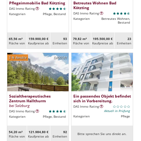
Pflegeimmobilie Bad Kötzting
Betreutes Wohnen Bad
Kötzting
DAS Immo Rating
DAS Immo Rating
Kategorien
Pflege, Bestand
Kategorien
Betreutes Wohnen,
Bestand
65,56 m²
159.900,00 €
93
79,82 m²
195.500,00 €
23
Fläche von
Kaufpreise ab
Ein­heiten
Fläche von
Kaufpreise ab
Ein­heiten
5 % Rendite
DA00581
Sozialtherapeutisches
Ein passendes Objekt befindet
Zentrum Hallthurm
sich in Vorbereitung.
bei Salzburg
DAS Immo Rating
Aktuell in Prüfung
DAS Immo Rating
Kategorien
Pflege
Kategorien
Pflege, Bestand
54,20 m²
121.984,80 €
92
Bitte sprechen Sie uns direkt an.
Fläche von
Kaufpreise ab
Ein­heiten