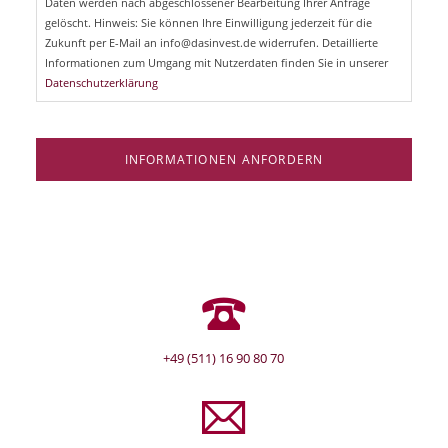
Daten werden nach abgeschlossener Bearbeitung Ihrer Anfrage
f
e
gelöscht. Hinweis: Sie können Ihre Einwilligung jederzeit für die
l
Zukunft per E-Mail an info@dasinvest.de widerrufen. Detaillierte
d
Informationen zum Umgang mit Nutzerdaten finden Sie in unserer
Datenschutzerklärung
INFORMATIONEN ANFORDERN
+49 (511) 16 90 80 70