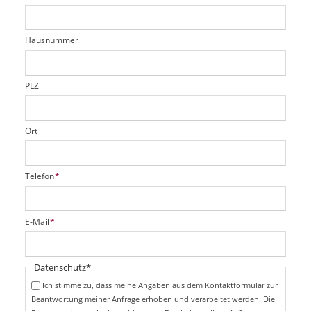
c
t
e
h
e
l
t
r
d
Hausnummer
f
e
l
d
PLZ
Ort
P
Telefon
*
f
l
i
P
E-Mail
*
c
f
h
l
t
i
Pflichtfeld
Datenschutz
*
f
c
e
Ich stimme zu, dass meine Angaben aus dem Kontaktformular zur
h
l
Beantwortung meiner Anfrage erhoben und verarbeitet werden. Die
t
d