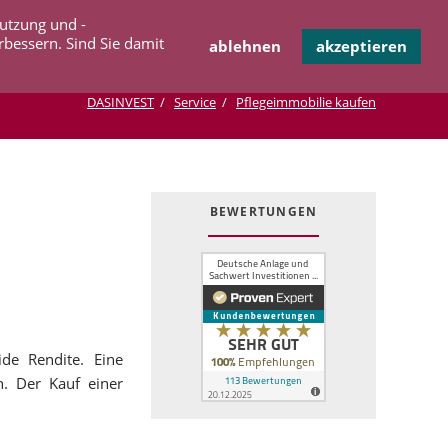
Navigation
Nutzung und -
OPERATION
INFOTHEK
KONTAKT
überspringen
rbessern. Sind Sie damit
ablehnen
akzeptieren
DASINVEST
Service
Pflegeimmobilie kaufen
BEWERTUNGEN
ide Rendite. Eine
. Der Kauf einer