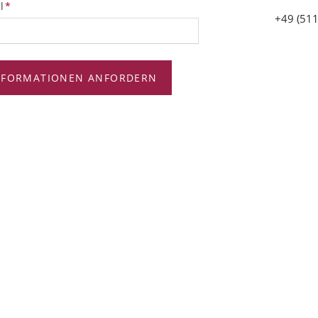
tfeld
l
*
+49 (511
NFORMATIONEN ANFORDERN