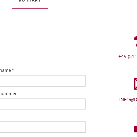
+49 (511
tfeld
name
*
snummer
INFO@D