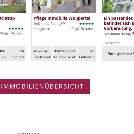
Ochtrup
Pflegeimmobilie Wuppertal
Ein passendes
befindet sich i
DAS Immo Rating
Vorbereitung.
Kategorien
Pflege, Bestand
Pflege, Neubau
DAS Immo Rating
Kategorien
0 €
76
48,27 m²
194.900,00 €
80
Bitte sprechen S
e ab
Ein­heiten
Fläche von
Kaufpreise ab
Ein­heiten
 IMMOBILIENÜBERSICHT
KONTAKT