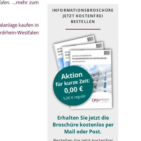
falen.
...mehr zum
INFOR­MATIONS­BROSCHÜRE
JETZT KOSTEN­FREI
BESTELLEN
lanlage kaufen in
rdrhein-Westfalen
Erhalten Sie jetzt die
Broschüre kostenlos per
Mail oder Post.
Bestellen Sie jetzt kostenfrei