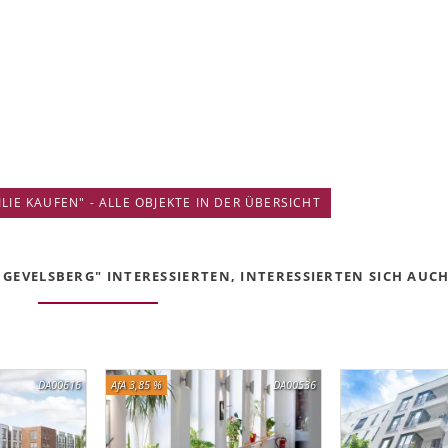
IE KAUFEN" - ALLE OBJEKTE IN DER ÜBERSICHT
 GEVELSBERG" INTERESSIERTEN, INTERESSIERTEN SICH AUCH 
DA00616
AfA 3,85 %
DA00536