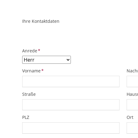
Ihre Kontaktdaten
ObjektPlatzhalter
URL
Pflichtfeld
Anrede
*
Pflichtfeld
Pflich
Vorname
*
Nach
Straße
Hau
PLZ
Ort