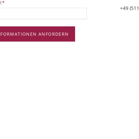
tfeld
l
*
+49 (511
NFORMATIONEN ANFORDERN