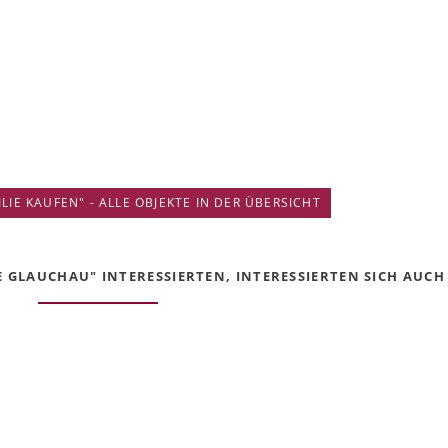
IE KAUFEN" - ALLE OBJEKTE IN DER ÜBERSICHT
E GLAUCHAU" INTERESSIERTEN, INTERESSIERTEN SICH AUCH 