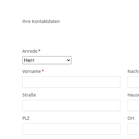
Ihre Kontaktdaten
ObjektPlatzhalter
URL
Pflichtfeld
Anrede
*
Pflichtfeld
Pflich
Vorname
*
Nach
Straße
Hau
PLZ
Ort