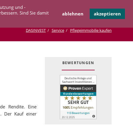
Navigation
Nutzung und -
OPERATION
INFOTHEK
KONTAKT
überspringen
rbessern. Sind Sie damit
ablehnen
akzeptieren
DASINVEST
Service
Pflegeimmobilie kaufen
BEWERTUNGEN
de Rendite. Eine
. Der Kauf einer