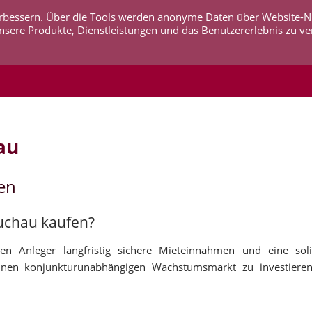
 verbessern. Über die Tools werden anonyme Daten über Website-
AKTUELLES
UNTERNEHMEN
SERVICE
KO
nsere Produkte, Dienstleistungen und das Benutzererlebnis zu ve
au
en
auchau kaufen?
en Anleger langfristig sichere Mieteinnahmen und eine soli
inen konjunkturunabhängigen Wachstumsmarkt zu investieren