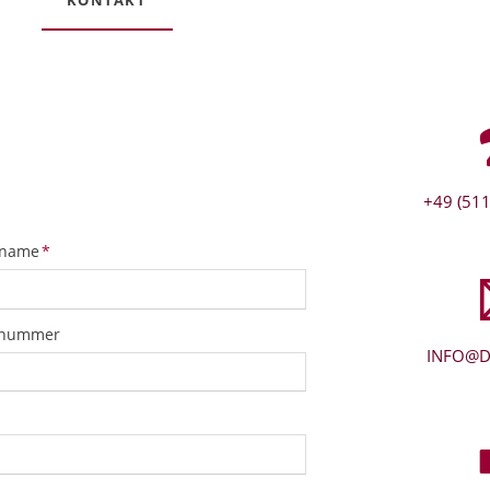
+49 (511
tfeld
name
*
snummer
INFO@D