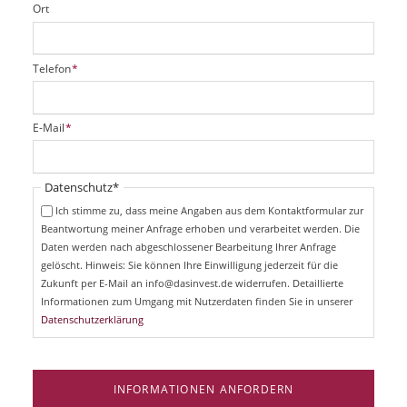
Ort
P
Telefon
*
f
l
i
P
E-Mail
*
c
f
h
l
t
i
Pflichtfeld
Datenschutz
*
f
c
e
Ich stimme zu, dass meine Angaben aus dem Kontaktformular zur
h
l
Beantwortung meiner Anfrage erhoben und verarbeitet werden. Die
t
d
Daten werden nach abgeschlossener Bearbeitung Ihrer Anfrage
f
e
gelöscht. Hinweis: Sie können Ihre Einwilligung jederzeit für die
l
Zukunft per E-Mail an info@dasinvest.de widerrufen. Detaillierte
d
Informationen zum Umgang mit Nutzerdaten finden Sie in unserer
Datenschutzerklärung
INFORMATIONEN ANFORDERN