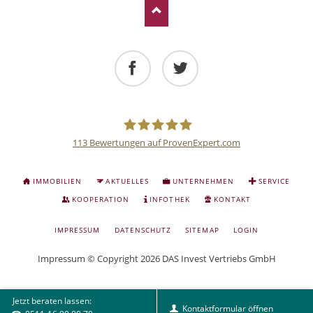
Facebook
Twitter
113
Bewertungen auf ProvenExpert.com
Deutsche
NAVIGATION
IMMOBILIEN
AKTUELLES
UNTERNEHMEN
SERVICE
ÜBERSPRINGEN
Anlage
KOOPERATION
INFOTHEK
KONTAKT
NAVIGATION
IMPRESSUM
DATENSCHUTZ
SITEMAP
LOGIN
und
ÜBERSPRINGEN
Impressum
© Copyright 2026 DAS Invest Vertriebs GmbH
Sachwert
Jetzt beraten lassen:
Investitionen
Kontaktformular öffnen