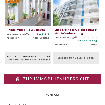
AfA 3,85 %
DA00536
Pflegeimmobilie Wuppertal
Ein passendes Objekt befindet
sich in Vorbereitung.
DAS Immo Rating
DAS Immo Rating
Kategorien
Pflege, Bestand
Aktuell in Prüfung
Kategorien
Pflege
48,27 m²
194.900,00 €
80
Bitte sprechen Sie uns direkt an.
Fläche von
Kaufpreise ab
Ein­heiten
ZUR IMMOBILIENÜBERSICHT
KONTAKT
Ihre Kontaktdaten