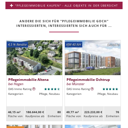
"PFLEGEIMMOBILIE KAUFEN" - ALLE OBJEKTE IN DER ÜBERSICHT
ANDERE DIE SICH FÜR "PFLEGEIMMOBILIE GOCH"
INTERESSIERTEN, INTERESSIERTEN SICH AUCH FÜR ...
4,5 % Rendite
DA00609
KfW 40 NH
DA00616
Pflegeimmobilie Altena
Pflegeimmobilie Ochtrup
bei Hagen
bei Münster
DAS Immo Rating
DAS Immo Rating
Kategorien
Pflege, Neubau
Kategorien
Pflege, Neubau
46,15 m²
186.644,00 €
80
49,77 m²
223.233,00 €
76
Fläche von
Kaufpreise ab
Ein­heiten
Fläche von
Kaufpreise ab
Ein­heiten