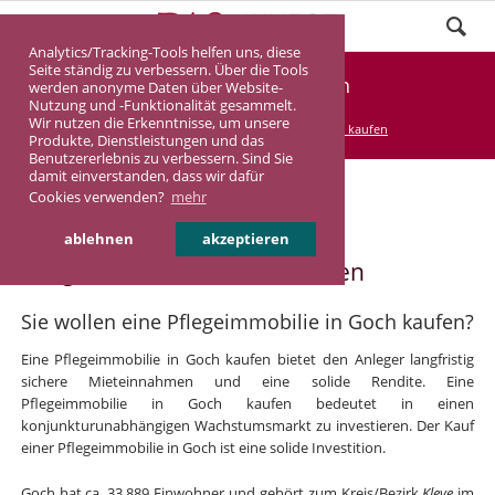
Analytics/Tracking-Tools helfen uns, diese
Seite ständig zu verbessern. Über die Tools
Pflegeimmobilie Goch
werden anonyme Daten über Website-
Nutzung und -Funktionalität gesammelt.
Wir nutzen die Erkenntnisse, um unsere
DASINVEST
Service
Pflegeimmobilie kaufen
Produkte, Dienstleistungen und das
Benutzererlebnis zu verbessern. Sind Sie
damit einverstanden, dass wir dafür
Cookies verwenden?
mehr
Pflegeimmobilie in Goch
ablehnen
akzeptieren
Pflegeimmobilie in Goch kaufen
Sie wollen eine Pflegeimmobilie in Goch kaufen?
Eine Pflegeimmobilie in Goch kaufen bietet den Anleger langfristig
sichere Mieteinnahmen und eine solide Rendite. Eine
Pflegeimmobilie in Goch kaufen bedeutet in einen
konjunkturunabhängigen Wachstumsmarkt zu investieren. Der Kauf
einer Pflegeimmobilie in Goch ist eine solide Investition.
Goch hat ca. 33.889 Einwohner und gehört zum Kreis/Bezirk
Kleve
im