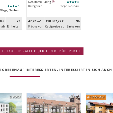
DAS Immo Rating
Kategorien
Pflege, Neubau
Pflege, Neubau
0 €
72
47,72 m²
190.387,77 €
96
e ab
Ein­heiten
Fläche von
Kaufpreise ab
Ein­heiten
IE KAUFEN" - ALLE OBJEKTE IN DER ÜBERSICHT
E GREBENAU" INTERESSIERTEN, INTERESSIERTEN SICH AUCH 
DA00655
Denkmal-AfA
DA00654
4,8 % Rendite!