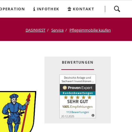
Navigation
OPERATION
INFOTHEK
KONTAKT
überspringen
DASINVEST
Service
Pflegeimmobilie kaufen
BEWERTUNGEN