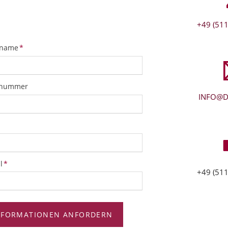
+49 (511
tfeld
name
*
snummer
INFO@D
tfeld
l
*
+49 (511
NFORMATIONEN ANFORDERN