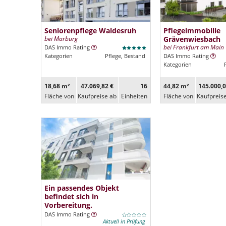
Seniorenpflege Waldesruh
Pflegeimmobilie
bei Marburg
Grävenwiesbach
bei Frankfurt am Main
DAS Immo Rating
Kategorien
Pflege, Bestand
DAS Immo Rating
Kategorien
18,68 m²
47.069,82 €
16
44,82 m²
145.000,0
Fläche von
Kaufpreise ab
Ein­heiten
Fläche von
Kaufpreis
Ein passendes Objekt
befindet sich in
Vorbereitung.
DAS Immo Rating
Aktuell in Prüfung