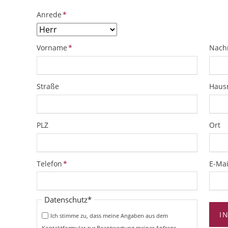
Pflichtfeld
Anrede
*
Pflichtfeld
Pflich
Vorname
*
Nach
Straße
Hau
PLZ
Ort
Pflichtfeld
Pflich
Telefon
*
E-Mai
Pflichtfeld
Datenschutz
*
I
Ich stimme zu, dass meine Angaben aus dem
Kontaktformular zur Beantwortung meiner Anfrage