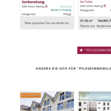
Vorbereitung.
bei Fulda
DAS Immo Rating
DAS Immo Rating
Aktuell in Prüfung
Kategorien
Kategorien
Pflege
51,16 m²
144.801,7
Bitte sprechen Sie uns direkt an.
Fläche von
Kaufpreis
"PFLEGEIMMOBIL
ANDERE DIE SICH FÜR "PFLEGEIMMOBILI
bis 5 % Rendite
DA00653