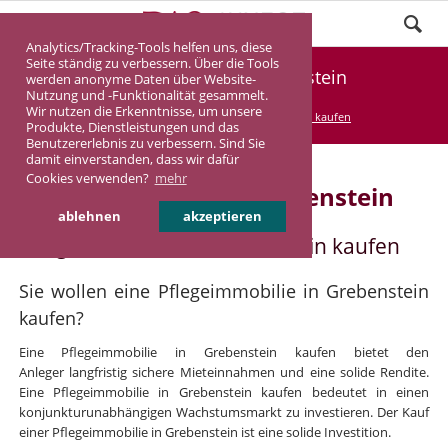
Analytics/Tracking-Tools helfen uns, diese
Seite ständig zu verbessern. Über die Tools
Pflegeimmobilie Grebenstein
werden anonyme Daten über Website-
Nutzung und -Funktionalität gesammelt.
Wir nutzen die Erkenntnisse, um unsere
DASINVEST
Service
Pflegeimmobilie kaufen
Produkte, Dienstleistungen und das
Benutzererlebnis zu verbessern. Sind Sie
damit einverstanden, dass wir dafür
Cookies verwenden?
mehr
Pflegeimmobilie in Grebenstein
ablehnen
akzeptieren
Pflegeimmobilie in Grebenstein kaufen
Sie wollen eine Pflegeimmobilie in Grebenstein
kaufen?
Eine Pflegeimmobilie in Grebenstein kaufen bietet den
Anleger langfristig sichere Mieteinnahmen und eine solide Rendite.
Eine Pflegeimmobilie in Grebenstein kaufen bedeutet in einen
konjunkturunabhängigen Wachstumsmarkt zu investieren. Der Kauf
einer Pflegeimmobilie in Grebenstein ist eine solide Investition.