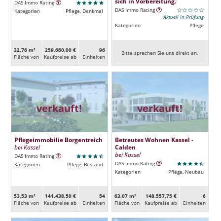
sich in Vorbereitung.
DAS Immo Rating
DAS Immo Rating
Kategorien
Pflege, Denkmal
Aktuell in Prüfung
Kategorien
Pflege
32,76 m²
259.660,00 €
96
Bitte sprechen Sie uns direkt an.
Fläche von
Kaufpreise ab
Ein­heiten
verkauft!
verkauft!
Pflegeimmobilie Borgentreich
Betreutes Wohnen Kassel -
bei Kassel
Calden
bei Kassel
DAS Immo Rating
DAS Immo Rating
Kategorien
Pflege, Bestand
Kategorien
Pflege, Neubau
53,53 m²
141.438,50 €
54
63,07 m²
148.557,75 €
6
Fläche von
Kaufpreise ab
Ein­heiten
Fläche von
Kaufpreise ab
Ein­heiten