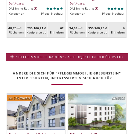
bei Kassel
bei Kassel
DAS Immo Rating
DAS Immo Rating
Kategorien
Pflege, Neubau
Kategorien
Pflege, Neubau
48,76 m²
230.106,21 €
62
74,33 m²
350.769,25 €
6
Fläche von
Kaufpreise ab
Ein­heiten
Fläche von
Kaufpreise ab
Ein­heiten
"PFLEGEIMMOBILIE KAUFEN" - ALLE OBJEKTE IN DER ÜBERSICHT
ANDERE DIE SICH FÜR "PFLEGEIMMOBILIE GREBENSTEIN"
INTERESSIERTEN, INTERESSIERTEN SICH AUCH FÜR ...
bis 5 % Rendite
DA00653
DA00655