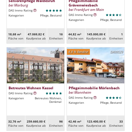
Seniorenpflege Waldesruh
Pflegeimmobilie
bei Marburg
Grävenwiesbach
bei Frankfurt am Main
DAS Immo Rating
DAS Immo Rating
Kategorien
Pflege, Bestand
Kategorien
Pflege, Bestand
18,68 m²
47.069,82 €
16
44,82 m²
145.000,00 €
1
Fläche von
Kaufpreise ab
Ein­heiten
Fläche von
Kaufpreise ab
Ein­heiten
Denkmal-AfA
DA00654
4,8 % Rendite!
DA00529
Betreutes Wohnen Kassel
Pflegeimmobilie Mörlenbach
bei Mannheim
DAS Immo Rating
DAS Immo Rating
Kategorien
Betreutes Wohnen,
Denkmal
Kategorien
Pflege, Bestand
32,76 m²
259.660,00 €
96
42,46 m²
123.400,00 €
33
Fläche von
Kaufpreise ab
Ein­heiten
Fläche von
Kaufpreise ab
Ein­heiten