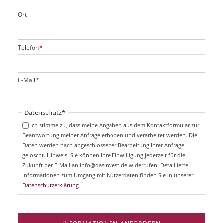
Ort
P
Telefon
*
f
l
i
P
E-Mail
*
c
f
h
l
t
i
Pflichtfeld
Datenschutz
*
f
c
e
Ich stimme zu, dass meine Angaben aus dem Kontaktformular zur
h
l
Beantwortung meiner Anfrage erhoben und verarbeitet werden. Die
t
d
Daten werden nach abgeschlossener Bearbeitung Ihrer Anfrage
f
e
gelöscht. Hinweis: Sie können Ihre Einwilligung jederzeit für die
l
Zukunft per E-Mail an info@dasinvest.de widerrufen. Detaillierte
d
Informationen zum Umgang mit Nutzerdaten finden Sie in unserer
Datenschutzerklärung