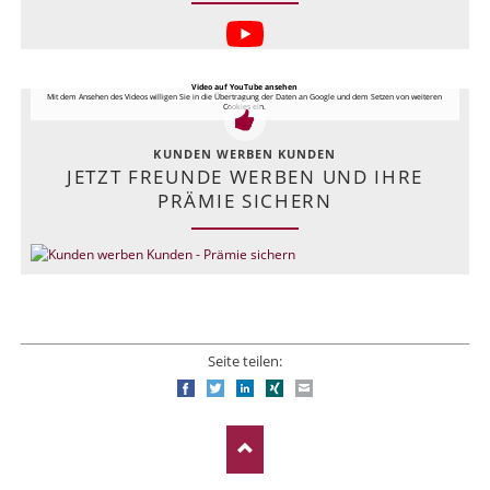
Video auf YouTube ansehen
Mit dem Ansehen des Videos willigen Sie in die Übertragung der Daten an Google und dem Setzen von weiteren
Cookies ein.
KUNDEN WERBEN KUNDEN
JETZT FREUNDE WERBEN UND IHRE
PRÄMIE SICHERN
Seite teilen:
Facebook
Twitter
LinkedIn
Xing
E-mail