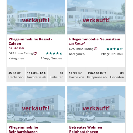
verkauft!
verkauft!
Pflegeimmobilie Kassel -
Pflegeimmobilie Neuenstein
Calden
bei Kassel
bei Kassel
DAS Immo Rating
DAS Immo Rating
Kategorien
Pflege, Neubau
Kategorien
Pflege, Neubau
45,86 m²
151.843,12 €
65
51,94 m²
196.558,00 €
84
Fläche von
Kaufpreise ab
Ein­heiten
Fläche von
Kaufpreise ab
Ein­heiten
verkauft!
verkauft!
Pflegeimmobilie
Betreutes Wohnen
Reinhardshagen
Reinhardshagen