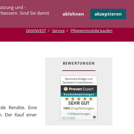
Navigation
Nutzung und -
OPERATION
INFOTHEK
KONTAKT
überspringen
rbessern. Sind Sie damit
ablehnen
akzeptieren
DASINVEST
Service
Pflegeimmobilie kaufen
BEWERTUNGEN
ide Rendite. Eine
n. Der Kauf einer