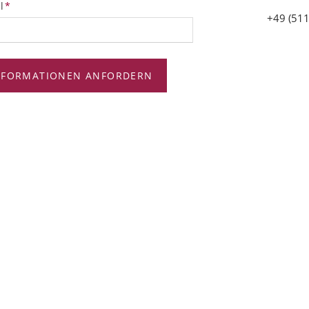
tfeld
l
*
+49 (511
NFORMATIONEN ANFORDERN