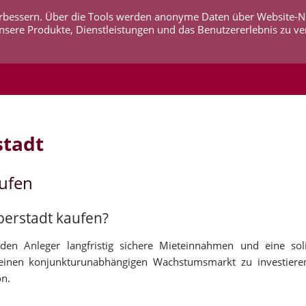
 verbessern. Über die Tools werden anonyme Daten über Website-
AKTUELLES
UNTERNEHMEN
SERVICE
KO
nsere Produkte, Dienstleistungen und das Benutzererlebnis zu ve
stadt
aufen
lberstadt kaufen?
 den Anleger langfristig sichere Mieteinnahmen und eine sol
 einen konjunkturunabhängigen Wachstumsmarkt zu investiere
on.