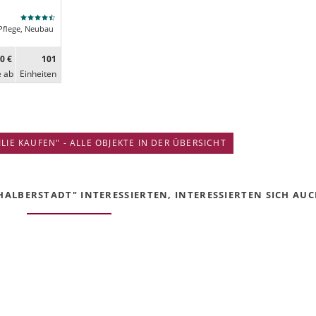
Pflege, Neubau
0 €
101
e ab
Ein­heiten
IE KAUFEN" - ALLE OBJEKTE IN DER ÜBERSICHT
HALBERSTADT" INTERESSIERTEN, INTERESSIERTEN SICH AUCH