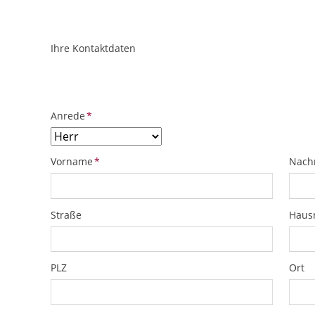
Ihre Kontaktdaten
ObjektPlatzhalter
URL
Pflichtfeld
Anrede
*
Pflichtfeld
Pflich
Vorname
*
Nach
Straße
Hau
PLZ
Ort