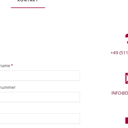
+49 (511
tfeld
name
*
snummer
INFO@D