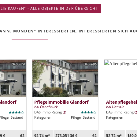
IE KAUFEN" - ALLE OBJEKTE IN DER ÜBERSICHT
ANN. MÜNDEN" INTERESSIERTEN, INTERESSIERTEN SICH AUC
DA00614
DA00606
Glandorf
Pflegeimmobilie Glandorf
Altenpflegehe
bei Osnabrück
bei Hameln
DAS Immo Rating
DAS Immo Rating
Pflege, Bestand
Kategorien
Pflege, Bestand
Kategorien
9 €
62
92,74 m²
273.051,36 €
62
52,72 m²
150.0