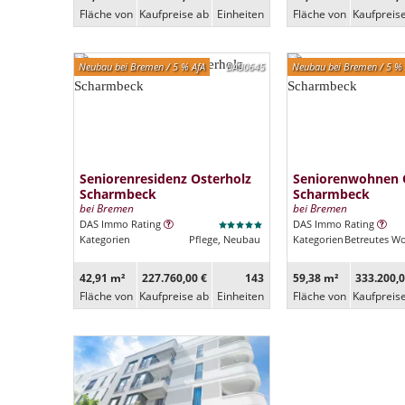
Fläche von
Kaufpreise ab
Ein­heiten
Fläche von
Kaufpreis
Neubau bei Bremen / 5 % AfA
DA00645
Neubau bei Bremen / 5 % 
Seniorenresidenz Osterholz
Seniorenwohnen 
Scharmbeck
Scharmbeck
bei Bremen
bei Bremen
DAS Immo Rating
DAS Immo Rating
Kategorien
Pflege, Neubau
Kategorien
Betreutes W
42,91 m²
227.760,00 €
143
59,38 m²
333.200,0
Fläche von
Kaufpreise ab
Ein­heiten
Fläche von
Kaufpreis