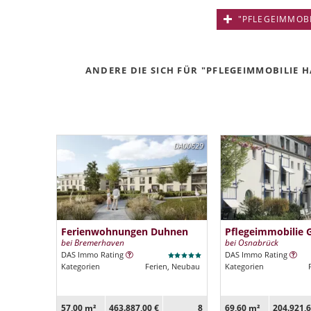
"PFLEGEIMMOBIL
ANDERE DIE SICH FÜR "PFLEGEIMMOBILIE H
DA00629
Ferienwohnungen Duhnen
Pflegeimmobilie 
bei Bremerhaven
bei Osnabrück
DAS Immo Rating
DAS Immo Rating
Kategorien
Ferien, Neubau
Kategorien
57,00 m²
463.887,00 €
8
69,60 m²
204.921,6