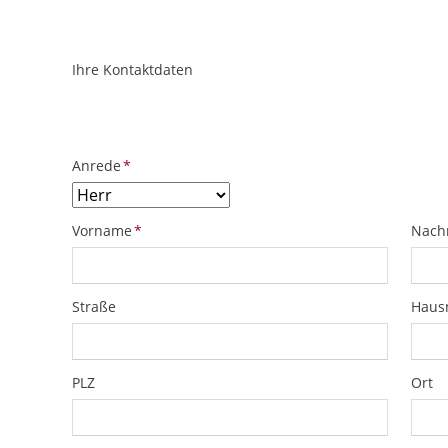
Ihre Kontaktdaten
ObjektPlatzhalter
URL
Pflichtfeld
Anrede
*
Pflichtfeld
Pflich
Vorname
*
Nach
Straße
Hau
PLZ
Ort