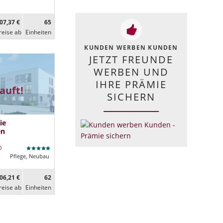
07,37 €
65
reise ab
Ein­heiten
KUNDEN WERBEN KUNDEN
JETZT FREUNDE
WERBEN UND
IHRE PRÄMIE
auft!
SICHERN
ie
en
Pflege, Neubau
06,21 €
62
reise ab
Ein­heiten