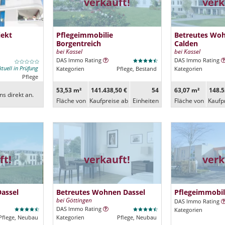
verkauft!
verk
jekt
Pflegeimmobilie
Betreutes Woh
Borgentreich
Calden
bei Kassel
bei Kassel
DAS Immo Rating
DAS Immo Rating
ktuell in Prüfung
Kategorien
Pflege, Bestand
Kategorien
Pflege
53,53 m²
141.438,50 €
54
63,07 m²
148.5
ns direkt an.
Fläche von
Kaufpreise ab
Ein­heiten
Fläche von
Kaufp
ft!
verkauft!
verk
Dassel
Betreutes Wohnen Dassel
Pflegeimmobil
bei Göttingen
DAS Immo Rating
DAS Immo Rating
Kategorien
Pflege, Neubau
Kategorien
Pflege, Neubau