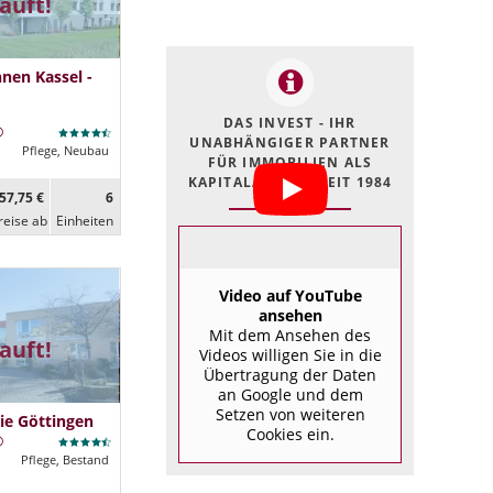
auft!
nen Kassel -
DAS INVEST - IHR
UNABHÄNGIGER PARTNER
Pflege, Neubau
FÜR IMMOBILIEN ALS
KAPITALANLAGE SEIT 1984
57,75 €
6
reise ab
Ein­heiten
Video auf YouTube
ansehen
Mit dem Ansehen des
auft!
Videos willigen Sie in die
Übertragung der Daten
an Google und dem
Setzen von weiteren
ie Göttingen
Cookies ein.
Pflege, Bestand