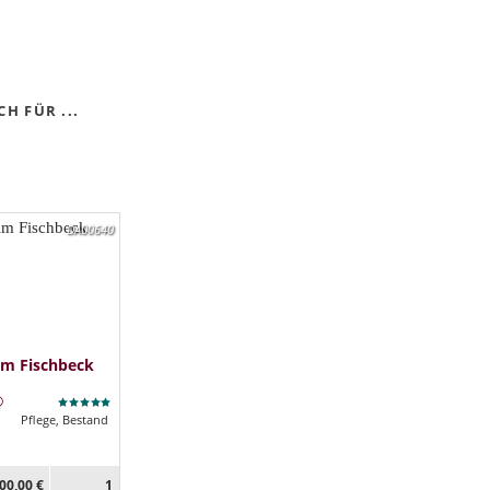
H FÜR ...
DA00640
im Fischbeck
Pflege, Bestand
00,00 €
1