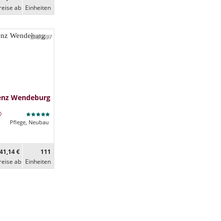
reise ab
Ein­heiten
DA00597
denz Wendeburg
Pflege, Neubau
41,14 €
111
reise ab
Ein­heiten