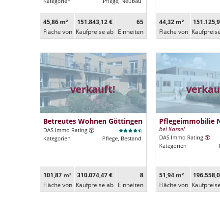
Kategorien
Pflege, Neubau
45,86 m²
151.843,12 €
65
44,32 m²
151.125,9
Fläche von
Kaufpreise ab
Ein­heiten
Fläche von
Kaufpreis
verkauft!
verkau
Betreutes Wohnen Göttingen
Pflegeimmobilie 
bei Kassel
DAS Immo Rating
DAS Immo Rating
Kategorien
Pflege, Bestand
Kategorien
101,87 m²
310.074,47 €
8
51,94 m²
196.558,0
Fläche von
Kaufpreise ab
Ein­heiten
Fläche von
Kaufpreis