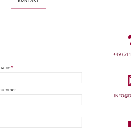
KONTAKT
+49 (511
tfeld
name
*
snummer
INFO@D