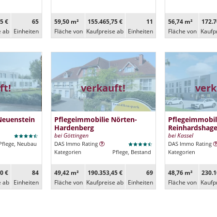
5 €
65
59,50 m²
155.465,75 €
11
56,74 m²
172.7
e ab
Ein­heiten
Fläche von
Kaufpreise ab
Ein­heiten
Fläche von
Kaufp
ft!
verkauft!
verk
Neuenstein
Pflegeimmobilie Nörten-
Pflegeimmobil
Hardenberg
Reinhardshag
bei Göttingen
bei Kassel
Pflege, Neubau
DAS Immo Rating
DAS Immo Rating
Kategorien
Pflege, Bestand
Kategorien
0 €
84
49,42 m²
190.353,45 €
69
48,76 m²
230.1
e ab
Ein­heiten
Fläche von
Kaufpreise ab
Ein­heiten
Fläche von
Kaufp