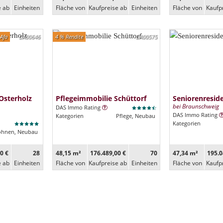
e ab
Ein­heiten
Fläche von
Kaufpreise ab
Ein­heiten
Fläche von
Kaufp
Afa
DA00646
4 % Rendite
DA00575
Osterholz
Pflegeimmobilie Schüttorf
Seniorenresi
bei Braunschweig
DAS Immo Rating
DAS Immo Rating
Kategorien
Pflege, Neubau
Kategorien
ohnen, Neubau
0 €
28
48,15 m²
176.489,00 €
70
47,34 m²
195.0
e ab
Ein­heiten
Fläche von
Kaufpreise ab
Ein­heiten
Fläche von
Kaufp