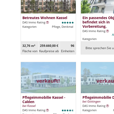
Betreutes Wohnen Kassel
Ein passendes Ob
befindet sich in
DAS Immo Rating
Vorbereitung.
Kategorien
Pflege, Denkmal
DAS Immo Rating
A
Kategorien
32,76 m²
259.660,00 €
96
Bitte sprechen Sie u
Fläche von
Kaufpreise ab
Ein­heiten
verkauft!
verkau
Pflegeimmobilie Kassel -
Pflegeimmobilie 
Calden
bei Göttingen
bei Kassel
DAS Immo Rating
DAS Immo Rating
Kategorien