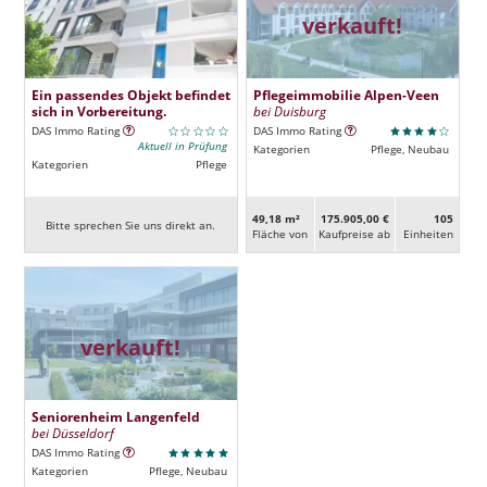
verkauft!
Ein passendes Objekt befindet
Pflegeimmobilie Alpen-Veen
sich in Vorbereitung.
bei Duisburg
DAS Immo Rating
DAS Immo Rating
Aktuell in Prüfung
Kategorien
Pflege, Neubau
Kategorien
Pflege
49,18 m²
175.905,00 €
105
Bitte sprechen Sie uns direkt an.
Fläche von
Kaufpreise ab
Ein­heiten
verkauft!
Seniorenheim Langenfeld
bei Düsseldorf
DAS Immo Rating
Kategorien
Pflege, Neubau