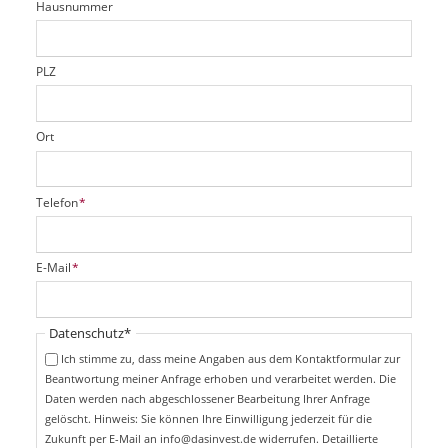
Hausnummer
f
e
l
d
PLZ
Ort
P
Telefon
*
f
l
i
P
E-Mail
*
c
f
h
l
t
i
Pflichtfeld
Datenschutz
*
f
c
e
Ich stimme zu, dass meine Angaben aus dem Kontaktformular zur
h
l
Beantwortung meiner Anfrage erhoben und verarbeitet werden. Die
t
d
Daten werden nach abgeschlossener Bearbeitung Ihrer Anfrage
f
e
gelöscht. Hinweis: Sie können Ihre Einwilligung jederzeit für die
l
Zukunft per E-Mail an info@dasinvest.de widerrufen. Detaillierte