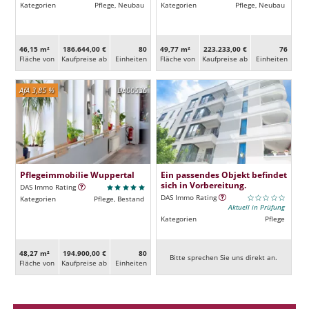
Kategorien
Pflege, Neubau
Kategorien
Pflege, Neubau
46,15 m²
186.644,00 €
80
49,77 m²
223.233,00 €
76
Fläche von
Kaufpreise ab
Ein­heiten
Fläche von
Kaufpreise ab
Ein­heiten
AfA 3,85 %
DA00536
Pflegeimmobilie Wuppertal
Ein passendes Objekt befindet
sich in Vorbereitung.
DAS Immo Rating
DAS Immo Rating
Kategorien
Pflege, Bestand
Aktuell in Prüfung
Kategorien
Pflege
48,27 m²
194.900,00 €
80
Bitte sprechen Sie uns direkt an.
Fläche von
Kaufpreise ab
Ein­heiten