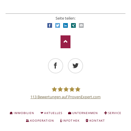
Seite teilen:
Facebook
Twitter
LinkedIn
Xing
E-mail
Facebook
Twitter
113
Bewertungen auf ProvenExpert.com
Deutsche
NAVIGATION
IMMOBILIEN
AKTUELLES
UNTERNEHMEN
SERVICE
ÜBERSPRINGEN
Anlage
KOOPERATION
INFOTHEK
KONTAKT