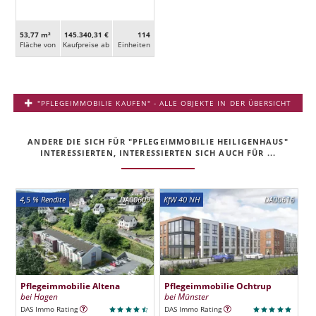
53,77 m²
145.340,31 €
114
Fläche von
Kaufpreise ab
Ein­heiten
"PFLEGEIMMOBILIE KAUFEN" - ALLE OBJEKTE IN DER ÜBERSICHT
ANDERE DIE SICH FÜR "PFLEGEIMMOBILIE HEILIGENHAUS"
INTERESSIERTEN, INTERESSIERTEN SICH AUCH FÜR ...
4,5 % Rendite
DA00609
KfW 40 NH
DA00616
Pflegeimmobilie Altena
Pflegeimmobilie Ochtrup
bei Hagen
bei Münster
DAS Immo Rating
DAS Immo Rating