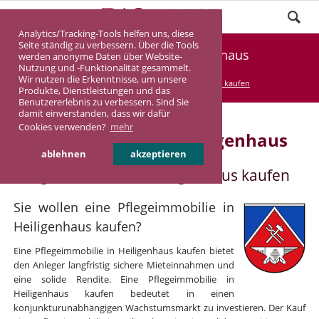
Analytics/Tracking-Tools helfen uns, diese
Seite ständig zu verbessern. Über die Tools
Pflegeimmobilie Heiligenhaus
werden anonyme Daten über Website-
Nutzung und -Funktionalität gesammelt.
Wir nutzen die Erkenntnisse, um unsere
DASINVEST
Service
Pflegeimmobilie kaufen
Produkte, Dienstleistungen und das
Benutzererlebnis zu verbessern. Sind Sie
damit einverstanden, dass wir dafür
Cookies verwenden?
mehr
Pflegeimmobilie in Heiligenhaus
ablehnen
akzeptieren
Pflegeimmobilie in Heiligenhaus kaufen
Sie wollen eine Pflegeimmobilie in
Heiligenhaus kaufen?
Eine Pflegeimmobilie in Heiligenhaus kaufen bietet
den Anleger langfristig sichere Mieteinnahmen und
eine solide Rendite. Eine Pflegeimmobilie in
Heiligenhaus kaufen bedeutet in einen
konjunkturunabhängigen Wachstumsmarkt zu investieren. Der Kauf