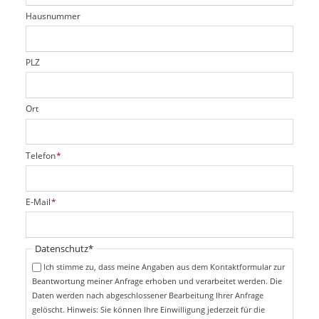
t
r
d
Hausnummer
f
e
l
d
PLZ
Ort
P
Telefon
*
f
l
i
P
E-Mail
*
c
f
h
l
t
i
Pflichtfeld
Datenschutz
*
f
c
e
Ich stimme zu, dass meine Angaben aus dem Kontaktformular zur
h
l
Beantwortung meiner Anfrage erhoben und verarbeitet werden. Die
t
d
Daten werden nach abgeschlossener Bearbeitung Ihrer Anfrage
f
e
gelöscht. Hinweis: Sie können Ihre Einwilligung jederzeit für die