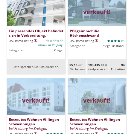
verkauft!
Ein passendes Objekt befindet
Pflegeimmobilie
sich in Vorbereitung.
Höchenschwand
DAS Immo Rating
DAS Immo Rating
Aktuell in Prüfung
Kategorien
Pflege, Bestand
Kategorien
Pflege
55,16 m²
193.435,00 €
94
Bitte sprechen Sie uns direkt an.
Fläche von
Kaufpreise ab
Ein­heiten
verkauft!
verkauft!
Betreutes Wohnen Villingen-
Betreutes Wohnen Villingen-
Schwenningen
Schwenningen
bei Freiburg im Breisgau
bei Freiburg im Breisgau
DAS Immo Rating
DAS Immo Rating