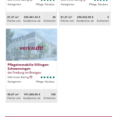
Kategorien
Pflege, Neubau
Kategorien
Pflege, Neubau
81,27 m²
256.461,43 €
36
91,27 m²
256.032,00 €
3
Fläche von
Kaufpreise ab
Ein­heiten
Fläche von
Kaufpreise ab
Ein­heiten
verkauft!
Pflegeimmobilie Villingen-
Schwenningen
bei Freiburg im Breisgau
DAS Immo Rating
Kategorien
Pflege, Neubau
49,67 m²
191.669,00 €
100
Fläche von
Kaufpreise ab
Ein­heiten