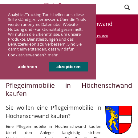
Analytics/Tracking-Tools helfen uns, diese
Seite ständig zu verbessern. Über die Tools
Pflegeimmobilie Höchenschwand
werden anonyme Daten über Website-
Nutzung und -Funktionalität gesammelt.
Wir nutzen die Erkenntnisse, um unsere
DASINVEST
Service
Pflegeimmobilie kaufen
Produkte, Dienstleistungen und das
Benutzererlebnis zu verbessern. Sind Sie
damit einverstanden, dass wir dafür
Cookies verwenden?
mehr
Pflegeimmobilie in
ablehnen
akzeptieren
Höchenschwand
Pflegeimmobilie in Höchenschwand
kaufen
Sie wollen eine Pflegeimmobilie in
Höchenschwand kaufen?
Eine Pflegeimmobilie in Höchenschwand kaufen
bietet den Anleger langfristig sichere