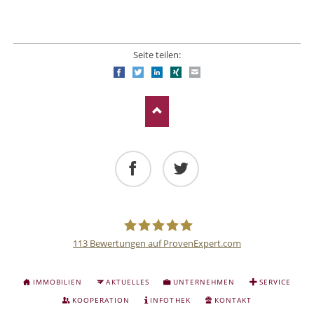
Seite teilen:
Facebook
Twitter
LinkedIn
Xing
E-mail
Facebook
Twitter
113
Bewertungen auf ProvenExpert.com
Deutsche
NAVIGATION
IMMOBILIEN
AKTUELLES
UNTERNEHMEN
SERVICE
ÜBERSPRINGEN
Anlage
KOOPERATION
INFOTHEK
KONTAKT