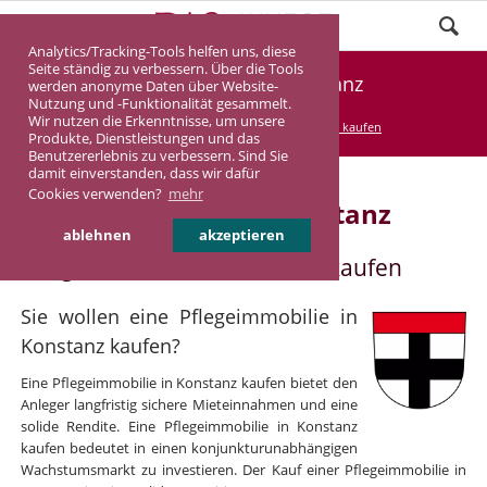
Analytics/Tracking-Tools helfen uns, diese
Seite ständig zu verbessern. Über die Tools
Pflegeimmobilie Konstanz
werden anonyme Daten über Website-
Nutzung und -Funktionalität gesammelt.
Wir nutzen die Erkenntnisse, um unsere
DASINVEST
Service
Pflegeimmobilie kaufen
Produkte, Dienstleistungen und das
Benutzererlebnis zu verbessern. Sind Sie
damit einverstanden, dass wir dafür
Cookies verwenden?
mehr
Pflegeimmobilie in Konstanz
ablehnen
akzeptieren
Pflegeimmobilie in Konstanz kaufen
Sie wollen eine Pflegeimmobilie in
Konstanz kaufen?
Eine Pflegeimmobilie in Konstanz kaufen bietet den
Anleger langfristig sichere Mieteinnahmen und eine
solide Rendite. Eine Pflegeimmobilie in Konstanz
kaufen bedeutet in einen konjunkturunabhängigen
Wachstumsmarkt zu investieren. Der Kauf einer Pflegeimmobilie in