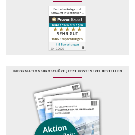
INFOR­MATIONS­BROSCHÜRE JETZT KOSTEN­FREI BESTELLEN