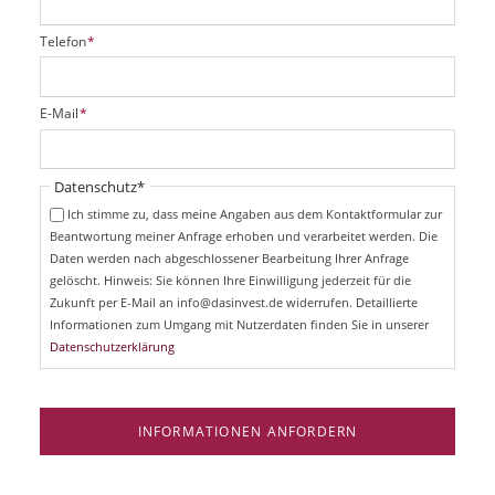
P
Telefon
*
f
l
i
P
E-Mail
*
c
f
h
l
t
i
Pflichtfeld
Datenschutz
*
f
c
e
Ich stimme zu, dass meine Angaben aus dem Kontaktformular zur
h
l
Beantwortung meiner Anfrage erhoben und verarbeitet werden. Die
t
d
Daten werden nach abgeschlossener Bearbeitung Ihrer Anfrage
f
e
gelöscht. Hinweis: Sie können Ihre Einwilligung jederzeit für die
l
Zukunft per E-Mail an info@dasinvest.de widerrufen. Detaillierte
d
Informationen zum Umgang mit Nutzerdaten finden Sie in unserer
Datenschutzerklärung
INFORMATIONEN ANFORDERN