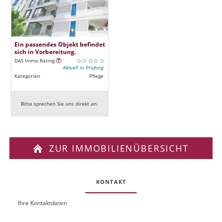
Ein passendes Objekt befindet
sich in Vorbereitung.
DAS Immo Rating
Aktuell in Prüfung
Kategorien
Pflege
Bitte sprechen Sie uns direkt an.
ZUR IMMOBILIENÜBERSICHT
KONTAKT
Ihre Kontaktdaten
O
U
b
R