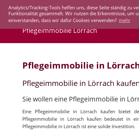
Analytics/Tracking-Tools helfen uns, diese Seite ständig zu
IMMOBILIEN
Funktionalität gesammelt. Wir nutzen die Erkenntnisse, um u
einverstanden, dass wir dafür Cookies verwenden?
mehr
Pflegeimmobilie Lörrach
Pflegeimmobilie in Lörrac
Pflegeimmobilie in Lörrach kaufe
Sie wollen eine Pflegeimmobilie in Lö
Eine Pflegeimmobilie in Lörrach kaufen bietet de
Pflegeimmobilie in Lörrach kaufen bedeutet in e
Pflegeimmobilie in Lörrach ist eine solide Investition.