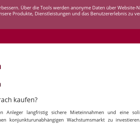
 verbessern. Über die Tools werden anonyme Daten über Website-
AKTUELLES
UNTERNEHMEN
SERVICE
KO
nsere Produkte, Dienstleistungen und das Benutzererlebnis zu ve
h
n
rrach kaufen?
n Anleger langfristig sichere Mieteinnahmen und eine soli
inen konjunkturunabhängigen Wachstumsmarkt zu investieren