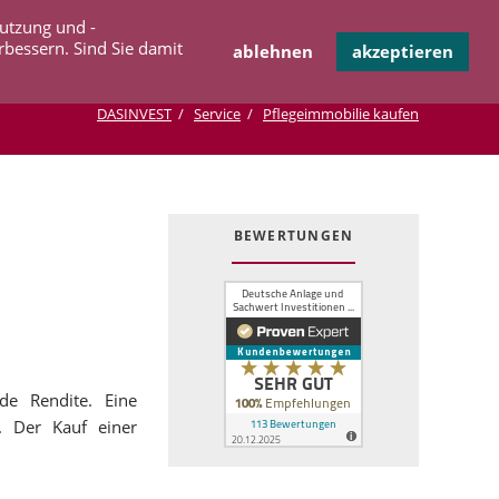
Navigation
Nutzung und -
OPERATION
INFOTHEK
KONTAKT
überspringen
rbessern. Sind Sie damit
ablehnen
akzeptieren
DASINVEST
Service
Pflegeimmobilie kaufen
BEWERTUNGEN
de Rendite. Eine
. Der Kauf einer