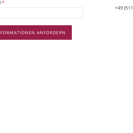
tfeld
l
*
+49 (511
NFORMATIONEN ANFORDERN