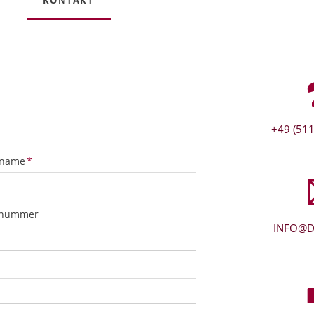
+49 (511
tfeld
name
*
snummer
INFO@D