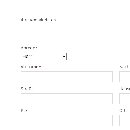
Ihre Kontaktdaten
ObjektPlatzhalter
URL
Pflichtfeld
Anrede
*
Pflichtfeld
Pflich
Vorname
*
Nach
Straße
Hau
PLZ
Ort