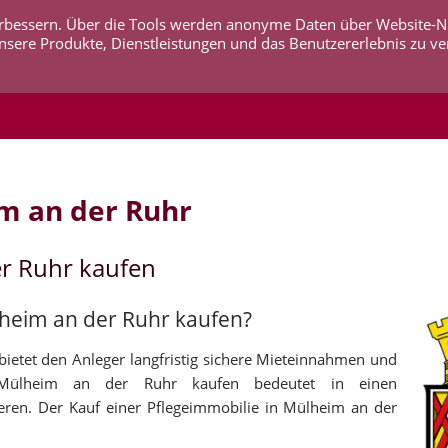
 verbessern. Über die Tools werden anonyme Daten über Website-
AKTUELLES
UNTERNEHMEN
SERVICE
KO
nsere Produkte, Dienstleistungen und das Benutzererlebnis zu ve
m an der Ruhr
er Ruhr kaufen
lheim an der Ruhr kaufen?
ietet den Anleger langfristig sichere Mieteinnahmen und
n Mülheim an der Ruhr kaufen bedeutet in einen
ren. Der Kauf einer Pflegeimmobilie in Mülheim an der