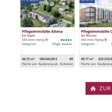
4,5 % Rendite
DA00609
KfW 40 NH
Pflegeimmobilie Altena
Pflegeimmobilie 
bei Hagen
bei Münster
DAS Immo Rating
DAS Immo Rating
Kategorien
Pflege, Neubau
Kategorien
46,15 m²
186.644,00 €
80
49,77 m²
223.233,0
Fläche von
Kaufpreise ab
Ein­heiten
Fläche von
Kaufpreis
ZUR