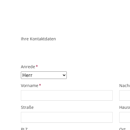
Ihre Kontaktdaten
ObjektPlatzhalter
URL
Pflichtfeld
Anrede
*
Pflichtfeld
Pflich
Vorname
*
Nach
Straße
Hau
PLZ
Ort