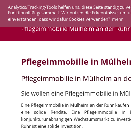
Analytics/Tracking-Tools helfen uns, diese Seite ständig zu
IMMOBILIEN
Funktionalität gesammelt. Wir nutzen die Erkenntnisse, um u
einverstanden, dass wir dafür Cookies verwenden?
mehr
Pflegeimmobilie Mülheim an der Ruhr
Pflegeimmobilie in Mülhei
Pflegeimmobilie in Mülheim an d
Sie wollen eine Pflegeimmobilie in Mü
Eine Pflegeimmobilie in Mülheim an der Ruhr kaufen b
eine solide Rendite. Eine Pflegeimmobilie i
konjunkturunabhängigen Wachstumsmarkt zu investie
Ruhr ist eine solide Investition.