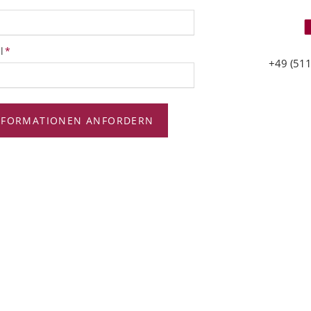
tfeld
l
*
+49 (511
NFORMATIONEN ANFORDERN