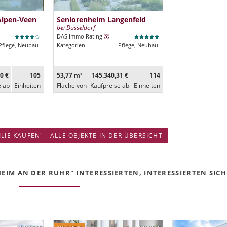
Alpen-Veen
Seniorenheim Langenfeld
bei Düsseldorf
DAS Immo Rating
Pflege, Neubau
Kategorien
Pflege, Neubau
0 €
105
53,77 m²
145.340,31 €
114
e ab
Ein­heiten
Fläche von
Kaufpreise ab
Ein­heiten
IE KAUFEN" - ALLE OBJEKTE IN DER ÜBERSICHT
EIM AN DER RUHR" INTERESSIERTEN, INTERESSIERTEN SICH 