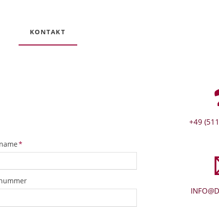
KONTAKT
+49 (511
tfeld
name
*
snummer
INFO@D