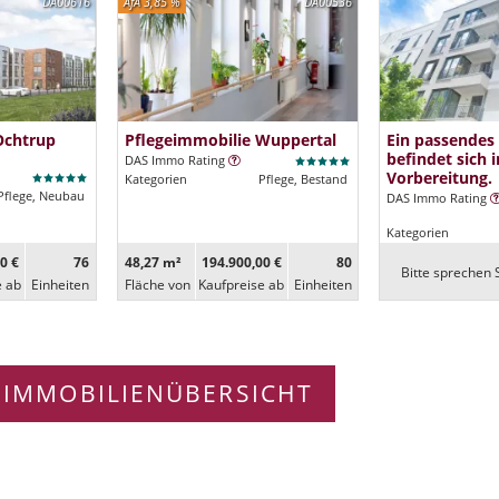
DA00616
AfA 3,85 %
DA00536
Ochtrup
Pflegeimmobilie Wuppertal
Ein passendes
befindet sich i
DAS Immo Rating
Vorbereitung.
Kategorien
Pflege, Bestand
Pflege, Neubau
DAS Immo Rating
Kategorien
0 €
76
48,27 m²
194.900,00 €
80
Bitte sprechen S
e ab
Ein­heiten
Fläche von
Kaufpreise ab
Ein­heiten
 IMMOBILIENÜBERSICHT