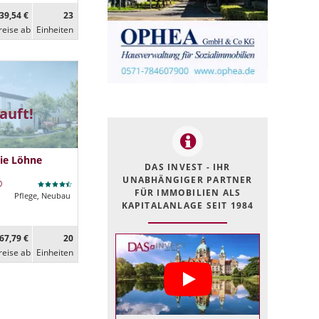
39,54 €
23
reise ab
Ein­heiten
auft!
ie Löhne
DAS INVEST - IHR
UNABHÄNGIGER PARTNER
FÜR IMMOBILIEN ALS
Pflege, Neubau
KAPITALANLAGE SEIT 1984
67,79 €
20
reise ab
Ein­heiten