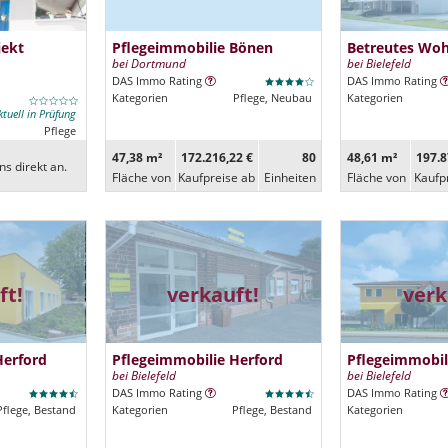
jekt
Pflegeimmobilie Bönen
Betreutes Wo
bei Dortmund
bei Bielefeld
DAS Immo Rating
DAS Immo Rating
Kategorien
Pflege, Neubau
Kategorien
ktuell in Prüfung
Pflege
47,38 m²
172.216,22 €
80
48,61 m²
197.8
ns direkt an.
Fläche von
Kaufpreise ab
Ein­heiten
Fläche von
Kaufp
ft!
verkauft!
verk
Herford
Pflegeimmobilie Herford
Pflegeimmobil
bei Bielefeld
bei Bielefeld
DAS Immo Rating
DAS Immo Rating
Pflege, Bestand
Kategorien
Pflege, Bestand
Kategorien