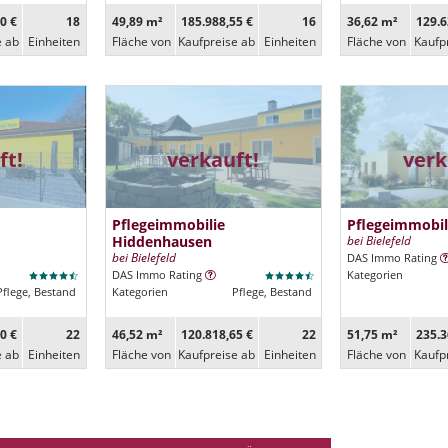
0 €
18
49,89 m²
185.988,55 €
16
36,62 m²
129.6
e ab
Ein­heiten
Fläche von
Kaufpreise ab
Ein­heiten
Fläche von
Kaufp
ft!
verkauft!
verk
Pflegeimmobilie
Pflegeimmobil
Hiddenhausen
bei Bielefeld
bei Bielefeld
DAS Immo Rating
DAS Immo Rating
Kategorien
Pflege, Bestand
Kategorien
Pflege, Bestand
0 €
22
46,52 m²
120.818,65 €
22
51,75 m²
235.3
e ab
Ein­heiten
Fläche von
Kaufpreise ab
Ein­heiten
Fläche von
Kaufp