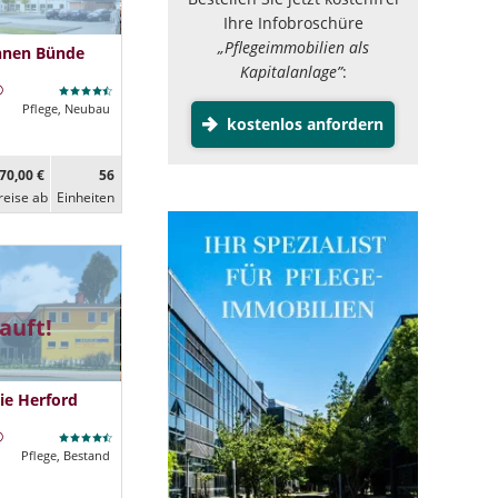
Ihre Infobroschüre
„Pflegeimmobilien als
hnen Bünde
Kapitalanlage”
:
Pflege, Neubau
kostenlos anfordern
70,00 €
56
reise ab
Ein­heiten
auft!
ie Herford
Pflege, Bestand