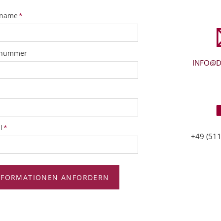
tfeld
name
*
snummer
INFO@D
tfeld
l
*
+49 (511
NFORMATIONEN ANFORDERN