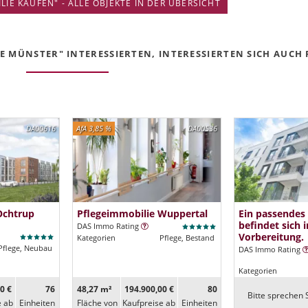
IE KAUFEN" - ALLE OBJEKTE IN DER ÜBERSICHT
E MÜNSTER" INTERESSIERTEN, INTERESSIERTEN SICH AUCH F
DA00616
AfA 3,85 %
DA00536
Ochtrup
Pflegeimmobilie Wuppertal
Ein passendes
befindet sich i
DAS Immo Rating
Vorbereitung.
Kategorien
Pflege, Bestand
Pflege, Neubau
DAS Immo Rating
Kategorien
0 €
76
48,27 m²
194.900,00 €
80
Bitte sprechen S
e ab
Ein­heiten
Fläche von
Kaufpreise ab
Ein­heiten