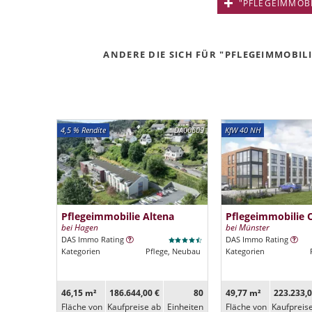
"PFLEGEIMMOBIL
ANDERE DIE SICH FÜR "PFLEGEIMMOBILI
4,5 % Rendite
DA00609
KfW 40 NH
Pflegeimmobilie Altena
Pflegeimmobilie 
bei Hagen
bei Münster
DAS Immo Rating
DAS Immo Rating
Kategorien
Pflege, Neubau
Kategorien
46,15 m²
186.644,00 €
80
49,77 m²
223.233,0
Fläche von
Kaufpreise ab
Ein­heiten
Fläche von
Kaufpreis