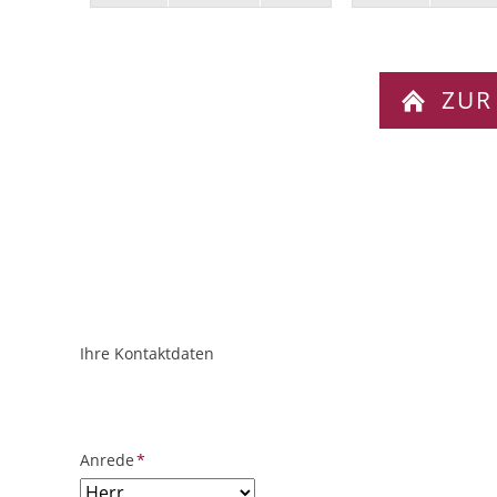
ZUR
Ihre Kontaktdaten
ObjektPlatzhalter
URL
Pflichtfeld
Anrede
*