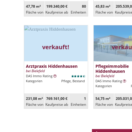
47,78 m²
199.340,00 €
80
45,83 m²
205.539,0
Fläche von
Kaufpreise ab
Ein­heiten
Fläche von
Kaufpreis
verkauft!
verkau
Arztpraxis Hiddenhausen
Pflegeimmobilie
bei Bielefeld
Hiddenhausen
bei Bielefeld
DAS Immo Rating
Kategorien
Pflege, Bestand
DAS Immo Rating
Kategorien
231,08 m²
769.161,00 €
1
54,75 m²
205.031,0
Fläche von
Kaufpreise ab
Ein­heiten
Fläche von
Kaufpreis