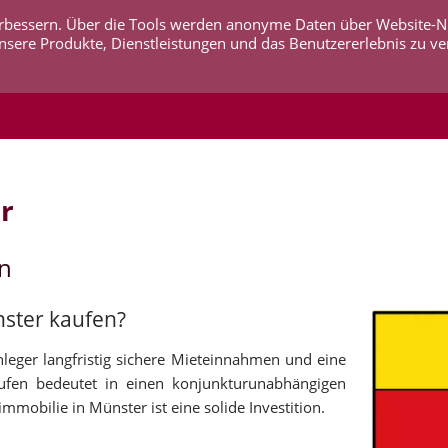
 verbessern. Über die Tools werden anonyme Daten über Website-
AKTUELLES
UNTERNEHMEN
SERVICE
KO
nsere Produkte, Dienstleistungen und das Benutzererlebnis zu ve
r
en
nster kaufen?
leger langfristig sichere Mieteinnahmen und eine
aufen bedeutet in einen konjunkturunabhängigen
mobilie in Münster ist eine solide Investition.