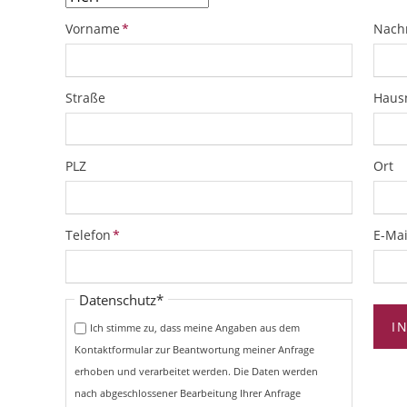
Pflichtfeld
Pflich
Vorname
*
Nach
Straße
Hau
PLZ
Ort
Pflichtfeld
Pflich
Telefon
*
E-Mai
Pflichtfeld
Datenschutz
*
I
Ich stimme zu, dass meine Angaben aus dem
Kontaktformular zur Beantwortung meiner Anfrage
erhoben und verarbeitet werden. Die Daten werden
nach abgeschlossener Bearbeitung Ihrer Anfrage