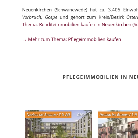
Neuenkirchen (Schwanewede) hat ca. 3.405 Einwoh
Vorbruch, Göspe
und gehört zum Kreis/Bezirk
Oster
Thema: Renditeimmobilien kaufen in Neuenkirchen (
→ Mehr zum Thema: Pflegeimmobilien kaufen
PFLEGEIMMOBILIEN IN N
Neubau bei Bremen / 5 % AfA
DA00645
Neubau bei Bremen / 5 % 