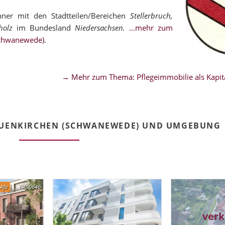
ner mit den Stadtteilen/Bereichen
Stellerbruch,
holz
im Bundesland
Niedersachsen.
...mehr zum
Schwanewede)
.
→ Mehr zum Thema: Pflegeimmobilie als Kapita
EUENKIRCHEN (SCHWANEWEDE) UND UMGEBUNG
Afa
DA00646
verk