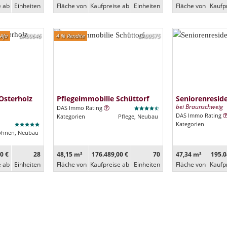
e ab
Ein­heiten
Fläche von
Kaufpreise ab
Ein­heiten
Fläche von
Kaufp
Afa
DA00646
4 % Rendite
DA00575
Osterholz
Pflegeimmobilie Schüttorf
Seniorenresi
bei Braunschweig
DAS Immo Rating
DAS Immo Rating
Kategorien
Pflege, Neubau
Kategorien
ohnen, Neubau
0 €
28
48,15 m²
176.489,00 €
70
47,34 m²
195.0
e ab
Ein­heiten
Fläche von
Kaufpreise ab
Ein­heiten
Fläche von
Kaufp