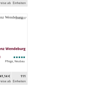
reise ab
Ein­heiten
DA00597
denz Wendeburg
Pflege, Neubau
41,14 €
111
reise ab
Ein­heiten