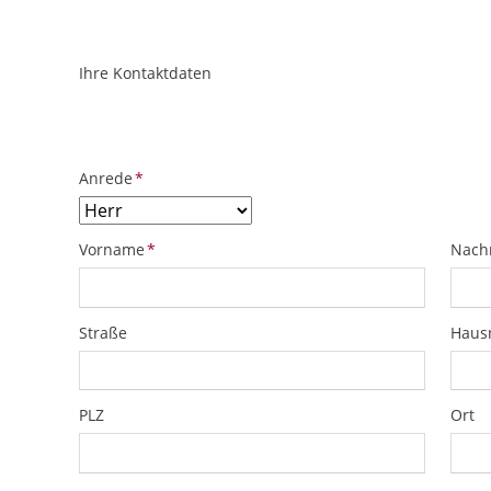
Ihre Kontaktdaten
ObjektPlatzhalter
URL
Pflichtfeld
Anrede
*
Pflichtfeld
Pflich
Vorname
*
Nach
Straße
Hau
PLZ
Ort