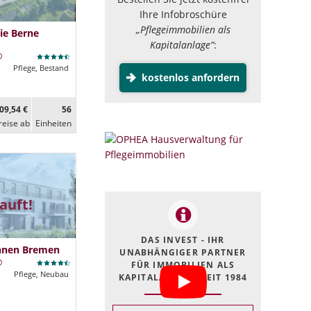
Ihre Infobroschüre
„Pflegeimmobilien als
ie Berne
Kapitalanlage”
:
Pflege, Bestand
kostenlos anfordern
09,54 €
56
reise ab
Ein­heiten
auft!
DAS INVEST - IHR
hnen Bremen
UNABHÄNGIGER PARTNER
FÜR IMMOBILIEN ALS
Pflege, Neubau
KAPITALANLAGE SEIT 1984