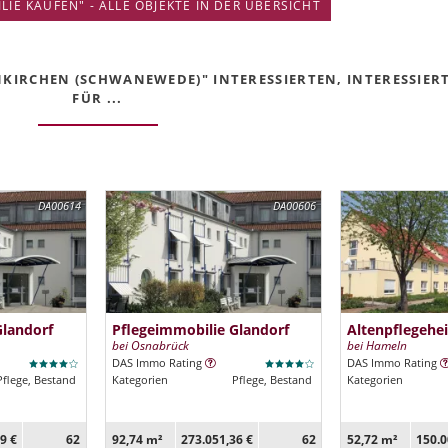
IE KAUFEN" - ALLE OBJEKTE IN DER ÜBERSICHT
NKIRCHEN (SCHWANEWEDE)" INTERESSIERTEN, INTERESSIER
FÜR ...
DA00614
DA00606
Glandorf
Pflegeimmobilie Glandorf
Altenpflegehe
bei Osnabrück
bei Hameln
DAS Immo Rating
DAS Immo Rating
Pflege, Bestand
Kategorien
Pflege, Bestand
Kategorien
9 €
62
92,74 m²
273.051,36 €
62
52,72 m²
150.0