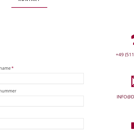
+49 (511
tfeld
name
*
snummer
INFO@D