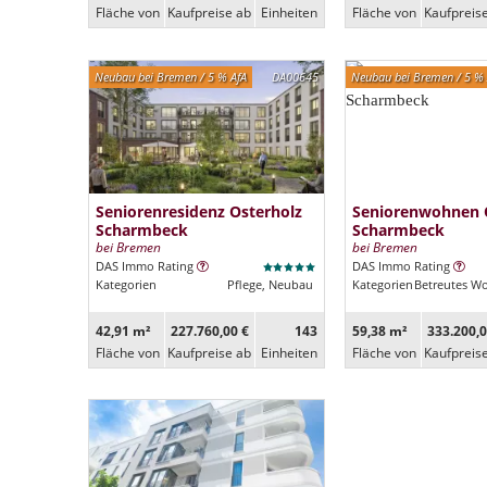
Fläche von
Kaufpreise ab
Ein­heiten
Fläche von
Kaufpreis
Neubau bei Bremen / 5 % AfA
DA00645
Neubau bei Bremen / 5 % 
Seniorenresidenz Osterholz
Seniorenwohnen 
Scharmbeck
Scharmbeck
bei Bremen
bei Bremen
DAS Immo Rating
DAS Immo Rating
Kategorien
Pflege, Neubau
Kategorien
Betreutes W
42,91 m²
227.760,00 €
143
59,38 m²
333.200,0
Fläche von
Kaufpreise ab
Ein­heiten
Fläche von
Kaufpreis