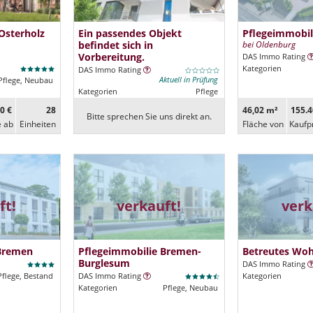
Osterholz
Ein passendes Objekt
Pflegeimmobil
befindet sich in
bei Oldenburg
Vorbereitung.
DAS Immo Rating
Kategorien
DAS Immo Rating
Aktuell in Prüfung
Pflege, Neubau
Kategorien
Pflege
0 €
28
46,02 m²
155.4
Bitte sprechen Sie uns direkt an.
e ab
Ein­heiten
Fläche von
Kaufp
ft!
verkauft!
verk
 Bremen
Pflegeimmobilie Bremen-
Betreutes Wo
Burglesum
DAS Immo Rating
Pflege, Bestand
DAS Immo Rating
Kategorien
Kategorien
Pflege, Neubau