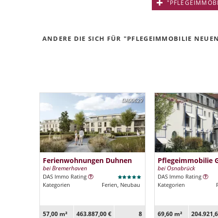
"PFLEGEIMMOBIL
ANDERE DIE SICH FÜR "PFLEGEIMMOBILIE NEUE
DA00629
Ferienwohnungen Duhnen
Pflegeimmobilie 
bei Bremerhaven
bei Osnabrück
DAS Immo Rating
DAS Immo Rating
Kategorien
Ferien, Neubau
Kategorien
57,00 m²
463.887,00 €
8
69,60 m²
204.921,6