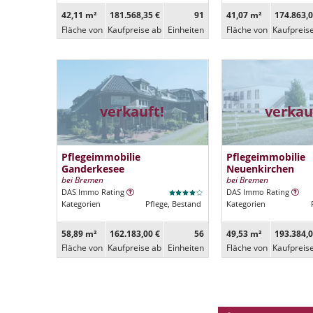
42,11 m²
181.568,35 €
91
41,07 m²
174.863,0
Fläche von
Kaufpreise ab
Ein­heiten
Fläche von
Kaufpreis
verkauft!
verkau
Pflegeimmobilie
Pflegeimmobilie
Ganderkesee
Neuenkirchen
bei Bremen
bei Bremen
DAS Immo Rating
DAS Immo Rating
Kategorien
Pflege, Bestand
Kategorien
58,89 m²
162.183,00 €
56
49,53 m²
193.384,0
Fläche von
Kaufpreise ab
Ein­heiten
Fläche von
Kaufpreis