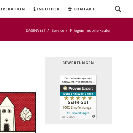
Navigation
OPERATION
INFOTHEK
KONTAKT
überspringen
DASINVEST
Service
Pflegeimmobilie kaufen
BEWERTUNGEN