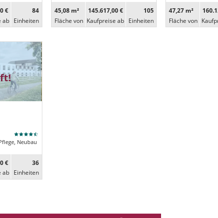
0 €
84
45,08 m²
145.617,00 €
105
47,27 m²
160.1
e ab
Ein­heiten
Fläche von
Kaufpreise ab
Ein­heiten
Fläche von
Kaufp
ft!
Pflege, Neubau
0 €
36
e ab
Ein­heiten