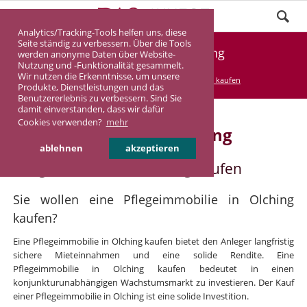
Analytics/Tracking-Tools helfen uns, diese
Seite ständig zu verbessern. Über die Tools
Pflegeimmobilie Olching
werden anonyme Daten über Website-
Nutzung und -Funktionalität gesammelt.
Wir nutzen die Erkenntnisse, um unsere
DASINVEST
Service
Pflegeimmobilie kaufen
Produkte, Dienstleistungen und das
Benutzererlebnis zu verbessern. Sind Sie
damit einverstanden, dass wir dafür
Cookies verwenden?
mehr
Pflegeimmobilie in Olching
ablehnen
akzeptieren
Pflegeimmobilie in Olching kaufen
Sie wollen eine Pflegeimmobilie in Olching
kaufen?
Eine Pflegeimmobilie in Olching kaufen bietet den Anleger langfristig
sichere Mieteinnahmen und eine solide Rendite. Eine
Pflegeimmobilie in Olching kaufen bedeutet in einen
konjunkturunabhängigen Wachstumsmarkt zu investieren. Der Kauf
einer Pflegeimmobilie in Olching ist eine solide Investition.