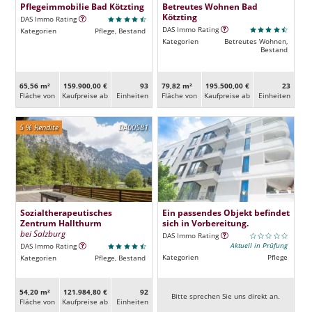
Pflegeimmobilie Bad Kötzting
Betreutes Wohnen Bad
Kötzting
DAS Immo Rating
DAS Immo Rating
Kategorien
Pflege, Bestand
Kategorien
Betreutes Wohnen,
Bestand
65,56 m²
159.900,00 €
93
79,82 m²
195.500,00 €
23
Fläche von
Kaufpreise ab
Ein­heiten
Fläche von
Kaufpreise ab
Ein­heiten
5 % Rendite
DA00581
Sozialtherapeutisches
Ein passendes Objekt befindet
Zentrum Hallthurm
sich in Vorbereitung.
bei Salzburg
DAS Immo Rating
Aktuell in Prüfung
DAS Immo Rating
Kategorien
Pflege
Kategorien
Pflege, Bestand
54,20 m²
121.984,80 €
92
Bitte sprechen Sie uns direkt an.
Fläche von
Kaufpreise ab
Ein­heiten