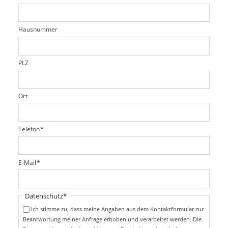
c
t
e
h
e
l
t
r
d
Hausnummer
f
e
l
d
PLZ
Ort
P
Telefon
*
f
l
i
P
E-Mail
*
c
f
h
l
t
i
Pflichtfeld
Datenschutz
*
f
c
e
Ich stimme zu, dass meine Angaben aus dem Kontaktformular zur
h
l
Beantwortung meiner Anfrage erhoben und verarbeitet werden. Die
t
d