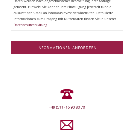
Daten werden nach abgeschlossener Bearbeitung Ihrer Anfrage
f
e
gelöscht. Hinweis: Sie können Ihre Einwilligung jederzeit für die
l
Zukunft per E-Mail an info@dasinvest.de widerrufen. Detaillierte
d
Informationen zum Umgang mit Nutzerdaten finden Sie in unserer
Datenschutzerklärung
INFORMATIONEN ANFORDERN
+49 (511) 16 90 80 70