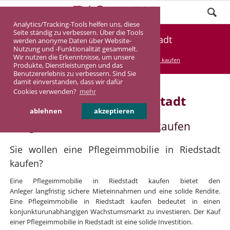
Analytics/Tracking-Tools helfen uns, diese
Seite ständig zu verbessern. Über die Tools
Pflegeimmobilie Riedstadt
werden anonyme Daten über Website-
Nutzung und -Funktionalität gesammelt.
Wir nutzen die Erkenntnisse, um unsere
DASINVEST
Service
Pflegeimmobilie kaufen
Produkte, Dienstleistungen und das
Benutzererlebnis zu verbessern. Sind Sie
damit einverstanden, dass wir dafür
Cookies verwenden?
mehr
Pflegeimmobilie in Riedstadt
ablehnen
akzeptieren
Pflegeimmobilie in Riedstadt kaufen
Sie wollen eine Pflegeimmobilie in Riedstadt
kaufen?
Eine Pflegeimmobilie in Riedstadt kaufen bietet den
Anleger langfristig sichere Mieteinnahmen und eine solide Rendite.
Eine Pflegeimmobilie in Riedstadt kaufen bedeutet in einen
konjunkturunabhängigen Wachstumsmarkt zu investieren. Der Kauf
einer Pflegeimmobilie in Riedstadt ist eine solide Investition.