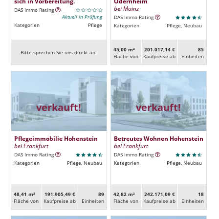
sich in Vorbereitung.
Odernheim
bei Mainz
DAS Immo Rating
Aktuell in Prüfung
DAS Immo Rating
Kategorien
Pflege
Kategorien
Pflege, Neubau
45,00 m²
201.017,14 €
85
Bitte sprechen Sie uns direkt an.
Fläche von
Kaufpreise ab
Ein­heiten
verkauft!
verkauft!
Pflegeimmobilie Hohenstein
Betreutes Wohnen Hohenstein
bei Frankfurt
bei Frankfurt
DAS Immo Rating
DAS Immo Rating
Kategorien
Pflege, Neubau
Kategorien
Pflege, Neubau
48,41 m²
191.905,49 €
89
42,82 m²
242.171,09 €
18
Fläche von
Kaufpreise ab
Ein­heiten
Fläche von
Kaufpreise ab
Ein­heiten