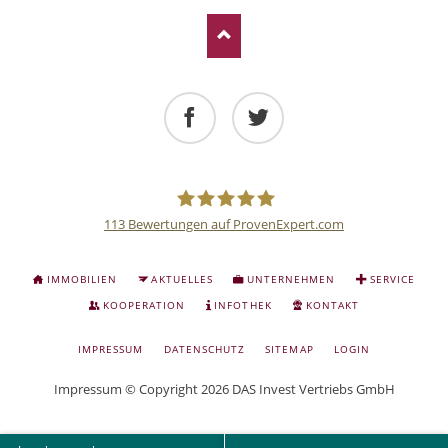
Facebook
Twitter
113
Bewertungen auf ProvenExpert.com
Deutsche
NAVIGATION
IMMOBILIEN
AKTUELLES
UNTERNEHMEN
SERVICE
ÜBERSPRINGEN
Anlage
KOOPERATION
INFOTHEK
KONTAKT
NAVIGATION
IMPRESSUM
DATENSCHUTZ
SITEMAP
LOGIN
und
ÜBERSPRINGEN
Impressum
© Copyright 2026 DAS Invest Vertriebs GmbH
Sachwert