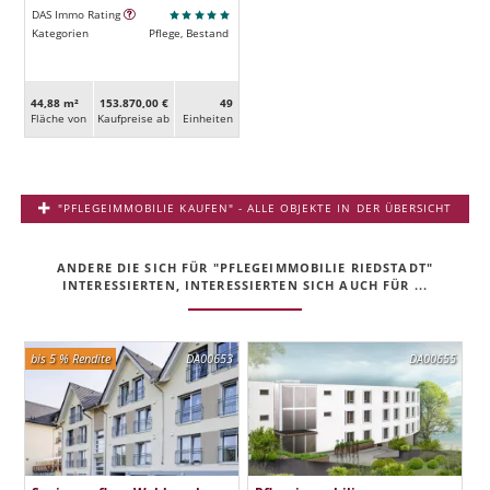
DAS Immo Rating
Kategorien
Pflege, Bestand
44,88 m²
153.870,00 €
49
Fläche von
Kaufpreise ab
Ein­heiten
"PFLEGEIMMOBILIE KAUFEN" - ALLE OBJEKTE IN DER ÜBERSICHT
ANDERE DIE SICH FÜR "PFLEGEIMMOBILIE RIEDSTADT"
INTERESSIERTEN, INTERESSIERTEN SICH AUCH FÜR ...
bis 5 % Rendite
DA00653
DA00655