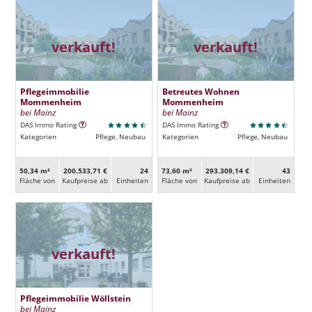
verkauft!
verkauft!
Pflegeimmobilie
Betreutes Wohnen
Mommenheim
Mommenheim
bei Mainz
bei Mainz
DAS Immo Rating
DAS Immo Rating
Kategorien
Pflege, Neubau
Kategorien
Pflege, Neubau
50,34 m²
200.533,71 €
24
73,60 m²
293.309,14 €
43
Fläche von
Kaufpreise ab
Ein­heiten
Fläche von
Kaufpreise ab
Ein­heiten
verkauft!
Pflegeimmobilie Wöllstein
bei Mainz