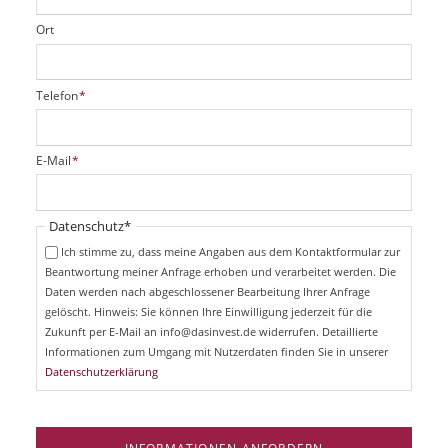
Ort
P
Telefon
*
f
l
i
P
E-Mail
*
c
f
h
l
t
i
Pflichtfeld
Datenschutz
*
f
c
e
Ich stimme zu, dass meine Angaben aus dem Kontaktformular zur
h
l
Beantwortung meiner Anfrage erhoben und verarbeitet werden. Die
t
d
Daten werden nach abgeschlossener Bearbeitung Ihrer Anfrage
f
e
gelöscht. Hinweis: Sie können Ihre Einwilligung jederzeit für die
l
Zukunft per E-Mail an info@dasinvest.de widerrufen. Detaillierte
d
Informationen zum Umgang mit Nutzerdaten finden Sie in unserer
Datenschutzerklärung