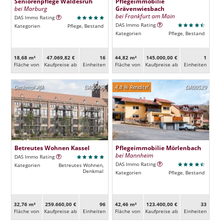
Seniorenpflege Waldesruh
Pflegeimmobilie
bei Marburg
Grävenwiesbach
bei Frankfurt am Main
DAS Immo Rating
DAS Immo Rating
Kategorien
Pflege, Bestand
Kategorien
Pflege, Bestand
18,68 m²
47.069,82 €
16
44,82 m²
145.000,00 €
1
Fläche von
Kaufpreise ab
Ein­heiten
Fläche von
Kaufpreise ab
Ein­heiten
Denkmal-AfA
DA00654
4,8 % Rendite!
DA00529
Betreutes Wohnen Kassel
Pflegeimmobilie Mörlenbach
bei Mannheim
DAS Immo Rating
DAS Immo Rating
Kategorien
Betreutes Wohnen,
Denkmal
Kategorien
Pflege, Bestand
32,76 m²
259.660,00 €
96
42,46 m²
123.400,00 €
33
Fläche von
Kaufpreise ab
Ein­heiten
Fläche von
Kaufpreise ab
Ein­heiten