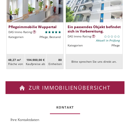
Pflegeimmobilie Wuppertal
Ein passendes Objekt befindet
sich in Vorbereitung.
DAS Immo Rating
DAS Immo Rating
Kategorien
Pflege, Bestand
Aktuell in Prüfung
Kategorien
Pflege
48,27 m²
194.900,00 €
80
Bitte sprechen Sie uns direkt an.
Fläche von
Kaufpreise ab
Ein­heiten
ZUR IMMOBILIENÜBERSICHT
KONTAKT
Ihre Kontaktdaten
O
U
b
R