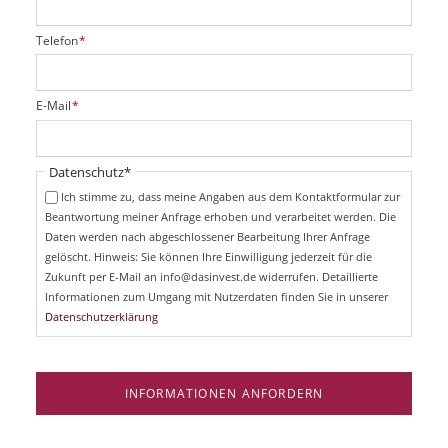
P
Telefon
*
f
l
i
P
E-Mail
*
c
f
h
l
t
i
Pflichtfeld
Datenschutz
*
f
c
e
Ich stimme zu, dass meine Angaben aus dem Kontaktformular zur
h
l
Beantwortung meiner Anfrage erhoben und verarbeitet werden. Die
t
d
Daten werden nach abgeschlossener Bearbeitung Ihrer Anfrage
f
e
gelöscht. Hinweis: Sie können Ihre Einwilligung jederzeit für die
l
Zukunft per E-Mail an info@dasinvest.de widerrufen. Detaillierte
d
Informationen zum Umgang mit Nutzerdaten finden Sie in unserer
Datenschutzerklärung
INFORMATIONEN ANFORDERN