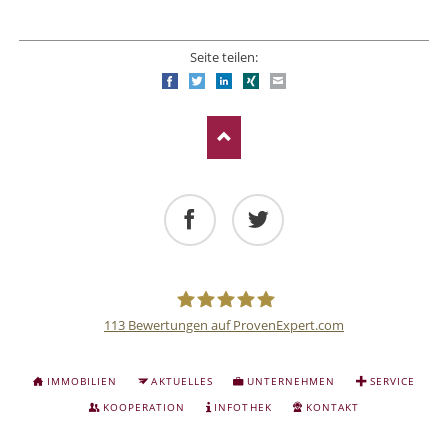
Seite teilen:
Facebook
Twitter
LinkedIn
Xing
E-mail
Facebook
Twitter
113
Bewertungen auf ProvenExpert.com
Deutsche
NAVIGATION
IMMOBILIEN
AKTUELLES
UNTERNEHMEN
SERVICE
ÜBERSPRINGEN
Anlage
KOOPERATION
INFOTHEK
KONTAKT
NAVIGATION