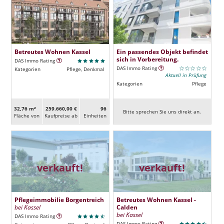
Betreutes Wohnen Kassel
Ein passendes Objekt befindet
sich in Vorbereitung.
DAS Immo Rating
DAS Immo Rating
Kategorien
Pflege, Denkmal
Aktuell in Prüfung
Kategorien
Pflege
32,76 m²
259.660,00 €
96
Bitte sprechen Sie uns direkt an.
Fläche von
Kaufpreise ab
Ein­heiten
verkauft!
verkauft!
Pflegeimmobilie Borgentreich
Betreutes Wohnen Kassel -
bei Kassel
Calden
bei Kassel
DAS Immo Rating
DAS Immo Rating