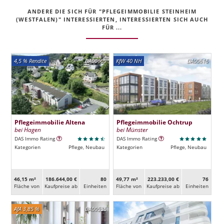
ANDERE DIE SICH FÜR "PFLEGEIMMOBILIE STEINHEIM
(WESTFALEN)" INTERESSIERTEN, INTERESSIERTEN SICH AUCH
FÜR ...
4,5 % Rendite
DA00609
KfW 40 NH
DA00616
Pflegeimmobilie Altena
Pflegeimmobilie Ochtrup
bei Hagen
bei Münster
DAS Immo Rating
DAS Immo Rating
Kategorien
Pflege, Neubau
Kategorien
Pflege, Neubau
46,15 m²
186.644,00 €
80
49,77 m²
223.233,00 €
76
Fläche von
Kaufpreise ab
Ein­heiten
Fläche von
Kaufpreise ab
Ein­heiten
AfA 3,85 %
DA00536