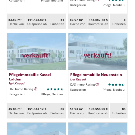
Kategorien
Pflege, Bestand
Kategorien
Pflege, Neubau
53,53 m²
141.438,50 €
54
63,07 m²
148.557,75 €
6
Fläche von
Kaufpreise ab
Ein­heiten
Fläche von
Kaufpreise ab
Ein­heiten
verkauft!
verkauft!
Pflegeimmobilie Kassel -
Pflegeimmobilie Neuenstein
Calden
bei Kassel
bei Kassel
DAS Immo Rating
DAS Immo Rating
Kategorien
Pflege, Neubau
Kategorien
Pflege, Neubau
45,86 m²
151.843,12 €
65
51,94 m²
196.558,00 €
84
Fläche von
Kaufpreise ab
Ein­heiten
Fläche von
Kaufpreise ab
Ein­heiten