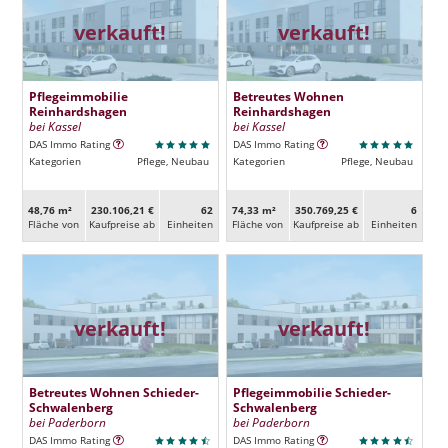
verkauft!
verkauft!
Pflegeimmobilie
Betreutes Wohnen
Reinhardshagen
Reinhardshagen
bei Kassel
bei Kassel
DAS Immo Rating
DAS Immo Rating
Kategorien
Pflege, Neubau
Kategorien
Pflege, Neubau
48,76 m²
230.106,21 €
62
74,33 m²
350.769,25 €
6
Fläche von
Kaufpreise ab
Ein­heiten
Fläche von
Kaufpreise ab
Ein­heiten
verkauft!
verkauft!
Betreutes Wohnen Schieder-
Pflegeimmobilie Schieder-
Schwalenberg
Schwalenberg
bei Paderborn
bei Paderborn
DAS Immo Rating
DAS Immo Rating