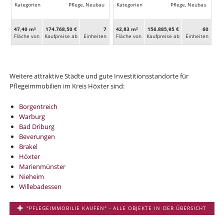
Kategorien
Pflege, Neubau
Kategorien
Pflege, Neubau
47,40 m²
174.768,50 €
7
42,83 m²
156.885,95 €
60
Fläche von
Kaufpreise ab
Ein­heiten
Fläche von
Kaufpreise ab
Ein­heiten
Weitere attraktive Städte und gute Investitionsstandorte für
Pflegeimmobilien im Kreis Höxter sind:
Borgentreich
Warburg
Bad Driburg
Beverungen
Brakel
Höxter
Marienmünster
Nieheim
Willebadessen
"PFLEGEIMMOBILIE KAUFEN" - ALLE OBJEKTE IN DER ÜBERSICHT