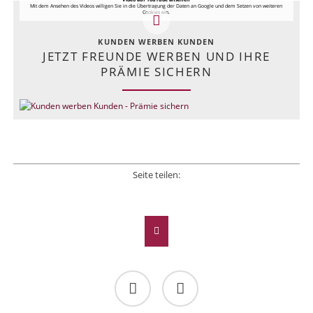
Mit dem Ansehen des Videos willigen Sie in die Übertragung der Daten an Google und dem Setzen von weiteren
Cookies ein.
KUNDEN WERBEN KUNDEN
JETZT FREUNDE WERBEN UND IHRE
PRÄMIE SICHERN
Seite teilen:
Facebook
Twitter
LinkedIn
Xing
E-mail
Facebook
Twitter