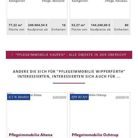
Kategorien
Pflege, Bestand
Kategorien
Pflege, Neubau
77,32 m²
249.904,54 €
16
53,27 m²
144.240,00 €
80
Fläche von
Kaufpreise ab
Ein­heiten
Fläche von
Kaufpreise ab
Ein­heiten
"PFLEGEIMMOBILIE KAUFEN" - ALLE OBJEKTE IN DER ÜBERSICHT
ANDERE DIE SICH FÜR "PFLEGEIMMOBILIE WIPPERFÜRTH"
INTERESSIERTEN, INTERESSIERTEN SICH AUCH FÜR ...
4,5 % Rendite
DA00609
KfW 40 NH
DA00616
Pflegeimmobilie Altena
Pflegeimmobilie Ochtrup