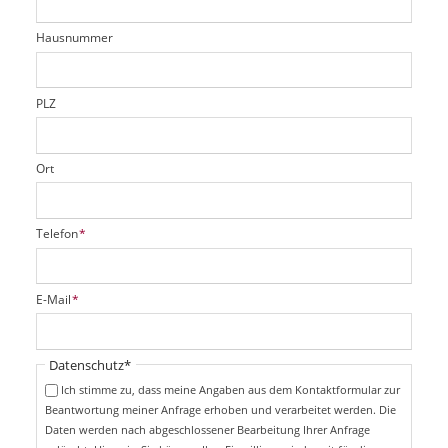
h
e
l
t
r
d
Hausnummer
f
e
l
d
PLZ
Ort
P
Telefon
*
f
l
i
P
E-Mail
*
c
f
h
l
t
i
Pflichtfeld
Datenschutz
*
f
c
e
Ich stimme zu, dass meine Angaben aus dem Kontaktformular zur
h
l
Beantwortung meiner Anfrage erhoben und verarbeitet werden. Die
t
d
Daten werden nach abgeschlossener Bearbeitung Ihrer Anfrage
f