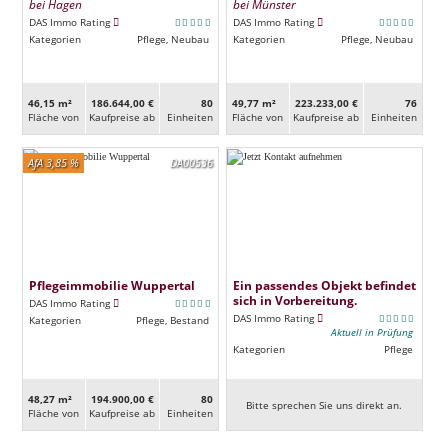
bei Hagen
bei Münster
DAS Immo Rating
DAS Immo Rating
Kategorien
Pflege, Neubau
Kategorien
Pflege, Neubau
46,15 m²
186.644,00 €
80
49,77 m²
223.233,00 €
76
Fläche von
Kaufpreise ab
Ein­heiten
Fläche von
Kaufpreise ab
Ein­heiten
AfA 3,85 %
DA00536
Pflegeimmobilie Wuppertal
Ein passendes Objekt befindet
sich in Vorbereitung.
DAS Immo Rating
DAS Immo Rating
Kategorien
Pflege, Bestand
Aktuell in Prüfung
Kategorien
Pflege
48,27 m²
194.900,00 €
80
Bitte sprechen Sie uns direkt an.
Fläche von
Kaufpreise ab
Ein­heiten