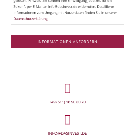
e
gelöscht. Hinweis: Sie können Ihre Einwilligung jederzeit für die
l
Zukunft per E-Mail an info@dasinvest.de widerrufen. Detaillierte
d
Informationen zum Umgang mit Nutzerdaten finden Sie in unserer
Datenschutzerklärung
INFORMATIONEN ANFORDERN
+49 (511) 16 90 80 70
INFO@DASINVEST.DE