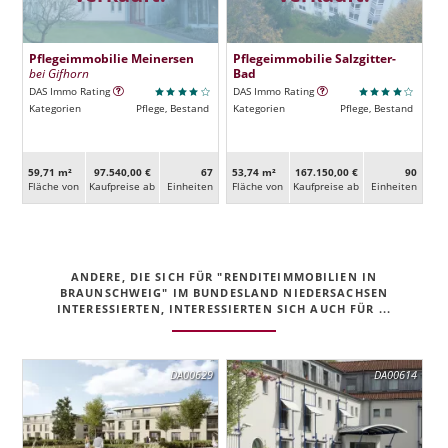
Pflegeimmobilie Meinersen
Pflegeimmobilie Salzgitter-
bei Gifhorn
Bad
DAS Immo Rating
DAS Immo Rating
Kategorien
Pflege, Bestand
Kategorien
Pflege, Bestand
59,71 m²
97.540,00 €
67
53,74 m²
167.150,00 €
90
Fläche von
Kaufpreise ab
Ein­heiten
Fläche von
Kaufpreise ab
Ein­heiten
ANDERE, DIE SICH FÜR "RENDITEIMMOBILIEN IN
BRAUNSCHWEIG" IM BUNDESLAND NIEDERSACHSEN
INTERESSIERTEN, INTERESSIERTEN SICH AUCH FÜR ...
DA00629
DA00614