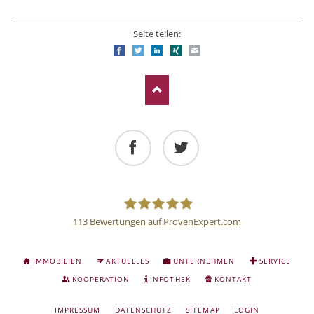
Seite teilen:
Facebook
Twitter
LinkedIn
Xing
E-mail
Facebook
Twitter
113
Bewertungen auf ProvenExpert.com
Deutsche
NAVIGATION
IMMOBILIEN
AKTUELLES
UNTERNEHMEN
SERVICE
ÜBERSPRINGEN
Anlage
KOOPERATION
INFOTHEK
KONTAKT
NAVIGATION
IMPRESSUM
DATENSCHUTZ
SITEMAP
LOGIN