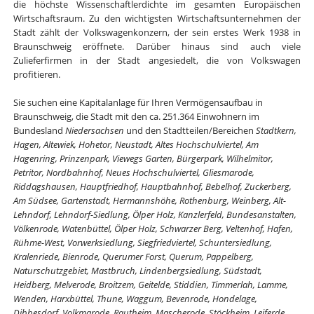
die höchste Wissenschaftlerdichte im gesamten Europäischen
Wirtschaftsraum. Zu den wichtigsten Wirtschaftsunternehmen der
Stadt zählt der Volkswagenkonzern, der sein erstes Werk 1938 in
Braunschweig eröffnete. Darüber hinaus sind auch viele
Zulieferfirmen in der Stadt angesiedelt, die von Volkswagen
profitieren.
Sie suchen eine Kapitalanlage für Ihren Vermögensaufbau in
Braunschweig, die Stadt mit den ca. 251.364 Einwohnern im
Bundesland
Niedersachsen
und den Stadtteilen/Bereichen
Stadtkern,
Hagen, Altewiek, Hohetor, Neustadt, Altes Hochschulviertel, Am
Hagenring, Prinzenpark, Viewegs Garten, Bürgerpark, Wilhelmitor,
Petritor, Nordbahnhof, Neues Hochschulviertel, Gliesmarode,
Riddagshausen, Hauptfriedhof, Hauptbahnhof, Bebelhof, Zuckerberg,
Am Südsee, Gartenstadt, Hermannshöhe, Rothenburg, Weinberg, Alt-
Lehndorf, Lehndorf-Siedlung, Ölper Holz, Kanzlerfeld, Bundesanstalten,
Völkenrode, Watenbüttel, Ölper Holz, Schwarzer Berg, Veltenhof, Hafen,
Rühme-West, Vorwerksiedlung, Siegfriedviertel, Schuntersiedlung,
Kralenriede, Bienrode, Querumer Forst, Querum, Pappelberg,
Naturschutzgebiet, Mastbruch, Lindenbergsiedlung, Südstadt,
Heidberg, Melverode, Broitzem, Geitelde, Stiddien, Timmerlah, Lamme,
Wenden, Harxbüttel, Thune, Waggum, Bevenrode, Hondelage,
Dibbesdorf, Volkmarode, Rautheim, Mascherode, Stöckheim, Leiferde,