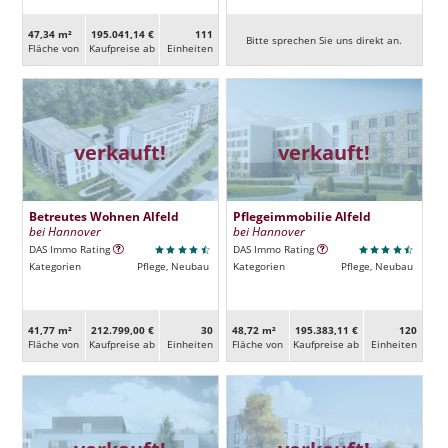
47,34 m²
195.041,14 €
111
Bitte sprechen Sie uns direkt an.
Fläche von
Kaufpreise ab
Ein­heiten
verkauft!
verkauft!
Betreutes Wohnen Alfeld
Pflegeimmobilie Alfeld
bei Hannover
bei Hannover
DAS Immo Rating
DAS Immo Rating
Kategorien
Pflege, Neubau
Kategorien
Pflege, Neubau
41,77 m²
212.799,00 €
30
48,72 m²
195.383,11 €
120
Fläche von
Kaufpreise ab
Ein­heiten
Fläche von
Kaufpreise ab
Ein­heiten