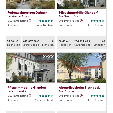
Ferienwohnungen Duhnen
Pflegeimmobilie Glandorf
bei Bremerhaven
bei Osnabrück
DAS Immo Rating
DAS Immo Rating
Kategorien
Ferien, Neubau
Kategorien
Pflege, Bestand
57,00 m²
463.887,00 €
8
69,60 m²
204.921,69 €
62
Fläche von
Kaufpreise ab
Ein­heiten
Fläche von
Kaufpreise ab
Ein­heiten
DA00606
DA00640
Pflegeimmobilie Glandorf
Altenpflegeheim Fischbeck
bei Osnabrück
bei Hameln
DAS Immo Rating
DAS Immo Rating
Kategorien
Pflege, Bestand
Kategorien
Pflege, Bestand