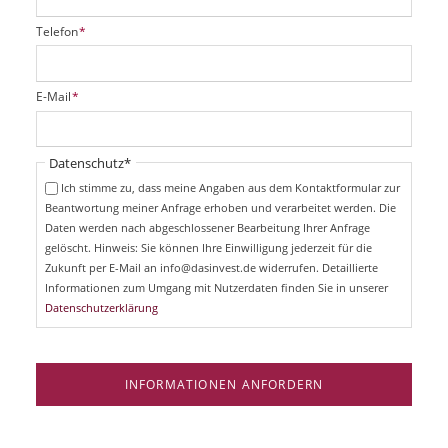
P
Telefon
*
f
l
i
P
E-Mail
*
c
f
h
l
t
i
Pflichtfeld
Datenschutz
*
f
c
e
Ich stimme zu, dass meine Angaben aus dem Kontaktformular zur
h
l
Beantwortung meiner Anfrage erhoben und verarbeitet werden. Die
t
d
Daten werden nach abgeschlossener Bearbeitung Ihrer Anfrage
f
e
gelöscht. Hinweis: Sie können Ihre Einwilligung jederzeit für die
l
Zukunft per E-Mail an info@dasinvest.de widerrufen. Detaillierte
d
Informationen zum Umgang mit Nutzerdaten finden Sie in unserer
Datenschutzerklärung
INFORMATIONEN ANFORDERN