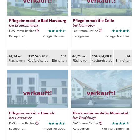
verkauft!
verkauft!
Pflegeimmobilie Bad Harzburg
Pflegeimmobilie Celle
bei Braunschweig
bei Hannover
DAS Immo Rating
DAS Immo Rating
Kategorien
Pflege, Neubau
Kategorien
Pflege, Neubau
44,34 m²
172.590,70 €
101
46,71 m²
158.734,00 €
94
Fläche von
Kaufpreise ab
Ein­heiten
Fläche von
Kaufpreise ab
Ein­heiten
verkauft!
verkauft!
Pflegeimmobilie Hameln
Denkmalimmobilie Mariental
bei Hannover
bei Wolfsburg
DAS Immo Rating
DAS Immo Rating
Kategorien
Pflege, Neubau
Kategorien
Wohnen, Denkmal