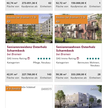
92,74 m²
273.051,36 €
62
52,72 m²
150.000,00 €
1
Fläche von
Kaufpreise ab
Ein­heiten
Fläche von
Kaufpreise ab
Ein­heiten
Neubau bei Bremen / 5 %
DA00645
Neubau bei Bremen / 5 %
DA00646
AfA
Afa
Seniorenresidenz Osterholz
Seniorenwohnen Osterholz
Scharmbeck
Scharmbeck
bei Bremen
bei Bremen
DAS Immo Rating
DAS Immo Rating
Kategorien
Pflege, Neubau
Kategorien
Betreutes Wohnen,
Neubau
42,91 m²
227.760,00 €
143
59,38 m²
333.200,00 €
28
Fläche von
Kaufpreise ab
Ein­heiten
Fläche von
Kaufpreise ab
Ein­heiten
4 % Rendite
DA00575
DA00597