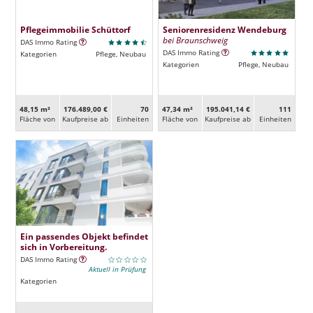
Pflegeimmobilie Schüttorf
Seniorenresidenz Wendeburg
bei Braunschweig
DAS Immo Rating
DAS Immo Rating
Kategorien
Pflege, Neubau
Kategorien
Pflege, Neubau
48,15 m²
176.489,00 €
70
47,34 m²
195.041,14 €
111
Fläche von
Kaufpreise ab
Ein­heiten
Fläche von
Kaufpreise ab
Ein­heiten
Ein passendes Objekt befindet
sich in Vorbereitung.
DAS Immo Rating
Aktuell in Prüfung
Kategorien