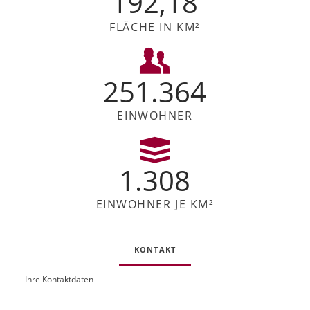
192,18
FLÄCHE IN KM²
251.364
EINWOHNER
1.308
EINWOHNER JE KM²
KONTAKT
Ihre Kontaktdaten
O
U
b
R