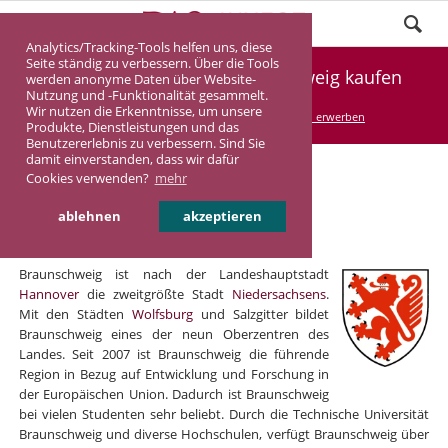
Analytics/Tracking-Tools helfen uns, diese
Seite ständig zu verbessern. Über die Tools
Renditeimmobilie in Braunschweig kaufen
werden anonyme Daten über Website-
Nutzung und -Funktionalität gesammelt.
Wir nutzen die Erkenntnisse, um unsere
DASINVEST
Service
Renditeimmobilien erwerben
Produkte, Dienstleistungen und das
Benutzererlebnis zu verbessern. Sind Sie
damit einverstanden, dass wir dafür
Cookies verwenden?
mehr
Renditeimmobilien in
ablehnen
akzeptieren
Braunschweig
Braunschweig ist nach der Landeshauptstadt
Hannover
die zweitgrößte Stadt
Niedersachsens
.
Mit den Städten
Wolfsburg
und Salzgitter bildet
Braunschweig eines der neun Oberzentren des
Landes. Seit 2007 ist Braunschweig die führende
Region in Bezug auf Entwicklung und Forschung in
der Europäischen Union. Dadurch ist Braunschweig
bei vielen Studenten sehr beliebt. Durch die Technische Universität
Braunschweig und diverse Hochschulen, verfügt Braunschweig über