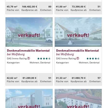
45,79 m²
166.482,00 €
80
41,00 m²
73.390,00 €
51
Fläche von
Kaufpreise ab
Ein­heiten
Fläche von
Kaufpreise ab
Ein­heiten
verkauft!
verkauft!
Denkmalimmobilie Mariental
Denkmalimmobilie Mariental
bei Wolfsburg
bei Wolfsburg
DAS Immo Rating
DAS Immo Rating
Kategorien
Wohnen, Denkmal
Kategorien
Wohnen, Denkmal
42,62 m²
81.289,80 €
51
31,33 m²
61.080,70 €
57
Fläche von
Kaufpreise ab
Ein­heiten
Fläche von
Kaufpreise ab
Ein­heiten
verkauft!
verkauft!