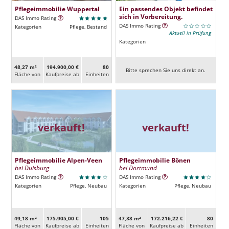
Pflegeimmobilie Wuppertal
Ein passendes Objekt befindet
sich in Vorbereitung.
DAS Immo Rating
DAS Immo Rating
Kategorien
Pflege, Bestand
Aktuell in Prüfung
Kategorien
48,27 m²
194.900,00 €
80
Bitte sprechen Sie uns direkt an.
Fläche von
Kaufpreise ab
Ein­heiten
verkauft!
verkauft!
Pflegeimmobilie Alpen-Veen
Pflegeimmobilie Bönen
bei Duisburg
bei Dortmund
DAS Immo Rating
DAS Immo Rating
Kategorien
Pflege, Neubau
Kategorien
Pflege, Neubau
49,18 m²
175.905,00 €
105
47,38 m²
172.216,22 €
80
Fläche von
Kaufpreise ab
Ein­heiten
Fläche von
Kaufpreise ab
Ein­heiten