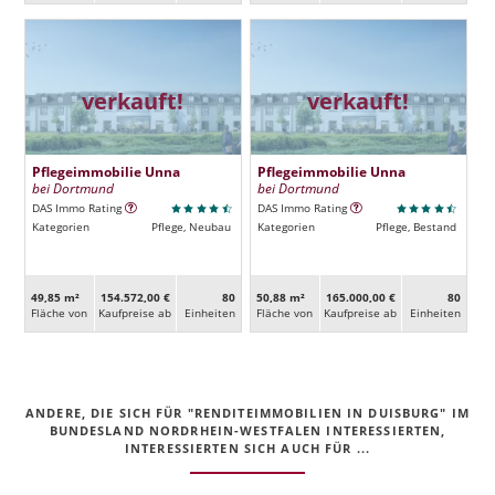
verkauft!
verkauft!
Pflegeimmobilie Unna
Pflegeimmobilie Unna
bei Dortmund
bei Dortmund
DAS Immo Rating
DAS Immo Rating
Kategorien
Pflege, Neubau
Kategorien
Pflege, Bestand
49,85 m²
154.572,00 €
80
50,88 m²
165.000,00 €
80
Fläche von
Kaufpreise ab
Ein­heiten
Fläche von
Kaufpreise ab
Ein­heiten
ANDERE, DIE SICH FÜR "RENDITEIMMOBILIEN IN DUISBURG" IM
BUNDESLAND NORDRHEIN-WESTFALEN INTERESSIERTEN,
INTERESSIERTEN SICH AUCH FÜR ...