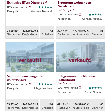
Exklusive ETWs Düsseldorf
Eigentumswohnungen
Gevelsberg
DAS Immo Rating
bei Wuppertal
Kategorien
Wohnen, Bestand
DAS Immo Rating
Kategorien
Wohnen, Neubau
24,29 m²
126.308,00 €
42
39,47 m²
177.615,00 €
55
Fläche von
Kaufpreise ab
Ein­heiten
Fläche von
Kaufpreise ab
Ein­heiten
verkauft!
verkauft!
Seniorenheim Langenfeld
Pflegeimmobilie Menden
bei Düsseldorf
(Sauerland)
bei Dortmund
DAS Immo Rating
DAS Immo Rating
Kategorien
Pflege, Neubau
Kategorien
Pflege, Neubau
53,77 m²
145.340,31 €
114
49,12 m²
156.398,00 €
80
Fläche von
Kaufpreise ab
Ein­heiten
Fläche von
Kaufpreise ab
Ein­heiten