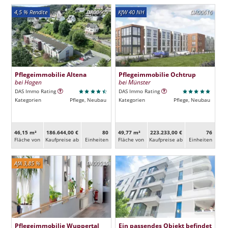
4,5 % Rendite
DA00609
KfW 40 NH
DA00616
Pflegeimmobilie Altena
Pflegeimmobilie Ochtrup
bei Hagen
bei Münster
DAS Immo Rating
DAS Immo Rating
Kategorien
Pflege, Neubau
Kategorien
Pflege, Neubau
46,15 m²
186.644,00 €
80
49,77 m²
223.233,00 €
76
Fläche von
Kaufpreise ab
Ein­heiten
Fläche von
Kaufpreise ab
Ein­heiten
AfA 3,85 %
DA00536
Pflegeimmobilie Wuppertal
Ein passendes Objekt befindet