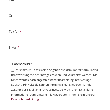
Ort
P
Telefon
*
f
l
i
P
E-Mail
*
c
f
h
l
t
i
Pflichtfeld
Datenschutz
*
f
c
e
Ich stimme zu, dass meine Angaben aus dem Kontaktformular zur
h
l
Beantwortung meiner Anfrage erhoben und verarbeitet werden. Die
t
d
Daten werden nach abgeschlossener Bearbeitung Ihrer Anfrage
f
e
gelöscht. Hinweis: Sie können Ihre Einwilligung jederzeit für die
l
Zukunft per E-Mail an info@dasinvest.de widerrufen. Detaillierte
d
Informationen zum Umgang mit Nutzerdaten finden Sie in unserer
Datenschutzerklärung