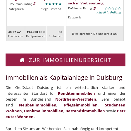
sich in Vorbereitung.
DAS Immo Rating
DAS Immo Rating
Kategorien
Pflege, Bestand
Aktuell in Prüfung
Kategorien
48,27 m²
194.900,00 €
80
Bitte sprechen Sie uns direkt an.
Fläche von
Kaufpreise ab
Ein­heiten
ZUR IMMOBILIENÜBERSICHT
Immobilien als Kapitalanlage in Duisburg
Die Großstadt Duisburg ist ein wirtschaftlich starker und
interessanter Standort für
Renditeimmobilien
und einer der
besten im Bundesland
Nordrhein-Westfalen
. Sehr beliebt
sind
Neubauimmobilien
,
Pflegeimmobilien,
Studenten
Wohnen
,
Denkmalimmobilien
,
Bestandsimmobilien
sowie
Betr
eutes Wohnen
.
Sprechen Sie uns an! Wir beraten Sie unabhängig und kompetent!