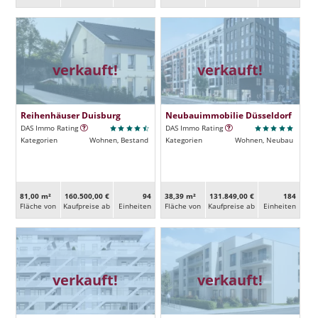
verkauft!
verkauft!
Reihenhäuser Duisburg
Neubauimmobilie Düsseldorf
DAS Immo Rating
DAS Immo Rating
Kategorien
Wohnen, Bestand
Kategorien
Wohnen, Neubau
81,00 m²
160.500,00 €
94
38,39 m²
131.849,00 €
184
Fläche von
Kaufpreise ab
Ein­heiten
Fläche von
Kaufpreise ab
Ein­heiten
verkauft!
verkauft!