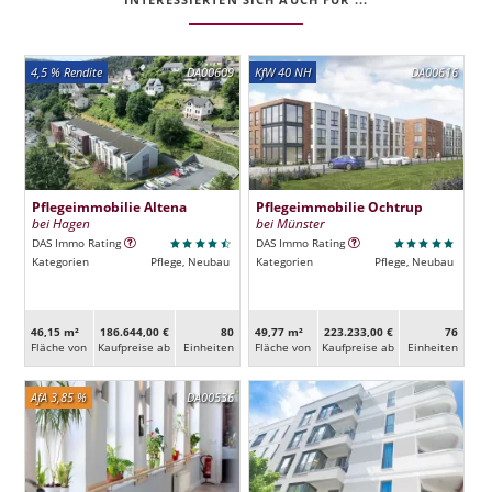
4,5 % Rendite
DA00609
KfW 40 NH
DA00616
Pflegeimmobilie Altena
Pflegeimmobilie Ochtrup
bei Hagen
bei Münster
DAS Immo Rating
DAS Immo Rating
Kategorien
Pflege, Neubau
Kategorien
Pflege, Neubau
46,15 m²
186.644,00 €
80
49,77 m²
223.233,00 €
76
Fläche von
Kaufpreise ab
Ein­heiten
Fläche von
Kaufpreise ab
Ein­heiten
AfA 3,85 %
DA00536