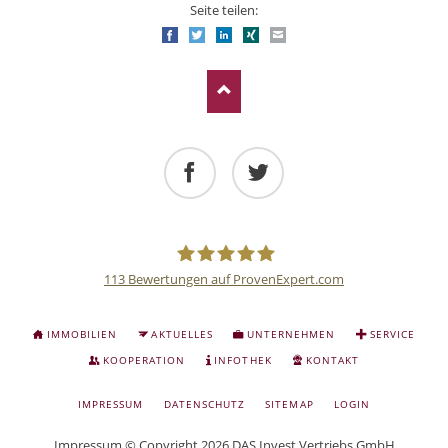
Seite teilen:
Facebook
Twitter
LinkedIn
Xing
E-mail
Facebook
Twitter
113
Bewertungen auf ProvenExpert.com
Deutsche
NAVIGATION
IMMOBILIEN
AKTUELLES
UNTERNEHMEN
SERVICE
ÜBERSPRINGEN
Anlage
KOOPERATION
INFOTHEK
KONTAKT
NAVIGATION
IMPRESSUM
DATENSCHUTZ
SITEMAP
LOGIN
und
ÜBERSPRINGEN
Impressum
© Copyright 2026 DAS Invest Vertriebs GmbH