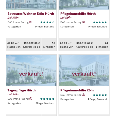
Betreutes Wohnen Köln-Hürth
Pflegeimmobilie Hürth
bei Köln
bei Köln
DAS Immo Rating
DAS Immo Rating
Kategorien
Pflege, Bestand
Kategorien
Pflege, Neubau
49,85 m²
198.902,00 €
55
68,91 m²
300.019,69 €
24
Fläche von
Kaufpreise ab
Ein­heiten
Fläche von
Kaufpreise ab
Ein­heiten
verkauft!
verkauft!
Tagespflege Hürth
Pflegeimmobilie Köln
bei Köln
DAS Immo Rating
DAS Immo Rating
Kategorien
Pflege, Bestand
Kategorien
Pflege, Neubau