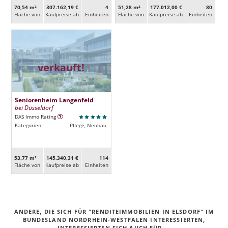
70,54 m²
307.162,19 €
4
51,28 m²
177.012,00 €
80
Fläche von
Kaufpreise ab
Ein­heiten
Fläche von
Kaufpreise ab
Ein­heiten
verkauft!
Seniorenheim Langenfeld
bei Düsseldorf
DAS Immo Rating
Kategorien
Pflege, Neubau
53,77 m²
145.340,31 €
114
Fläche von
Kaufpreise ab
Ein­heiten
ANDERE, DIE SICH FÜR "RENDITEIMMOBILIEN IN ELSDORF" IM
BUNDESLAND NORDRHEIN-WESTFALEN INTERESSIERTEN,
INTERESSIERTEN SICH AUCH FÜR ...