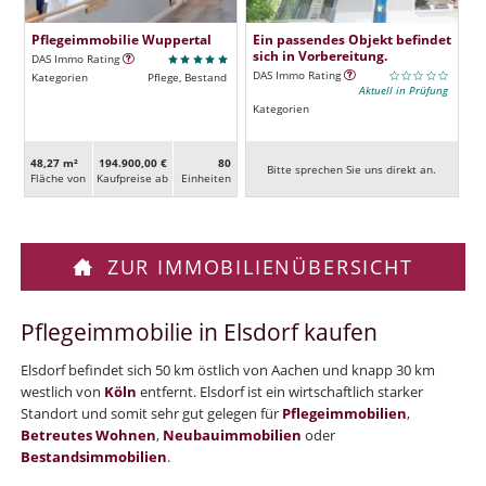
Pflegeimmobilie Wuppertal
Ein passendes Objekt befindet
sich in Vorbereitung.
DAS Immo Rating
DAS Immo Rating
Kategorien
Pflege, Bestand
Aktuell in Prüfung
Kategorien
48,27 m²
194.900,00 €
80
Bitte sprechen Sie uns direkt an.
Fläche von
Kaufpreise ab
Ein­heiten
ZUR IMMOBILIENÜBERSICHT
Pflegeimmobilie in Elsdorf kaufen
Elsdorf befindet sich 50 km östlich von Aachen und knapp 30 km
westlich von
Köln
entfernt. Elsdorf ist ein wirtschaftlich starker
Standort und somit sehr gut gelegen für
Pflegeimmobilien
,
Betreutes Wohnen
,
Neubauimmobilien
oder
Bestandsimmobilien
.