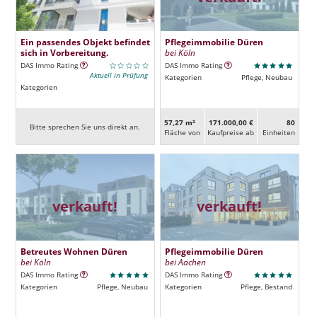
Ein passendes Objekt befindet
Pflegeimmobilie Düren
sich in Vorbereitung.
bei Köln
DAS Immo Rating
DAS Immo Rating
Aktuell in Prüfung
Kategorien
Pflege, Neubau
Kategorien
57,27 m²
171.000,00 €
80
Bitte sprechen Sie uns direkt an.
Fläche von
Kaufpreise ab
Ein­heiten
verkauft!
verkauft!
Betreutes Wohnen Düren
Pflegeimmobilie Düren
bei Köln
bei Aachen
DAS Immo Rating
DAS Immo Rating
Kategorien
Pflege, Neubau
Kategorien
Pflege, Bestand