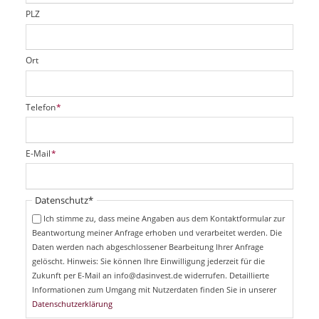
d
PLZ
Ort
P
Telefon
*
f
l
i
P
E-Mail
*
c
f
h
l
t
i
Pflichtfeld
Datenschutz
*
f
c
e
Ich stimme zu, dass meine Angaben aus dem Kontaktformular zur
h
l
Beantwortung meiner Anfrage erhoben und verarbeitet werden. Die
t
d
Daten werden nach abgeschlossener Bearbeitung Ihrer Anfrage
f
e
gelöscht. Hinweis: Sie können Ihre Einwilligung jederzeit für die
l
Zukunft per E-Mail an info@dasinvest.de widerrufen. Detaillierte
d
Informationen zum Umgang mit Nutzerdaten finden Sie in unserer
Datenschutzerklärung