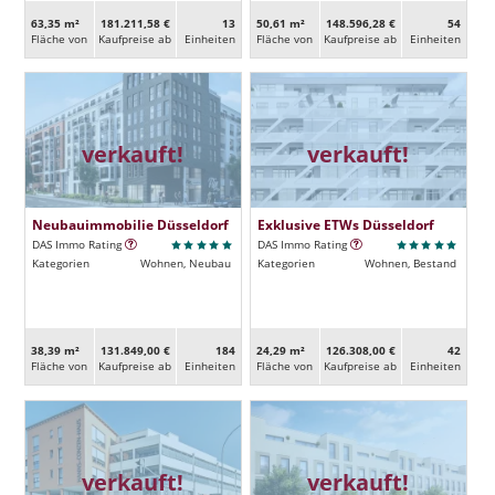
63,35 m²
181.211,58 €
13
50,61 m²
148.596,28 €
54
Fläche von
Kaufpreise ab
Ein­heiten
Fläche von
Kaufpreise ab
Ein­heiten
verkauft!
verkauft!
Neubauimmobilie Düsseldorf
Exklusive ETWs Düsseldorf
DAS Immo Rating
DAS Immo Rating
Kategorien
Wohnen, Neubau
Kategorien
Wohnen, Bestand
38,39 m²
131.849,00 €
184
24,29 m²
126.308,00 €
42
Fläche von
Kaufpreise ab
Ein­heiten
Fläche von
Kaufpreise ab
Ein­heiten
verkauft!
verkauft!