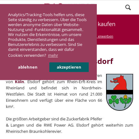
Analytics/Tracking-Tools helfen uns, diese
Seite ständig zu verbessern. Über die Tools
Renditeimmobilie in Elsdorf kaufen
werden anonyme Daten über Website-
Nutzung und -Funktionalität gesammelt.
Wir nutzen die Erkenntnisse, um unsere
DASINVEST
Service
Renditeimmobilien erwerben
Produkte, Dienstleistungen und das
Benutzererlebnis zu verbessern. Sind Sie
damit einverstanden, dass wir dafür
Cookies verwenden?
mehr
Renditeimmobilien in Elsdorf
ablehnen
akzeptieren
Elsdorf ist eine Kleinstadt und liegt vor den Toren
von
Köln
. Elsdorf gehört zum Rhein-Erft-Kreis im
Rheinland und befindet sich in Nordrhein-
Westfalen. Die Stadt ist Heimat von rund 21.000
Einwohnern und verfügt über eine Fläche von 66
km².
Die größten Arbeitgeber sind die Zuckerfabrik Pfeifer
& Langen und die RWE Power AG. Elsdorf gehört weiterhin zum
Rheinischen Braunkohlerevier.