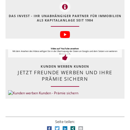
DAS INVEST - IHR UNABHÄNGIGER PARTNER FÜR IMMOBILIEN
ALS KAPITALANLAGE SEIT 1984
Video auf YouTube ansehen
Mit dem Ansehen des Videos willigen Sie in die Übertragung der Daten an Google und dem Setzen von weiteren
Cookies ein.
KUNDEN WERBEN KUNDEN
JETZT FREUNDE WERBEN UND IHRE
PRÄMIE SICHERN
Seite teilen:
Facebook
Twitter
LinkedIn
Xing
E-mail