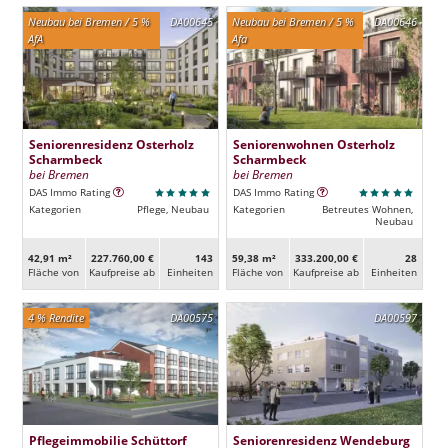
Neubau bei Bremen / 5 %
DA00645
Neubau bei Bremen / 5 %
DA00646
AfA
Afa
Seniorenresidenz Osterholz
Seniorenwohnen Osterholz
Scharmbeck
Scharmbeck
bei Bremen
bei Bremen
DAS Immo Rating
DAS Immo Rating
Kategorien
Pflege, Neubau
Kategorien
Betreutes Wohnen,
Neubau
42,91 m²
227.760,00 €
143
59,38 m²
333.200,00 €
28
Fläche von
Kaufpreise ab
Ein­heiten
Fläche von
Kaufpreise ab
Ein­heiten
4 % Rendite
DA00575
DA00597
Pflegeimmobilie Schüttorf
Seniorenresidenz Wendeburg