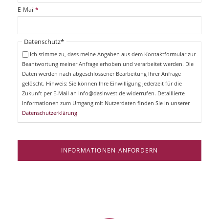
i
P
E-Mail
*
c
f
h
l
t
i
Pflichtfeld
Datenschutz
*
f
c
e
Ich stimme zu, dass meine Angaben aus dem Kontaktformular zur
h
l
Beantwortung meiner Anfrage erhoben und verarbeitet werden. Die
t
d
Daten werden nach abgeschlossener Bearbeitung Ihrer Anfrage
f
e
gelöscht. Hinweis: Sie können Ihre Einwilligung jederzeit für die
l
Zukunft per E-Mail an info@dasinvest.de widerrufen. Detaillierte
d
Informationen zum Umgang mit Nutzerdaten finden Sie in unserer
Datenschutzerklärung
INFORMATIONEN ANFORDERN