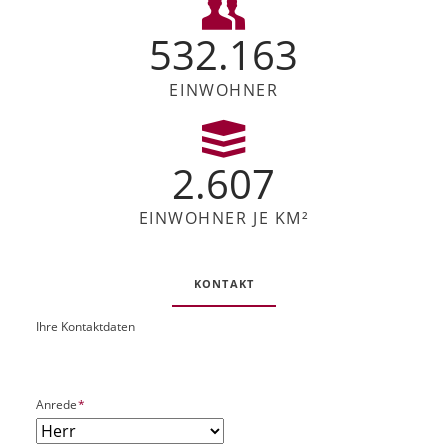
532.163
EINWOHNER
2.607
EINWOHNER JE KM²
KONTAKT
Ihre Kontaktdaten
O
U
b
R
j
L
e
P
Anrede
*
k
f
t
l