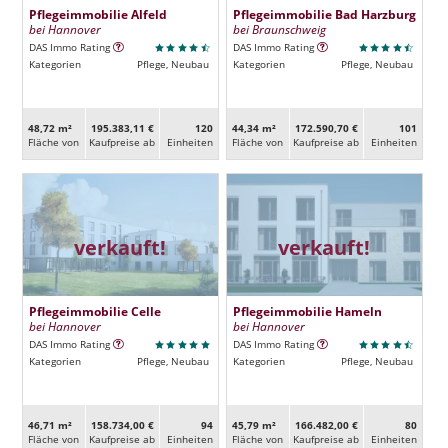
Pflegeimmobilie Alfeld
Pflegeimmobilie Bad Harzburg
bei Hannover
bei Braunschweig
DAS Immo Rating
DAS Immo Rating
Kategorien
Pflege, Neubau
Kategorien
Pflege, Neubau
48,72 m²
195.383,11 €
120
44,34 m²
172.590,70 €
101
Fläche von
Kaufpreise ab
Ein­heiten
Fläche von
Kaufpreise ab
Ein­heiten
verkauft!
verkauft!
Pflegeimmobilie Celle
Pflegeimmobilie Hameln
bei Hannover
bei Hannover
DAS Immo Rating
DAS Immo Rating
Kategorien
Pflege, Neubau
Kategorien
Pflege, Neubau
46,71 m²
158.734,00 €
94
45,79 m²
166.482,00 €
80
Fläche von
Kaufpreise ab
Ein­heiten
Fläche von
Kaufpreise ab
Ein­heiten