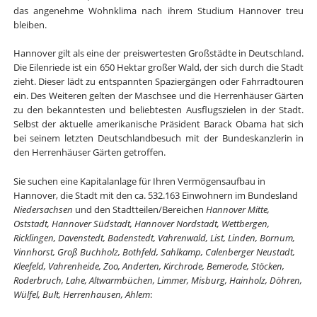
das angenehme Wohnklima nach ihrem Studium Hannover treu
bleiben.
Hannover gilt als eine der preiswertesten Großstädte in Deutschland.
Die Eilenriede ist ein 650 Hektar großer Wald, der sich durch die Stadt
zieht. Dieser lädt zu entspannten Spaziergängen oder Fahrradtouren
ein. Des Weiteren gelten der Maschsee und die Herrenhäuser Gärten
zu den bekanntesten und beliebtesten Ausflugszielen in der Stadt.
Selbst der aktuelle amerikanische Präsident Barack Obama hat sich
bei seinem letzten Deutschlandbesuch mit der Bundeskanzlerin in
den Herrenhäuser Gärten getroffen.
Sie suchen eine Kapitalanlage für Ihren Vermögensaufbau in
Hannover, die Stadt mit den ca. 532.163 Einwohnern im Bundesland
Niedersachsen
und den Stadtteilen/Bereichen
Hannover Mitte,
Oststadt, Hannover Südstadt, Hannover Nordstadt, Wettbergen,
Ricklingen, Davenstedt, Badenstedt, Vahrenwald, List, Linden, Bornum,
Vinnhorst, Groß Buchholz, Bothfeld, Sahlkamp, Calenberger Neustadt,
Kleefeld, Vahrenheide, Zoo, Anderten, Kirchrode, Bemerode, Stöcken,
Roderbruch, Lahe, Altwarmbüchen, Limmer, Misburg, Hainholz, Döhren,
Wülfel, Bult, Herrenhausen, Ahlem
: