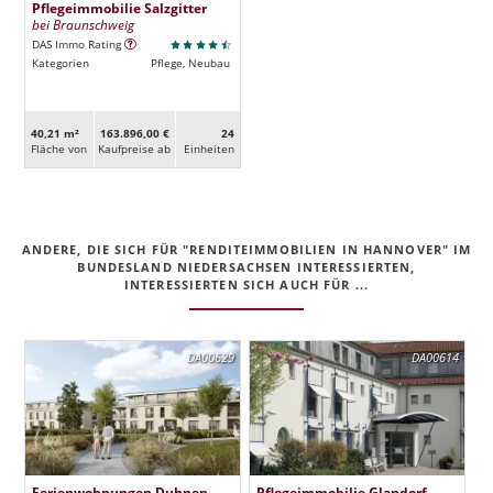
Pflegeimmobilie Salzgitter
bei Braunschweig
DAS Immo Rating
Kategorien
Pflege, Neubau
40,21 m²
163.896,00 €
24
Fläche von
Kaufpreise ab
Ein­heiten
ANDERE, DIE SICH FÜR "RENDITEIMMOBILIEN IN HANNOVER" IM
BUNDESLAND NIEDERSACHSEN INTERESSIERTEN,
INTERESSIERTEN SICH AUCH FÜR ...
DA00629
DA00614
Ferienwohnungen Duhnen
Pflegeimmobilie Glandorf