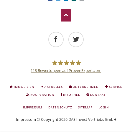
Facebook
Twitter
113
Bewertungen auf ProvenExpert.com
Deutsche
NAVIGATION
IMMOBILIEN
AKTUELLES
UNTERNEHMEN
SERVICE
ÜBERSPRINGEN
Anlage
KOOPERATION
INFOTHEK
KONTAKT
NAVIGATION
IMPRESSUM
DATENSCHUTZ
SITEMAP
LOGIN
und
ÜBERSPRINGEN
Impressum
© Copyright 2026 DAS Invest Vertriebs GmbH
Sachwert