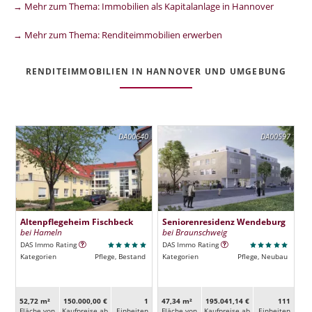
→ Mehr zum Thema: Immobilien als Kapitalanlage in Hannover
→ Mehr zum Thema: Renditeimmobilien erwerben
RENDITEIMMOBILIEN IN HANNOVER UND UMGEBUNG
DA00640
DA00597
Altenpflegeheim Fischbeck
Seniorenresidenz Wendeburg
bei Hameln
bei Braunschweig
DAS Immo Rating
DAS Immo Rating
Kategorien
Pflege, Bestand
Kategorien
Pflege, Neubau
52,72 m²
150.000,00 €
1
47,34 m²
195.041,14 €
111
Fläche von
Kaufpreise ab
Ein­heiten
Fläche von
Kaufpreise ab
Ein­heiten