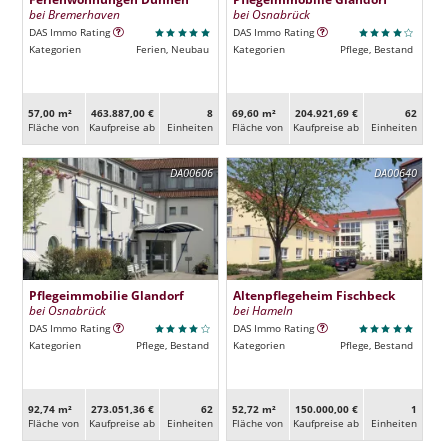
bei Bremerhaven
bei Osnabrück
DAS Immo Rating
DAS Immo Rating
Kategorien
Ferien, Neubau
Kategorien
Pflege, Bestand
57,00 m²
463.887,00 €
8
69,60 m²
204.921,69 €
62
Fläche von
Kaufpreise ab
Ein­heiten
Fläche von
Kaufpreise ab
Ein­heiten
DA00606
DA00640
Pflegeimmobilie Glandorf
Altenpflegeheim Fischbeck
bei Osnabrück
bei Hameln
DAS Immo Rating
DAS Immo Rating
Kategorien
Pflege, Bestand
Kategorien
Pflege, Bestand
92,74 m²
273.051,36 €
62
52,72 m²
150.000,00 €
1
Fläche von
Kaufpreise ab
Ein­heiten
Fläche von
Kaufpreise ab
Ein­heiten