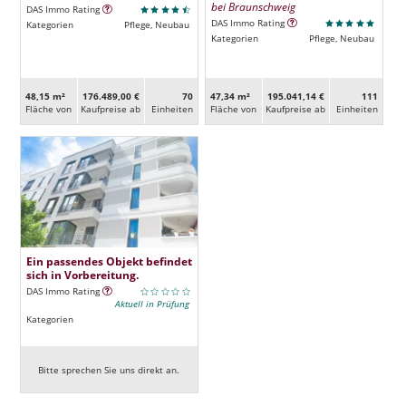
bei Braunschweig
DAS Immo Rating
DAS Immo Rating
Kategorien
Pflege, Neubau
Kategorien
Pflege, Neubau
48,15 m²
176.489,00 €
70
47,34 m²
195.041,14 €
111
Fläche von
Kaufpreise ab
Ein­heiten
Fläche von
Kaufpreise ab
Ein­heiten
Ein passendes Objekt befindet
sich in Vorbereitung.
DAS Immo Rating
Aktuell in Prüfung
Kategorien
Bitte sprechen Sie uns direkt an.