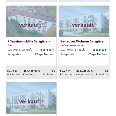
verkauft!
verkauft!
Pflegeimmobilie Salzgitter-
Betreutes Wohnen Salzgitter
Bad
bei Braunschweig
DAS Immo Rating
DAS Immo Rating
Kategorien
Pflege, Bestand
Kategorien
Pflege, Neubau
53,74 m²
167.150,00 €
90
50,27 m²
204.925,33 €
83
Fläche von
Kaufpreise ab
Ein­heiten
Fläche von
Kaufpreise ab
Ein­heiten
verkauft!