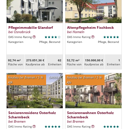
Pflegeimmobilie Glandorf
Altenpflegeheim Fischbeck
bei Osnabrück
bei Hameln
DAS Immo Rating
DAS Immo Rating
Kategorien
Pflege, Bestand
Kategorien
Pflege, Bestand
92,74 m²
273.051,36 €
62
52,72 m²
150.000,00 €
1
Fläche von
Kaufpreise ab
Ein­heiten
Fläche von
Kaufpreise ab
Ein­heiten
Neubau bei Bremen / 5 %
DA00645
Neubau bei Bremen / 5 %
DA00646
AfA
Afa
Seniorenresidenz Osterholz
Seniorenwohnen Osterholz
Scharmbeck
Scharmbeck
bei Bremen
bei Bremen
DAS Immo Rating
DAS Immo Rating