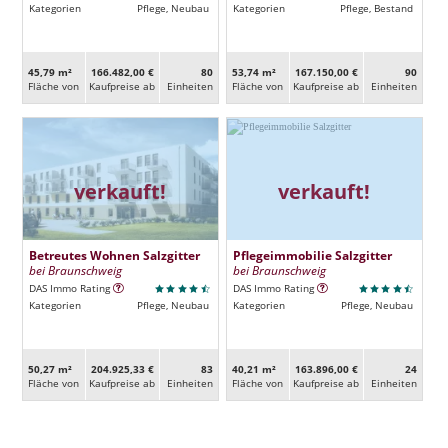
Kategorien
Pflege, Neubau
Kategorien
Pflege, Bestand
45,79 m²
166.482,00 €
80
53,74 m²
167.150,00 €
90
Fläche von
Kaufpreise ab
Ein­heiten
Fläche von
Kaufpreise ab
Ein­heiten
verkauft!
verkauft!
Betreutes Wohnen Salzgitter
Pflegeimmobilie Salzgitter
bei Braunschweig
bei Braunschweig
DAS Immo Rating
DAS Immo Rating
Kategorien
Pflege, Neubau
Kategorien
Pflege, Neubau
50,27 m²
204.925,33 €
83
40,21 m²
163.896,00 €
24
Fläche von
Kaufpreise ab
Ein­heiten
Fläche von
Kaufpreise ab
Ein­heiten