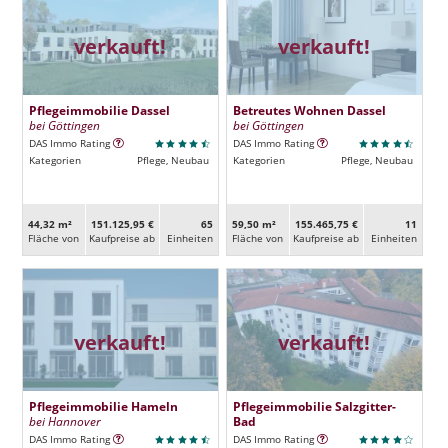
verkauft!
verkauft!
Pflegeimmobilie Dassel
Betreutes Wohnen Dassel
bei Göttingen
bei Göttingen
DAS Immo Rating
DAS Immo Rating
Kategorien
Pflege, Neubau
Kategorien
Pflege, Neubau
44,32 m²
151.125,95 €
65
59,50 m²
155.465,75 €
11
Fläche von
Kaufpreise ab
Ein­heiten
Fläche von
Kaufpreise ab
Ein­heiten
verkauft!
verkauft!
Pflegeimmobilie Hameln
Pflegeimmobilie Salzgitter-
bei Hannover
Bad
DAS Immo Rating
DAS Immo Rating