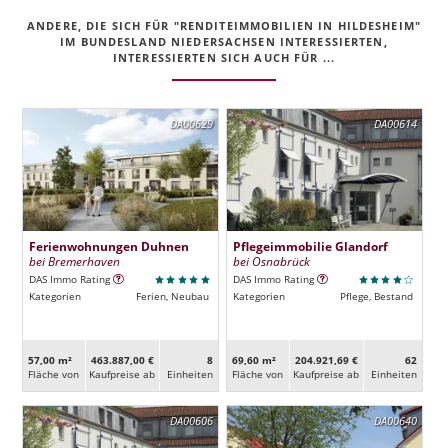
ANDERE, DIE SICH FÜR "RENDITEIMMOBILIEN IN HILDESHEIM"
IM BUNDESLAND NIEDERSACHSEN INTERESSIERTEN,
INTERESSIERTEN SICH AUCH FÜR ...
DA00629
DA00614
Ferienwohnungen Duhnen
Pflegeimmobilie Glandorf
bei Bremerhaven
bei Osnabrück
DAS Immo Rating
DAS Immo Rating
Kategorien
Ferien, Neubau
Kategorien
Pflege, Bestand
57,00 m²
463.887,00 €
8
69,60 m²
204.921,69 €
62
Fläche von
Kaufpreise ab
Ein­heiten
Fläche von
Kaufpreise ab
Ein­heiten
DA00606
DA00640