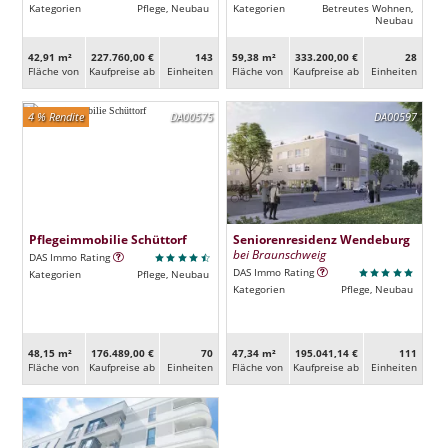
Kategorien
Pflege, Neubau
Kategorien
Betreutes Wohnen,
Neubau
42,91 m²
227.760,00 €
143
59,38 m²
333.200,00 €
28
Fläche von
Kaufpreise ab
Ein­heiten
Fläche von
Kaufpreise ab
Ein­heiten
4 % Rendite
DA00575
DA00597
Pflegeimmobilie Schüttorf
Seniorenresidenz Wendeburg
bei Braunschweig
DAS Immo Rating
DAS Immo Rating
Kategorien
Pflege, Neubau
Kategorien
Pflege, Neubau
48,15 m²
176.489,00 €
70
47,34 m²
195.041,14 €
111
Fläche von
Kaufpreise ab
Ein­heiten
Fläche von
Kaufpreise ab
Ein­heiten