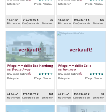
Kategorien
Pflege, Neubau
Kategorien
Pflege, Neubau
41,77 m²
212.799,00 €
30
48,72 m²
195.383,11 €
120
Fläche von
Kaufpreise ab
Ein­heiten
Fläche von
Kaufpreise ab
Ein­heiten
verkauft!
verkauft!
Pflegeimmobilie Bad Harzburg
Pflegeimmobilie Celle
bei Braunschweig
bei Hannover
DAS Immo Rating
DAS Immo Rating
Kategorien
Pflege, Neubau
Kategorien
Pflege, Neubau
44,34 m²
172.590,70 €
101
46,71 m²
158.734,00 €
94
Fläche von
Kaufpreise ab
Ein­heiten
Fläche von
Kaufpreise ab
Ein­heiten