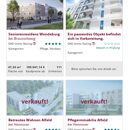
Seniorenresidenz Wendeburg
Ein passendes Objekt befindet
bei Braunschweig
sich in Vorbereitung.
DAS Immo Rating
DAS Immo Rating
Aktuell in Prüfung
Kategorien
Pflege, Neubau
Kategorien
47,34 m²
195.041,14 €
111
Bitte sprechen Sie uns direkt an.
Fläche von
Kaufpreise ab
Ein­heiten
verkauft!
verkauft!
Betreutes Wohnen Alfeld
Pflegeimmobilie Alfeld
bei Hannover
bei Hannover
DAS Immo Rating
DAS Immo Rating