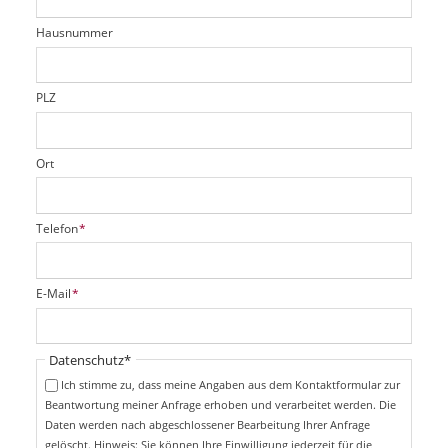
l
t
r
d
Hausnummer
f
e
l
d
PLZ
Ort
P
Telefon
*
f
l
i
P
E-Mail
*
c
f
h
l
t
i
Pflichtfeld
Datenschutz
*
f
c
e
Ich stimme zu, dass meine Angaben aus dem Kontaktformular zur
h
l
Beantwortung meiner Anfrage erhoben und verarbeitet werden. Die
t
d
Daten werden nach abgeschlossener Bearbeitung Ihrer Anfrage
f
e
gelöscht. Hinweis: Sie können Ihre Einwilligung jederzeit für die