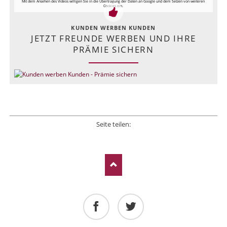
Mit dem Ansehen des Videos willigen Sie in die Übertragung der Daten an Google und dem Setzen von weiteren
Cookies ein.
KUNDEN WERBEN KUNDEN
JETZT FREUNDE WERBEN UND IHRE
PRÄMIE SICHERN
Seite teilen:
Facebook
Twitter
LinkedIn
Xing
E-mail
Facebook
Twitter