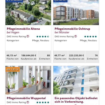
Pflegeimmobilie Altena
Pflegeimmobilie Ochtrup
bei Hagen
bei Münster
DAS Immo Rating
DAS Immo Rating
Kategorien
Pflege, Neubau
Kategorien
Pflege, Neubau
46,15 m²
186.644,00 €
80
49,77 m²
223.233,00 €
76
Fläche von
Kaufpreise ab
Ein­heiten
Fläche von
Kaufpreise ab
Ein­heiten
AfA 3,85 %
DA00536
Pflegeimmobilie Wuppertal
Ein passendes Objekt befindet
sich in Vorbereitung.
DAS Immo Rating