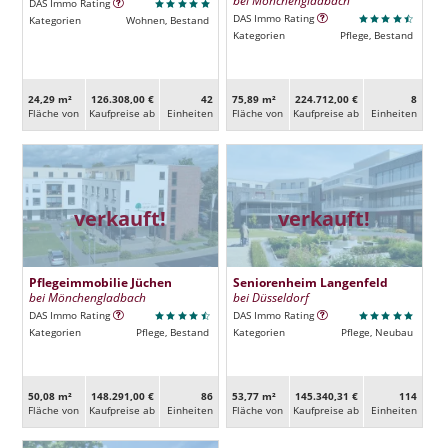
bei Mönchengladbach
DAS Immo Rating
DAS Immo Rating
Kategorien
Wohnen, Bestand
Kategorien
Pflege, Bestand
24,29 m²
126.308,00 €
42
75,89 m²
224.712,00 €
8
Fläche von
Kaufpreise ab
Ein­heiten
Fläche von
Kaufpreise ab
Ein­heiten
verkauft!
verkauft!
Pflegeimmobilie Jüchen
Seniorenheim Langenfeld
bei Mönchengladbach
bei Düsseldorf
DAS Immo Rating
DAS Immo Rating
Kategorien
Pflege, Bestand
Kategorien
Pflege, Neubau
50,08 m²
148.291,00 €
86
53,77 m²
145.340,31 €
114
Fläche von
Kaufpreise ab
Ein­heiten
Fläche von
Kaufpreise ab
Ein­heiten