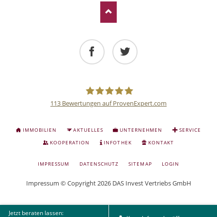
Facebook
Twitter
113
Bewertungen auf ProvenExpert.com
Deutsche
NAVIGATION
IMMOBILIEN
AKTUELLES
UNTERNEHMEN
SERVICE
ÜBERSPRINGEN
Anlage
KOOPERATION
INFOTHEK
KONTAKT
NAVIGATION
IMPRESSUM
DATENSCHUTZ
SITEMAP
LOGIN
und
ÜBERSPRINGEN
Impressum
© Copyright 2026 DAS Invest Vertriebs GmbH
Sachwert
Jetzt beraten lassen:
Investitionen