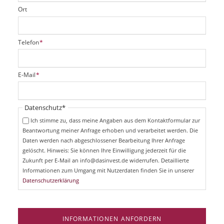
Ort
P
Telefon
*
f
l
i
P
E-Mail
*
c
f
h
l
t
i
Pflichtfeld
Datenschutz
*
f
c
e
Ich stimme zu, dass meine Angaben aus dem Kontaktformular zur
h
l
Beantwortung meiner Anfrage erhoben und verarbeitet werden. Die
t
d
Daten werden nach abgeschlossener Bearbeitung Ihrer Anfrage
f
e
gelöscht. Hinweis: Sie können Ihre Einwilligung jederzeit für die
l
Zukunft per E-Mail an info@dasinvest.de widerrufen. Detaillierte
d
Informationen zum Umgang mit Nutzerdaten finden Sie in unserer
Datenschutzerklärung
INFORMATIONEN ANFORDERN