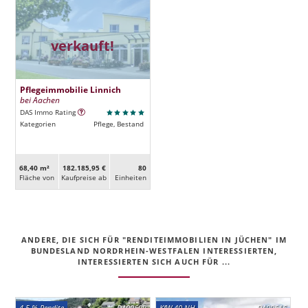
verkauft!
Pflegeimmobilie Linnich
bei Aachen
DAS Immo Rating
Kategorien
Pflege, Bestand
68,40 m²
182.185,95 €
80
Fläche von
Kaufpreise ab
Ein­heiten
ANDERE, DIE SICH FÜR "RENDITEIMMOBILIEN IN JÜCHEN" IM
BUNDESLAND NORDRHEIN-WESTFALEN INTERESSIERTEN,
INTERESSIERTEN SICH AUCH FÜR ...
4,5 % Rendite
DA00609
KfW 40 NH
DA00616