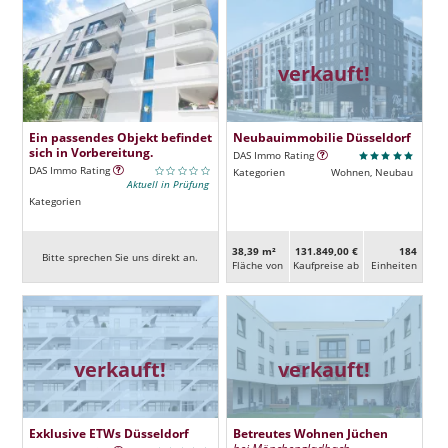
verkauft!
Ein passendes Objekt befindet
Neubauimmobilie Düsseldorf
sich in Vorbereitung.
DAS Immo Rating
DAS Immo Rating
Kategorien
Wohnen, Neubau
Aktuell in Prüfung
Kategorien
38,39 m²
131.849,00 €
184
Bitte sprechen Sie uns direkt an.
Fläche von
Kaufpreise ab
Ein­heiten
verkauft!
verkauft!
Exklusive ETWs Düsseldorf
Betreutes Wohnen Jüchen