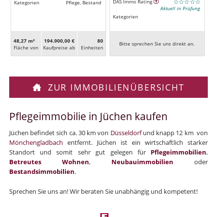
DAS Immo Rating
Kategorien
Pflege, Bestand
Aktuell in Prüfung
Kategorien
48,27 m²
194.900,00 €
80
Bitte sprechen Sie uns direkt an.
Fläche von
Kaufpreise ab
Ein­heiten
ZUR IMMOBILIENÜBERSICHT
Pflegeimmobilie in Jüchen kaufen
Jüchen befindet sich ca. 30 km von
Düsseldorf
und knapp 12 km von
Mönchengladbach
entfernt. Jüchen ist ein wirtschaftlich starker
Standort und somit sehr gut gelegen für
Pflegeimmobilien
,
Betreutes Wohnen
,
Neubauimmobilien
oder
Bestandsimmobilien
.
Sprechen Sie uns an! Wir beraten Sie unabhängig und kompetent!