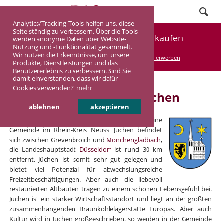
Analytics/Tracking-Tools helfen uns, diese
Seite ständig zu verbessern. Über die Tools
Renditeimmobilie in Jüchen kaufen
werden anonyme Daten über Website-
Nutzung und -Funktionalität gesammelt.
Wir nutzen die Erkenntnisse, um unsere
DASINVEST
Service
Renditeimmobilien erwerben
Produkte, Dienstleistungen und das
Benutzererlebnis zu verbessern. Sind Sie
damit einverstanden, dass wir dafür
Cookies verwenden?
mehr
Renditeimmobilien in Jüchen
ablehnen
akzeptieren
Jüchen liegt in
Nordrhein-Westfalen
und ist eine
Gemeinde im Rhein-Kreis Neuss. Jüchen befindet
sich zwischen Grevenbroich und
Mönchengladbach
,
die Landeshauptstadt
Düsseldorf
ist rund 30 km
entfernt. Jüchen ist somit sehr gut gelegen und
bietet viel Potenzial für abwechslungsreiche
Freizeitbeschäftigungen. Aber auch die liebevoll
restaurierten Altbauten tragen zu einem schönen Lebensgefühl bei.
Jüchen ist ein starker Wirtschaftsstandort und liegt an der größten
zusammenhängenden Braunkohlelagerstätte Europas. Aber auch
Kultur wird in Jüchen großgeschrieben, so werden in der Gemeinde