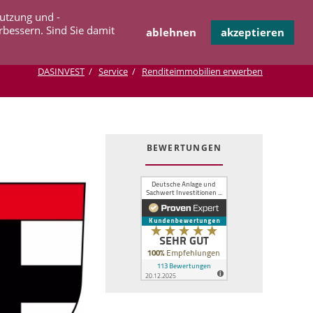
Navigation
Nutzung und -
OPERATION
INFOTHEK
KONTAKT
überspringen
rbessern. Sind Sie damit
ablehnen
akzeptieren
DASINVEST
Service
Renditeimmobilien erwerben
BEWERTUNGEN