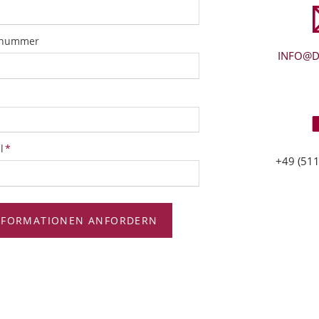
snummer
INFO@D
tfeld
l
*
+49 (511
NFORMATIONEN ANFORDERN