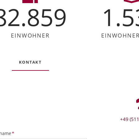
82.859
1.5
EINWOHNER
EINWOHNER 
KONTAKT
+49 (511
tfeld
name
*