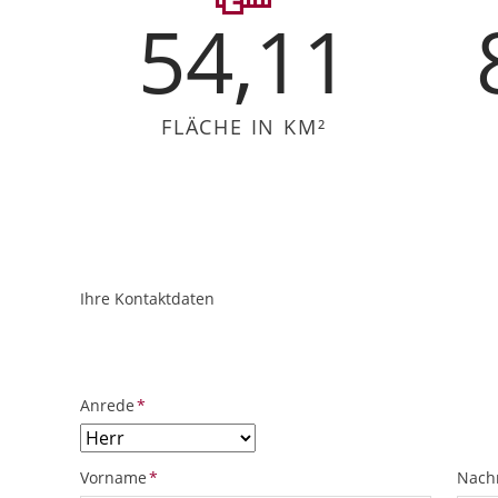
54,11
FLÄCHE IN KM²
Ihre Kontaktdaten
ObjektPlatzhalter
URL
Pflichtfeld
Anrede
*
Pflichtfeld
Pflich
Vorname
*
Nach