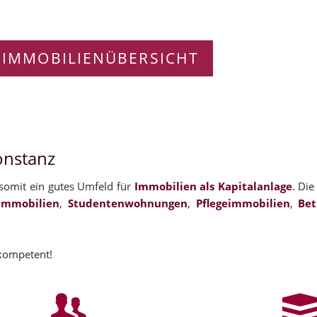
 IMMOBILIENÜBERSICHT
onstanz
t somit ein gutes Umfeld für
Immobilien als Kapitalanlage
. Die
immobilien
,
Studentenwohnungen
,
Pflegeimmobilien
,
Be
 kompetent!