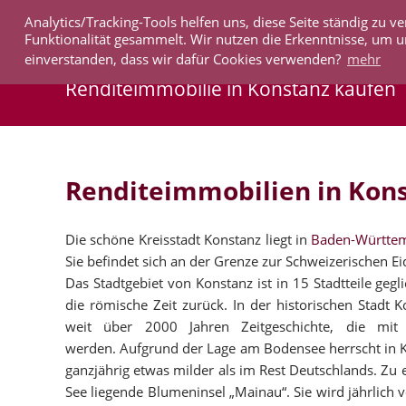
Analytics/Tracking-Tools helfen uns, diese Seite ständig zu
IMMOBILIEN
Funktionalität gesammelt. Wir nutzen die Erkenntnisse, um u
einverstanden, dass wir dafür Cookies verwenden?
mehr
Renditeimmobilie in Konstanz kaufen
Renditeimmobilien in Kon
Die schöne Kreisstadt Konstanz liegt in
Baden-Württe
Sie befindet sich an der Grenze zur Schweizerischen E
Das Stadtgebiet von Konstanz ist in 15 Stadtteile gegli
die römische Zeit zurück. In der historischen Stadt
weit über 2000 Jahren Zeitgeschichte, die mit 
werden. Aufgrund der Lage am Bodensee herrscht in K
ganzjährig etwas milder als im Rest Deutschlands. Zu e
See liegende Blumeninsel „Mainau“. Sie wird jährlich v