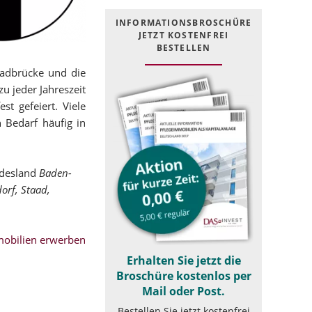
INFOR­MATIONS­BROSCHÜRE
JETZT KOSTEN­FREI
BESTELLEN
radbrücke und die
u jeder Jahreszeit
t gefeiert. Viele
 Bedarf häufig in
ndesland
Baden-
orf, Staad,
obilien erwerben
Erhalten Sie jetzt die
Broschüre kostenlos per
Mail oder Post.
Bestellen Sie jetzt kostenfrei