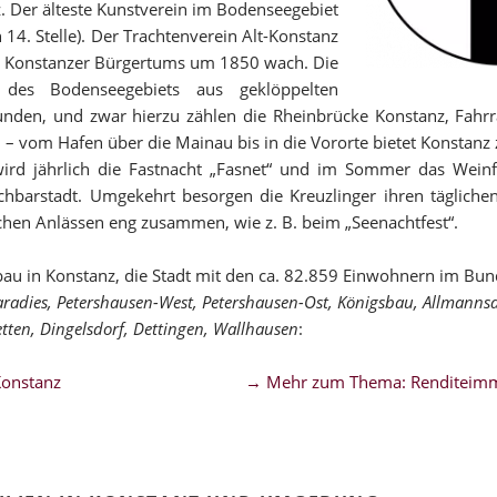
. Der älteste Kunstverein im Bodenseegebiet
 14. Stelle). Der Trachtenverein Alt-Konstanz
en Konstanzer Bürgertums um 1850 wach. Die
des Bodenseegebiets aus geklöppelten
nden, und zwar hierzu zählen die Rheinbrücke Konstanz, Fahr
 vom Hafen über die Mainau bis in die Vororte bietet Konstanz z
ird jährlich die Fastnacht „Fasnet“ und im Sommer das Weinfes
hbarstadt. Umgekehrt besorgen die Kreuzlinger ihren täglichen
chen Anlässen eng zusammen, wie z. B. beim „Seenachtfest“.
bau in Konstanz, die Stadt mit den ca. 82.859 Einwohnern im Bu
Paradies, Petershausen-West, Petershausen-Ost, Königsbau, Allmannsd
etten, Dingelsdorf, Dettingen, Wallhausen
:
Konstanz
→ Mehr zum Thema: Renditeimm