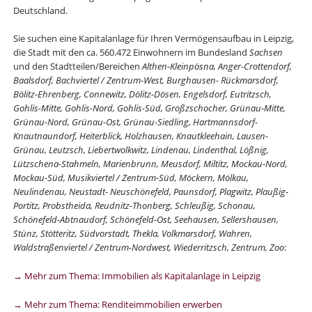
Deutschland.
Sie suchen eine Kapitalanlage für Ihren Vermögensaufbau in Leipzig,
die Stadt mit den ca. 560.472 Einwohnern im Bundesland
Sachsen
und den Stadtteilen/Bereichen
Althen-Kleinpösna, Anger-Crottendorf,
Baalsdorf, Bachviertel / Zentrum-West, Burghausen- Rückmarsdorf,
Bölitz-Ehrenberg, Connewitz, Dölitz-Dösen, Engelsdorf, Eutritzsch,
Gohlis-Mitte, Gohlis-Nord, Gohlis-Süd, Großzschocher, Grünau-Mitte,
Grünau-Nord, Grünau-Ost, Grünau-Siedling, Hartmannsdorf-
Knautnaundorf, Heiterblick, Holzhausen, Knautkleehain, Lausen-
Grünau, Leutzsch, Liebertwolkwitz, Lindenau, Lindenthal, Lößnig,
Lützschena-Stahmeln, Marienbrunn, Meusdorf, Miltitz, Mockau-Nord,
Mockau-Süd, Musikviertel / Zentrum-Süd, Möckern, Mölkau,
Neulindenau, Neustadt- Neuschönefeld, Paunsdorf, Plagwitz, Plaußig-
Portitz, Probstheida, Reudnitz-Thonberg, Schleußig, Schonau,
Schönefeld-Abtnaudorf, Schönefeld-Ost, Seehausen, Sellershausen,
Stünz, Stötteritz, Südvorstadt, Thekla, Volkmarsdorf, Wahren,
Waldstraßenviertel / Zentrum-Nordwest, Wiederritzsch, Zentrum, Zoo
:
→ Mehr zum Thema: Immobilien als Kapitalanlage in Leipzig
→ Mehr zum Thema: Renditeimmobilien erwerben