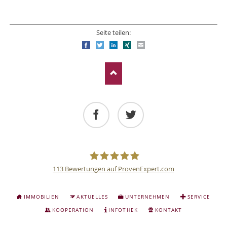
Seite teilen:
Facebook
Twitter
LinkedIn
Xing
E-mail
Facebook
Twitter
113
Bewertungen auf ProvenExpert.com
Deutsche
NAVIGATION
IMMOBILIEN
AKTUELLES
UNTERNEHMEN
SERVICE
ÜBERSPRINGEN
Anlage
KOOPERATION
INFOTHEK
KONTAKT