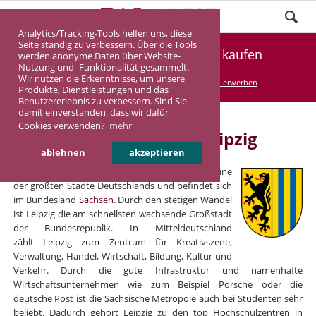
Analytics/Tracking-Tools helfen uns, diese
Seite ständig zu verbessern. Über die Tools
Renditeimmobilie in Leipzig kaufen
werden anonyme Daten über Website-
Nutzung und -Funktionalität gesammelt.
Wir nutzen die Erkenntnisse, um unsere
DASINVEST
Service
Renditeimmobilien erwerben
Produkte, Dienstleistungen und das
Benutzererlebnis zu verbessern. Sind Sie
damit einverstanden, dass wir dafür
Cookies verwenden?
mehr
Renditeimmobilien in Leipzig
ablehnen
akzeptieren
Leipzig ist mit seinen rund 530.000 Einwohnern eine
der größten Städte Deutschlands und befindet sich
im Bundesland
Sachsen
. Durch den stetigen Wandel
ist Leipzig die am schnellsten wachsende Großstadt
der Bundesrepublik. In Mitteldeutschland
zählt Leipzig zum Zentrum für Kreativszene,
Verwaltung, Handel, Wirtschaft, Bildung, Kultur und
Verkehr. Durch die gute Infrastruktur und namenhafte
Wirtschaftsunternehmen wie zum Beispiel Porsche oder die
deutsche Post ist die Sächsische Metropole auch bei Studenten sehr
beliebt. Dadurch gehört Leipzig zu den top Hochschulzentren in