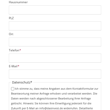
d
Hausnummer
f
e
l
d
PLZ
Ort
P
Telefon
*
f
l
i
P
E-Mail
*
c
f
h
l
t
i
Pflichtfeld
Datenschutz
*
f
c
e
Ich stimme zu, dass meine Angaben aus dem Kontaktformular zur
h
l
Beantwortung meiner Anfrage erhoben und verarbeitet werden. Die
t
d
Daten werden nach abgeschlossener Bearbeitung Ihrer Anfrage
f
e
gelöscht. Hinweis: Sie können Ihre Einwilligung jederzeit für die
l
Zukunft per E-Mail an info@dasinvest.de widerrufen. Detaillierte