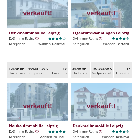
verkauft!
verkauft!
Denkmalimmobilie Leipzig
Eigentumswohnungen Leipzig
DAS Immo Rating
DAS Immo Rating
Kategorien
Wohnen, Denkmal
Kategorien
Wohnen, Bestand
109,69 m²
404.884,00 €
16
39,46 m²
107.995,00 €
37
Fläche von
Kaufpreise ab
Ein­heiten
Fläche von
Kaufpreise ab
Ein­heiten
verkauft!
verkauft!
Neubauimmobilie Leipzig
Denkmalimmobilie Leipzig
DAS Immo Rating
DAS Immo Rating
Kategorien
Wohnen, Neubau
Kategorien
Wohnen, Denkmal