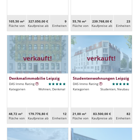
105,50 m²
327.050,00 €
9
55,76 m²
239.768,00 €
23
Fläche von
Kaufpreise ab
Ein­heiten
Fläche von
Kaufpreise ab
Ein­heiten
verkauft!
verkauft!
Denkmalimmobilie Leipzig
Studentenwohnungen Leipzig
DAS Immo Rating
DAS Immo Rating
Kategorien
Wohnen, Denkmal
Kategorien
Studenten, Neubau
48,72 m²
179.776,80 €
12
21,00 m²
83.500,00 €
82
Fläche von
Kaufpreise ab
Ein­heiten
Fläche von
Kaufpreise ab
Ein­heiten