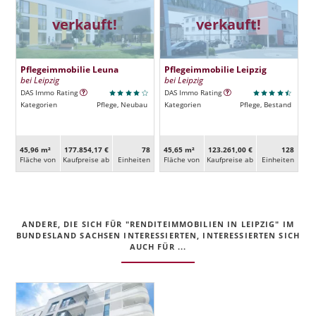
verkauft!
verkauft!
Pflegeimmobilie Leuna
Pflegeimmobilie Leipzig
bei Leipzig
bei Leipzig
DAS Immo Rating
DAS Immo Rating
Kategorien
Pflege, Neubau
Kategorien
Pflege, Bestand
45,96 m²
177.854,17 €
78
45,65 m²
123.261,00 €
128
Fläche von
Kaufpreise ab
Ein­heiten
Fläche von
Kaufpreise ab
Ein­heiten
ANDERE, DIE SICH FÜR "RENDITEIMMOBILIEN IN LEIPZIG" IM
BUNDESLAND SACHSEN INTERESSIERTEN, INTERESSIERTEN SICH
AUCH FÜR ...