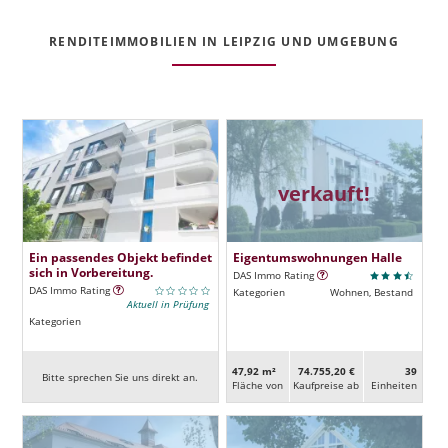
RENDITEIMMOBILIEN IN LEIPZIG UND UMGEBUNG
verkauft!
Ein passendes Objekt befindet
Eigentumswohnungen Halle
sich in Vorbereitung.
DAS Immo Rating
DAS Immo Rating
Kategorien
Wohnen, Bestand
Aktuell in Prüfung
Kategorien
47,92 m²
74.755,20 €
39
Bitte sprechen Sie uns direkt an.
Fläche von
Kaufpreise ab
Ein­heiten