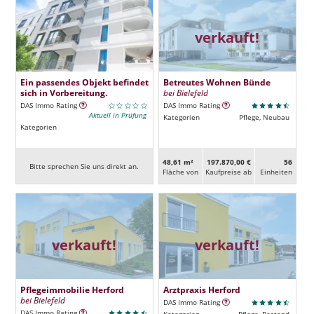
verkauft!
Ein passendes Objekt befindet
Betreutes Wohnen Bünde
sich in Vorbereitung.
bei Bielefeld
DAS Immo Rating
DAS Immo Rating
Aktuell in Prüfung
Kategorien
Pflege, Neubau
Kategorien
48,61 m²
197.870,00 €
56
Bitte sprechen Sie uns direkt an.
Fläche von
Kaufpreise ab
Ein­heiten
verkauft!
verkauft!
Pflegeimmobilie Herford
Arztpraxis Herford
bei Bielefeld
DAS Immo Rating
DAS Immo Rating