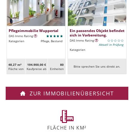
Pflegeimmobilie Wuppertal
Ein passendes Objekt befindet
sich in Vorbereitung.
DAS Immo Rating
DAS Immo Rating
Kategorien
Pflege, Bestand
Aktuell in Prüfung
Kategorien
48,27 m²
194.900,00 €
80
Bitte sprechen Sie uns direkt an.
Fläche von
Kaufpreise ab
Ein­heiten
ZUR IMMOBILIENÜBERSICHT
FLÄCHE IN KM²