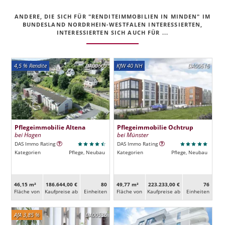
ANDERE, DIE SICH FÜR "RENDITEIMMOBILIEN IN MINDEN" IM
BUNDESLAND NORDRHEIN-WESTFALEN INTERESSIERTEN,
INTERESSIERTEN SICH AUCH FÜR ...
4,5 % Rendite
DA00609
KfW 40 NH
DA00616
Pflegeimmobilie Altena
Pflegeimmobilie Ochtrup
bei Hagen
bei Münster
DAS Immo Rating
DAS Immo Rating
Kategorien
Pflege, Neubau
Kategorien
Pflege, Neubau
46,15 m²
186.644,00 €
80
49,77 m²
223.233,00 €
76
Fläche von
Kaufpreise ab
Ein­heiten
Fläche von
Kaufpreise ab
Ein­heiten
AfA 3,85 %
DA00536