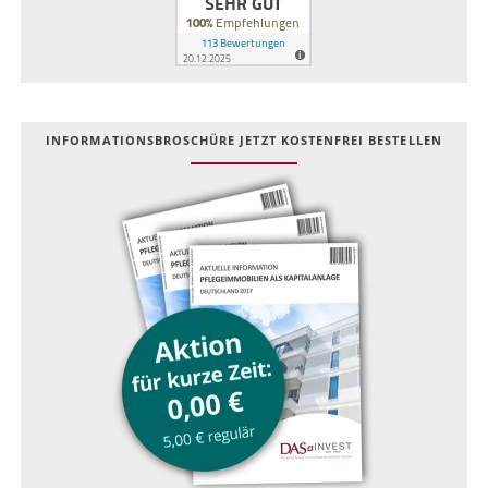
INFOR­MATIONS­BROSCHÜRE JETZT KOSTEN­FREI BESTELLEN