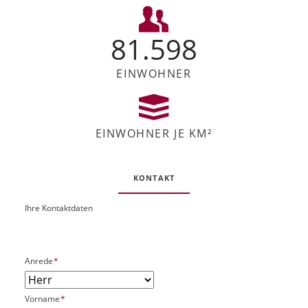
81.598
EINWOHNER
EINWOHNER JE KM²
KONTAKT
Ihre Kontaktdaten
O
U
b
R
j
L
e
P
Anrede
*
k
f
t
l
P
P
Vorname
*
i
l