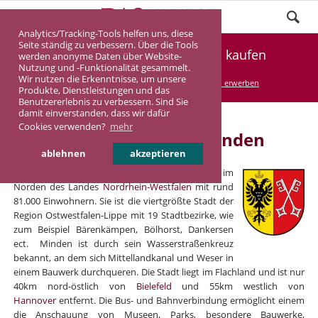
Analytics/Tracking-Tools helfen uns, diese
Seite ständig zu verbessern. Über die Tools
Renditeimmobilie in Minden kaufen
werden anonyme Daten über Website-
Nutzung und -Funktionalität gesammelt.
Wir nutzen die Erkenntnisse, um unsere
DASINVEST
Service
Renditeimmobilien erwerben
Produkte, Dienstleistungen und das
Benutzererlebnis zu verbessern. Sind Sie
damit einverstanden, dass wir dafür
Cookies verwenden?
mehr
Renditeimmobilien in Minden
ablehnen
akzeptieren
Minden ist eine große kreisangehörige Stadt im
Norden des Landes
Nordrhein-Westfalen
mit rund
81.000 Einwohnern. Sie ist die viertgrößte Stadt der
Region Ostwestfalen-Lippe mit 19 Stadtbezirke, wie
zum Beispiel Bärenkämpen, Bölhorst, Dankersen
ect. Minden ist durch sein Wasserstraßenkreuz
bekannt, an dem sich Mittellandkanal und Weser in
einem Bauwerk durchqueren. Die Stadt liegt im Flachland und ist nur
40km nord-östlich von
Bielefeld
und 55km westlich von
Hannover
entfernt. Die Bus- und Bahnverbindung ermöglicht einem
die Anschauung von Museen, Parks, besondere Bauwerke,