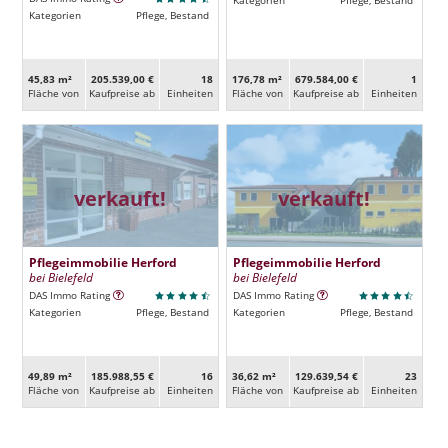
Kategorien
Pflege, Bestand
Kategorien
Pflege, Bestand
45,83 m²
205.539,00 €
18
176,78 m²
679.584,00 €
1
Fläche von
Kaufpreise ab
Ein­heiten
Fläche von
Kaufpreise ab
Ein­heiten
verkauft!
verkauft!
Pflegeimmobilie Herford
Pflegeimmobilie Herford
bei Bielefeld
bei Bielefeld
DAS Immo Rating
DAS Immo Rating
Kategorien
Pflege, Bestand
Kategorien
Pflege, Bestand
49,89 m²
185.988,55 €
16
36,62 m²
129.639,54 €
23
Fläche von
Kaufpreise ab
Ein­heiten
Fläche von
Kaufpreise ab
Ein­heiten