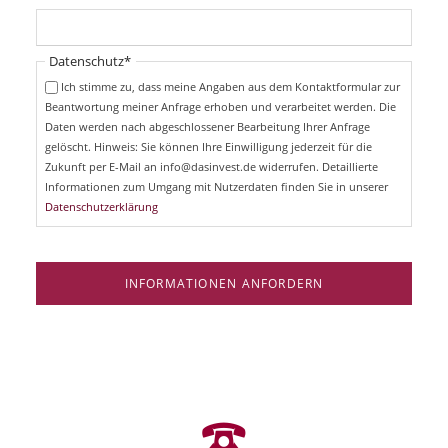
c
f
h
l
t
i
Pflichtfeld
Datenschutz
*
f
c
e
Ich stimme zu, dass meine Angaben aus dem Kontaktformular zur
h
l
Beantwortung meiner Anfrage erhoben und verarbeitet werden. Die
t
d
Daten werden nach abgeschlossener Bearbeitung Ihrer Anfrage
f
e
gelöscht. Hinweis: Sie können Ihre Einwilligung jederzeit für die
l
Zukunft per E-Mail an info@dasinvest.de widerrufen. Detaillierte
d
Informationen zum Umgang mit Nutzerdaten finden Sie in unserer
Datenschutzerklärung
INFORMATIONEN ANFORDERN