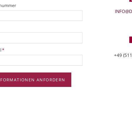
snummer
INFO@D
tfeld
l
*
+49 (511
NFORMATIONEN ANFORDERN