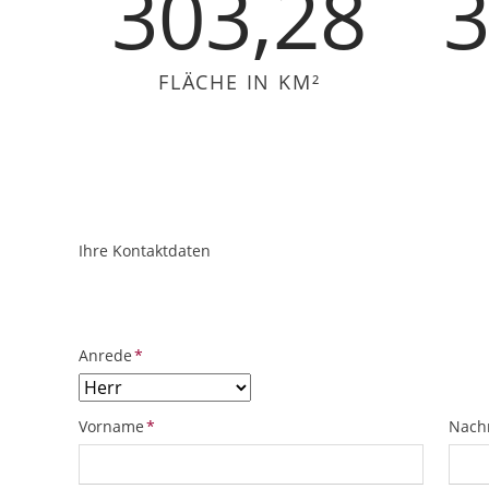
303,28
3
FLÄCHE IN KM²
Ihre Kontaktdaten
ObjektPlatzhalter
URL
Pflichtfeld
Anrede
*
Pflichtfeld
Pflich
Vorname
*
Nach