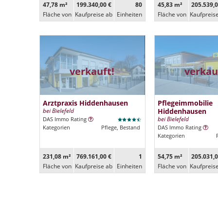
47,78 m²
199.340,00 €
80
45,83 m²
205.539,0
Fläche von
Kaufpreise ab
Ein­heiten
Fläche von
Kaufpreis
verkauft!
verkau
Arztpraxis Hiddenhausen
Pflegeimmobilie
bei Bielefeld
Hiddenhausen
bei Bielefeld
DAS Immo Rating
Kategorien
Pflege, Bestand
DAS Immo Rating
Kategorien
231,08 m²
769.161,00 €
1
54,75 m²
205.031,0
Fläche von
Kaufpreise ab
Ein­heiten
Fläche von
Kaufpreis