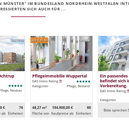
 IN MÜNSTER" IM BUNDESLAND NORDRHEIN-WESTFALEN INT
RESSIERTEN SICH AUCH FÜR ...
DA00616
AfA 3,85 %
DA00536
Ochtrup
Pflegeimmobilie Wuppertal
Ein passendes
befindet sich i
DAS Immo Rating
Vorbereitung.
Kategorien
Pflege, Bestand
Pflege, Neubau
DAS Immo Rating
Kategorien
0 €
76
48,27 m²
194.900,00 €
80
Bitte sprechen S
e ab
Ein­heiten
Fläche von
Kaufpreise ab
Ein­heiten