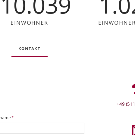
10.039
1.0
EINWOHNER
EINWOHNER 
KONTAKT
+49 (511
tfeld
name
*