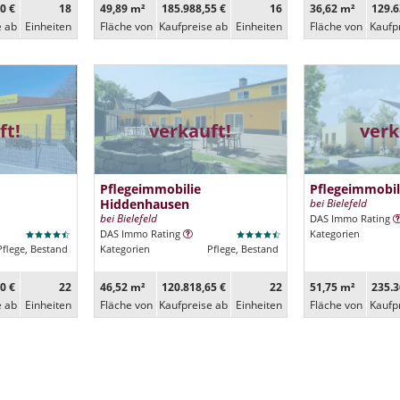
0 €
18
49,89 m²
185.988,55 €
16
36,62 m²
129.6
e ab
Ein­heiten
Fläche von
Kaufpreise ab
Ein­heiten
Fläche von
Kaufp
ft!
verkauft!
verk
Pflegeimmobilie
Pflegeimmobil
Hiddenhausen
bei Bielefeld
bei Bielefeld
DAS Immo Rating
DAS Immo Rating
Kategorien
Pflege, Bestand
Kategorien
Pflege, Bestand
0 €
22
46,52 m²
120.818,65 €
22
51,75 m²
235.3
e ab
Ein­heiten
Fläche von
Kaufpreise ab
Ein­heiten
Fläche von
Kaufp