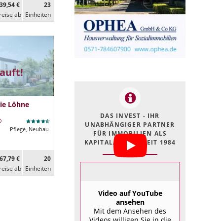
39,54 €
23
reise ab
Ein­heiten
auft!
ie Löhne
DAS INVEST - IHR
UNABHÄNGIGER PARTNER
Pflege, Neubau
FÜR IMMOBILIEN ALS
KAPITALANLAGE SEIT 1984
67,79 €
20
reise ab
Ein­heiten
Video auf YouTube
ansehen
Mit dem Ansehen des
Videos willigen Sie in die