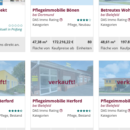
jekt
Pflegeimmobilie Bönen
Betreutes Wo
bei Dortmund
bei Bielefeld
DAS Immo Rating
DAS Immo Rating
Kategorien
Pflege, Neubau
Kategorien
ktuell in Prüfung
47,38 m²
172.216,22 €
80
48,61 m²
197.8
ns direkt an.
Fläche von
Kaufpreise ab
Ein­heiten
Fläche von
Kaufp
ft!
verkauft!
verk
Herford
Pflegeimmobilie Herford
Pflegeimmobil
bei Bielefeld
bei Bielefeld
DAS Immo Rating
DAS Immo Rating
Pflege, Bestand
Kategorien
Pflege, Bestand
Kategorien