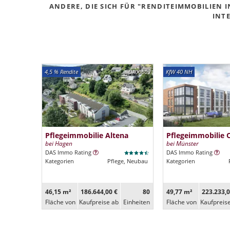
ANDERE, DIE SICH FÜR "RENDITEIMMOBILIEN
INTE
4,5 % Rendite
DA00609
KfW 40 NH
Pflegeimmobilie Altena
Pflegeimmobilie 
bei Hagen
bei Münster
DAS Immo Rating
DAS Immo Rating
Kategorien
Pflege, Neubau
Kategorien
46,15 m²
186.644,00 €
80
49,77 m²
223.233,0
Fläche von
Kaufpreise ab
Ein­heiten
Fläche von
Kaufpreis