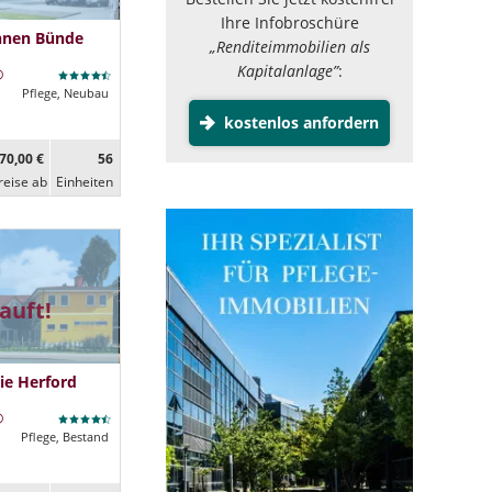
Ihre Infobroschüre
hnen Bünde
„Renditeimmobilien als
Kapitalanlage”
:
Pflege, Neubau
kostenlos anfordern
70,00 €
56
reise ab
Ein­heiten
auft!
ie Herford
Pflege, Bestand