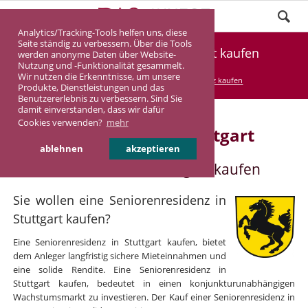
Analytics/Tracking-Tools helfen uns, diese
Seite ständig zu verbessern. Über die Tools
Seniorenresidenz in Stuttgart kaufen
werden anonyme Daten über Website-
Nutzung und -Funktionalität gesammelt.
Wir nutzen die Erkenntnisse, um unsere
DASINVEST
Service
Seniorenresidenz kaufen
Produkte, Dienstleistungen und das
Benutzererlebnis zu verbessern. Sind Sie
damit einverstanden, dass wir dafür
Cookies verwenden?
mehr
Seniorenresidenz in Stuttgart
ablehnen
akzeptieren
Seniorenresidenz in Stuttgart kaufen
Sie wollen eine Seniorenresidenz in
Stuttgart kaufen?
Eine Seniorenresidenz in Stuttgart kaufen, bietet
dem Anleger langfristig sichere Mieteinnahmen und
eine solide Rendite. Eine Seniorenresidenz in
Stuttgart kaufen, bedeutet in einen konjunkturunabhängigen
Wachstumsmarkt zu investieren. Der Kauf einer Seniorenresidenz in