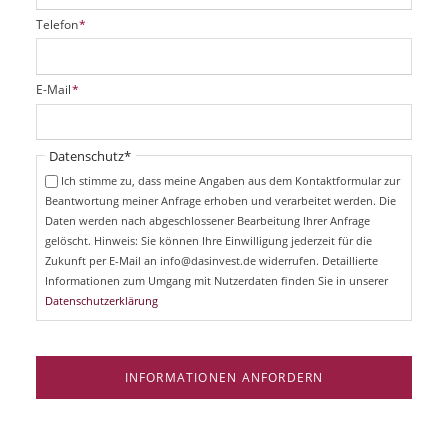
P
Telefon
*
f
l
i
P
E-Mail
*
c
f
h
l
t
i
Pflichtfeld
Datenschutz
*
f
c
e
Ich stimme zu, dass meine Angaben aus dem Kontaktformular zur
h
l
Beantwortung meiner Anfrage erhoben und verarbeitet werden. Die
t
d
Daten werden nach abgeschlossener Bearbeitung Ihrer Anfrage
f
e
gelöscht. Hinweis: Sie können Ihre Einwilligung jederzeit für die
l
Zukunft per E-Mail an info@dasinvest.de widerrufen. Detaillierte
d
Informationen zum Umgang mit Nutzerdaten finden Sie in unserer
Datenschutzerklärung
INFORMATIONEN ANFORDERN