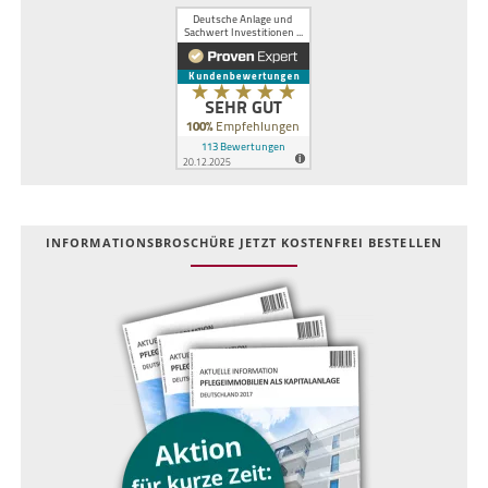
INFOR­MATIONS­BROSCHÜRE JETZT KOSTEN­FREI BESTELLEN