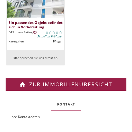
Ein passendes Objekt befindet
sich in Vorbereitung.
DAS Immo Rating
Aktuell in Prüfung
Kategorien
Pflege
Bitte sprechen Sie uns direkt an.
ZUR IMMOBILIENÜBERSICHT
KONTAKT
Ihre Kontaktdaten
O
U
b
R
j
L