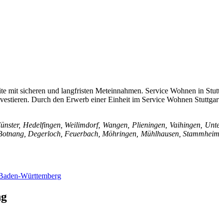
dite mit sicheren und langfristen Meteinnahmen. Service Wohnen in St
tieren. Durch den Erwerb einer Einheit im Service Wohnen Stuttgart p
ünster, Hedelfingen, Weilimdorf, Wangen, Plieningen, Vaihingen, Unter
ach, Botnang, Degerloch, Feuerbach, Möhringen, Mühlhausen, Stammhei
 Baden-Württemberg
ng