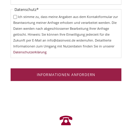
l
t
i
Pflichtfeld
Datenschutz
*
f
c
e
Ich stimme zu, dass meine Angaben aus dem Kontaktformular zur
h
l
Beantwortung meiner Anfrage erhoben und verarbeitet werden. Die
t
d
Daten werden nach abgeschlossener Bearbeitung Ihrer Anfrage
f
e
gelöscht. Hinweis: Sie können Ihre Einwilligung jederzeit für die
l
Zukunft per E-Mail an info@dasinvest.de widerrufen. Detaillierte
d
Informationen zum Umgang mit Nutzerdaten finden Sie in unserer
Datenschutzerklärung
INFORMATIONEN ANFORDERN