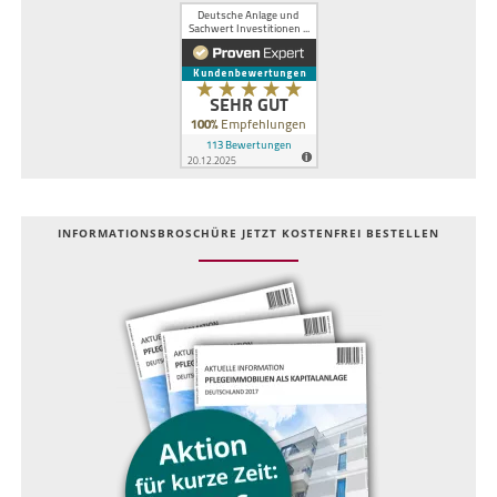
INFOR­MATIONS­BROSCHÜRE JETZT KOSTEN­FREI BESTELLEN