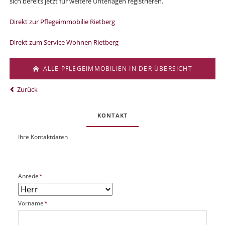
sich bereits jetzt für weitere Unterlagen registrieren.
Direkt zur Pflegeimmobilie Rietberg
Direkt zum Service Wohnen Rietberg
ALLE PFLEGEIMMOBILIEN IN DER ÜBERSICHT
Zurück
KONTAKT
Ihre Kontaktdaten
O
U
b
R
j
L
e
P
Anrede
*
k
f
t
l
P
P
Vorname
*
i
l
f
c
a
l
h