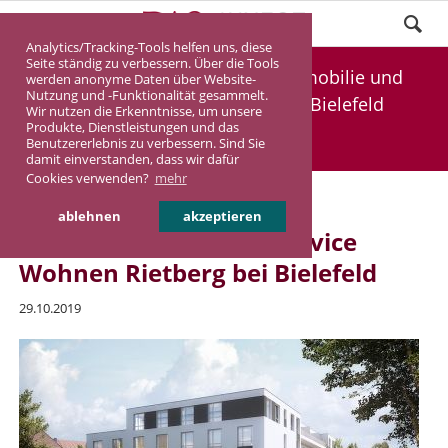
Analytics/Tracking-Tools helfen uns, diese
Seite ständig zu verbessern. Über die Tools
Ab sofort im Verkauf: Pflegeimmobilie und
werden anonyme Daten über Website-
Nutzung und -Funktionalität gesammelt.
Service Wohnen Rietberg bei Bielefeld
Wir nutzen die Erkenntnisse, um unsere
Produkte, Dienstleistungen und das
Benutzererlebnis zu verbessern. Sind Sie
DASINVEST
Aktuelles
damit einverstanden, dass wir dafür
Cookies verwenden?
mehr
Ab sofort im Verkauf:
ablehnen
akzeptieren
Pflegeimmobilie und Service
Wohnen Rietberg bei Bielefeld
29.10.2019