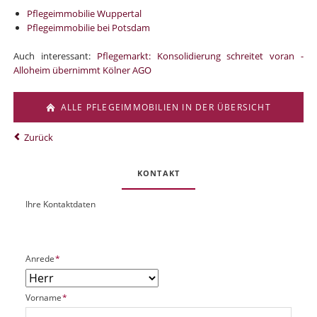
Pflegeimmobilie Wuppertal
Pflegeimmobilie bei Potsdam
Auch interessant:
Pflegemarkt: Konsolidierung schreitet voran -
Alloheim übernimmt Kölner AGO
ALLE PFLEGEIMMOBILIEN IN DER ÜBERSICHT
Zurück
KONTAKT
Ihre Kontaktdaten
O
U
b
R
j
L
e
P
Anrede
*
k
f
t
l
P
P
Vorname
*
i
l
f
c