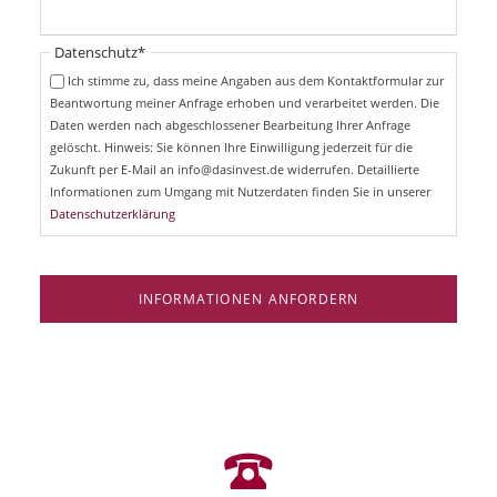
h
l
t
i
Pflichtfeld
Datenschutz
*
f
c
e
Ich stimme zu, dass meine Angaben aus dem Kontaktformular zur
h
l
Beantwortung meiner Anfrage erhoben und verarbeitet werden. Die
t
d
Daten werden nach abgeschlossener Bearbeitung Ihrer Anfrage
f
e
gelöscht. Hinweis: Sie können Ihre Einwilligung jederzeit für die
l
Zukunft per E-Mail an info@dasinvest.de widerrufen. Detaillierte
d
Informationen zum Umgang mit Nutzerdaten finden Sie in unserer
Datenschutzerklärung
INFORMATIONEN ANFORDERN