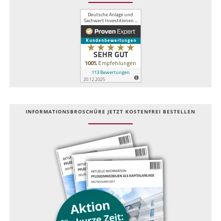
INFOR­MATIONS­BROSCHÜRE JETZT KOSTEN­FREI BESTELLEN