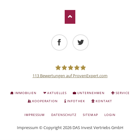
Facebook
Twitter
113
Bewertungen auf ProvenExpert.com
Deutsche
NAVIGATION
IMMOBILIEN
AKTUELLES
UNTERNEHMEN
SERVICE
ÜBERSPRINGEN
Anlage
KOOPERATION
INFOTHEK
KONTAKT
NAVIGATION
IMPRESSUM
DATENSCHUTZ
SITEMAP
LOGIN
und
ÜBERSPRINGEN
Impressum
© Copyright 2026 DAS Invest Vertriebs GmbH
Sachwert