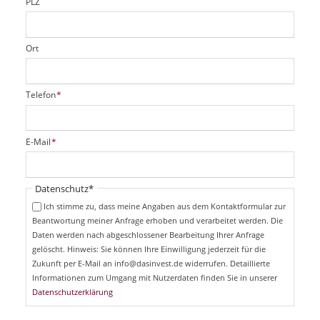
PLZ
Ort
P
Telefon
*
f
l
i
P
E-Mail
*
c
f
h
l
t
i
Pflichtfeld
Datenschutz
*
f
c
e
Ich stimme zu, dass meine Angaben aus dem Kontaktformular zur
h
l
Beantwortung meiner Anfrage erhoben und verarbeitet werden. Die
t
d
Daten werden nach abgeschlossener Bearbeitung Ihrer Anfrage
f
e
gelöscht. Hinweis: Sie können Ihre Einwilligung jederzeit für die
l
Zukunft per E-Mail an info@dasinvest.de widerrufen. Detaillierte
d
Informationen zum Umgang mit Nutzerdaten finden Sie in unserer
Datenschutzerklärung