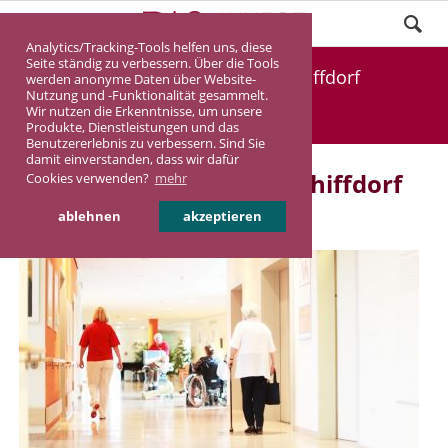
Analytics/Tracking-Tools helfen uns, diese
Seite ständig zu verbessern. Über die Tools
Bald: Pflegeimmobilie Schiffdorf
werden anonyme Daten über Website-
Nutzung und -Funktionalität gesammelt.
Wir nutzen die Erkenntnisse, um unsere
DASINVEST
Aktuelles
Produkte, Dienstleistungen und das
Benutzererlebnis zu verbessern. Sind Sie
damit einverstanden, dass wir dafür
Bald: Pflegeimmobilie Schiffdorf
Cookies verwenden?
mehr
ablehnen
akzeptieren
03.08.2022