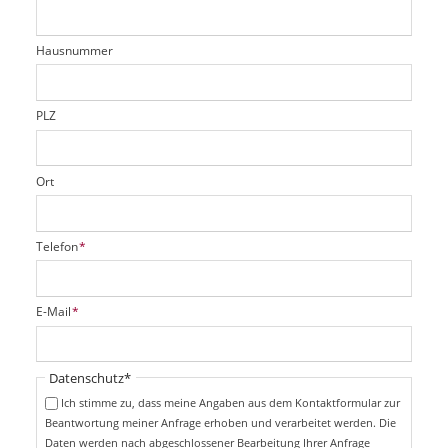
e
h
e
l
t
r
d
Hausnummer
f
e
l
d
PLZ
Ort
P
Telefon
*
f
l
i
P
E-Mail
*
c
f
h
l
t
i
Pflichtfeld
Datenschutz
*
f
c
e
Ich stimme zu, dass meine Angaben aus dem Kontaktformular zur
h
l
Beantwortung meiner Anfrage erhoben und verarbeitet werden. Die
t
d
Daten werden nach abgeschlossener Bearbeitung Ihrer Anfrage
f