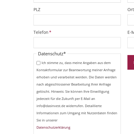
PLZ
Ort
Pflichtfeld
Pfl
Telefon
*
E-M
Pflichtfeld
Datenschutz
*
Ich stimme zu, dass meine Angaben aus dem
Kontaktformular zur Beantwortung meiner Anfrage
erhoben und verarbeitet werden. Die Daten werden
nach abgeschlossener Bearbeitung Ihrer Anfrage
gelöscht. Hinweis: Sie können Ihre Einwilligung
jederzeit für die Zukunft per E-Mail an
info@dasinvest.de widerrufen. Detaillierte
Informationen zum Umgang mit Nutzerdaten finden
Sie in unserer
Datenschutzerklärung