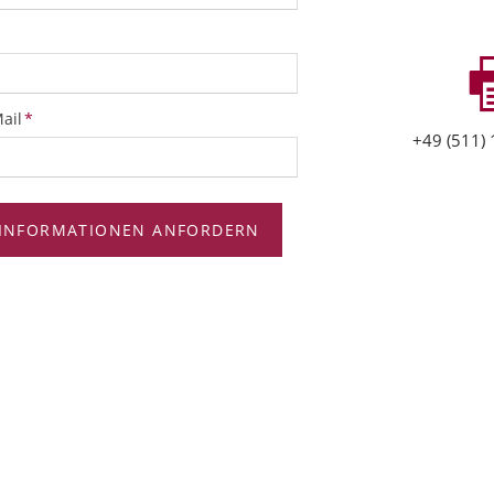
ichtfeld
ail
*
+49 (511) 
INFORMATIONEN ANFORDERN