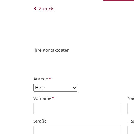
Zurück
Ihre Kontaktdaten
ObjektPlatzhalter
URL
Pflichtfeld
Anrede
*
Pflichtfeld
Pfl
Vorname
*
Na
Straße
Ha