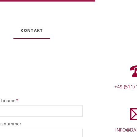
KONTAKT
+49 (511) 
ichtfeld
chname
*
usnummer
INFO@DAS