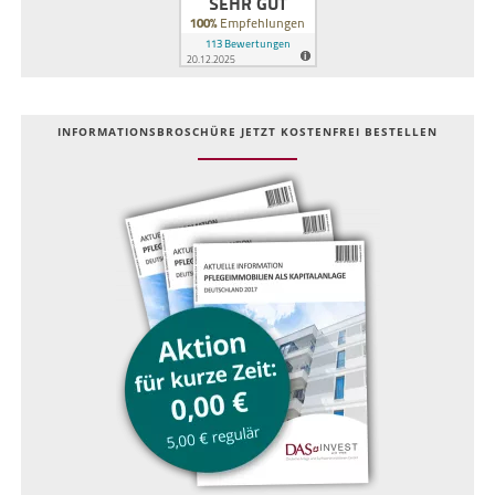
INFOR­MATIONS­BROSCHÜRE JETZT KOSTEN­FREI BESTELLEN