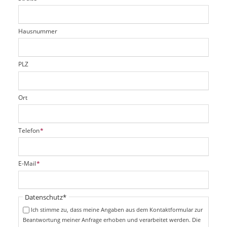
d
c
t
e
h
e
l
t
r
d
Hausnummer
f
e
l
d
PLZ
Ort
P
Telefon
*
f
l
i
P
E-Mail
*
c
f
h
l
t
i
Pflichtfeld
Datenschutz
*
f
c
e
Ich stimme zu, dass meine Angaben aus dem Kontaktformular zur
h
l
Beantwortung meiner Anfrage erhoben und verarbeitet werden. Die
t
d