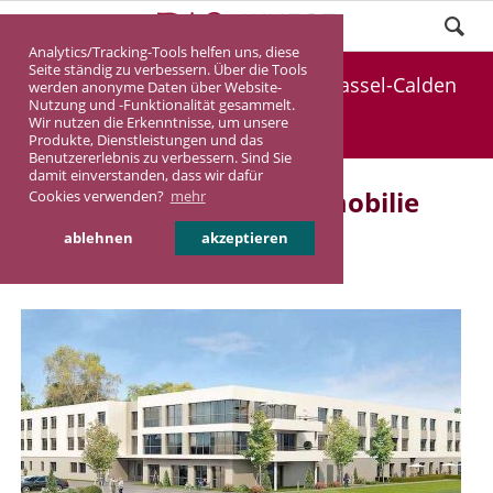
Analytics/Tracking-Tools helfen uns, diese
Seite ständig zu verbessern. Über die Tools
Coming soon: Pflegeimmobilie Kassel-Calden
werden anonyme Daten über Website-
Nutzung und -Funktionalität gesammelt.
Wir nutzen die Erkenntnisse, um unsere
DASINVEST
Aktuelles
Produkte, Dienstleistungen und das
Benutzererlebnis zu verbessern. Sind Sie
damit einverstanden, dass wir dafür
Coming soon: Pflegeimmobilie
Cookies verwenden?
mehr
Kassel-Calden
ablehnen
akzeptieren
06.04.2018