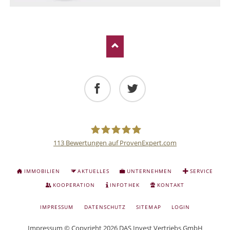
Facebook
Twitter
113
Bewertungen auf ProvenExpert.com
Deutsche
NAVIGATION
IMMOBILIEN
AKTUELLES
UNTERNEHMEN
SERVICE
ÜBERSPRINGEN
Anlage
KOOPERATION
INFOTHEK
KONTAKT
NAVIGATION
IMPRESSUM
DATENSCHUTZ
SITEMAP
LOGIN
und
ÜBERSPRINGEN
Impressum
© Copyright 2026 DAS Invest Vertriebs GmbH