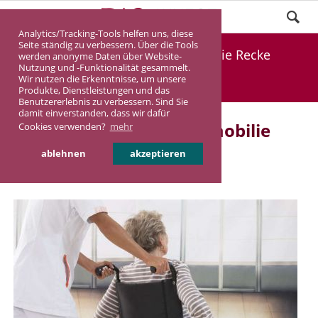
Analytics/Tracking-Tools helfen uns, diese
Seite ständig zu verbessern. Über die Tools
Coming soon: Pflegeimmobilie Recke
werden anonyme Daten über Website-
Nutzung und -Funktionalität gesammelt.
Wir nutzen die Erkenntnisse, um unsere
DASINVEST
Aktuelles
Produkte, Dienstleistungen und das
Benutzererlebnis zu verbessern. Sind Sie
damit einverstanden, dass wir dafür
Coming soon: Pflegeimmobilie
Cookies verwenden?
mehr
Recke
ablehnen
akzeptieren
03.08.2022