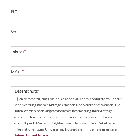
l
d
PLZ
Ort
P
Telefon
*
f
l
i
P
E-Mail
*
c
f
h
l
t
i
Pflichtfeld
Datenschutz
*
f
c
e
Ich stimme zu, dass meine Angaben aus dem Kontaktformular zur
h
l
Beantwortung meiner Anfrage erhoben und verarbeitet werden. Die
t
d
Daten werden nach abgeschlossener Bearbeitung Ihrer Anfrage
f
e
gelöscht. Hinweis: Sie können Ihre Einwilligung jederzeit für die
l
Zukunft per E-Mail an info@dasinvest.de widerrufen. Detaillierte
d
Informationen zum Umgang mit Nutzerdaten finden Sie in unserer
Datenschutzerklärung