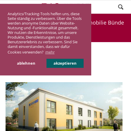
Analytics/Tracking-Tools helfen uns, diese
Seite ständig zu verbessern. Über die Tools
Demnächst im Verkauf: Pflegeimmobilie Bünde
werden anonyme Daten über Website-
Nutzung und -Funktionalität gesammelt.
Wir nutzen die Erkenntnisse, um unsere
DASINVEST
Aktuelles
Produkte, Dienstleistungen und das
Benutzererlebnis zu verbessern. Sind Sie
damit einverstanden, dass wir dafür
Demnächst im Verkauf:
Cookies verwenden?
mehr
Pflegeimmobilie Bünde
ablehnen
akzeptieren
04.04.2022