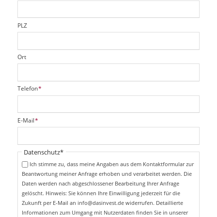
e
l
d
PLZ
Ort
P
Telefon
*
f
l
i
P
E-Mail
*
c
f
h
l
t
i
Pflichtfeld
Datenschutz
*
f
c
e
Ich stimme zu, dass meine Angaben aus dem Kontaktformular zur
h
l
Beantwortung meiner Anfrage erhoben und verarbeitet werden. Die
t
d
Daten werden nach abgeschlossener Bearbeitung Ihrer Anfrage
f
e
gelöscht. Hinweis: Sie können Ihre Einwilligung jederzeit für die
l
Zukunft per E-Mail an info@dasinvest.de widerrufen. Detaillierte
d
Informationen zum Umgang mit Nutzerdaten finden Sie in unserer