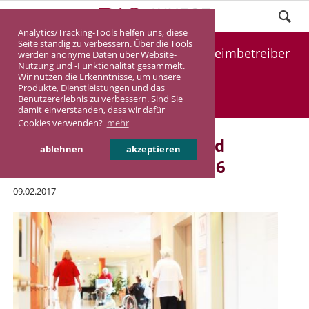
Analytics/Tracking-Tools helfen uns, diese
Seite ständig zu verbessern. Über die Tools
Die 30 größten Alten- und Pflegeheimbetreiber
werden anonyme Daten über Website-
Nutzung und -Funktionalität gesammelt.
2016
Wir nutzen die Erkenntnisse, um unsere
Produkte, Dienstleistungen und das
Benutzererlebnis zu verbessern. Sind Sie
DASINVEST
Aktuelles
damit einverstanden, dass wir dafür
Cookies verwenden?
mehr
Die 30 größten Alten- und
ablehnen
akzeptieren
Pflegeheimbetreiber 2016
09.02.2017