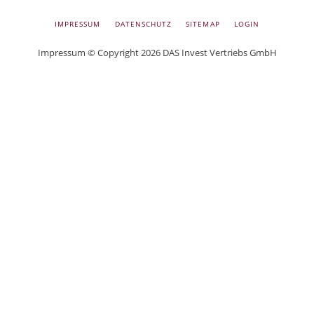
NAVIGATION
IMPRESSUM
DATENSCHUTZ
SITEMAP
LOGIN
und
ÜBERSPRINGEN
Impressum
© Copyright 2026 DAS Invest Vertriebs GmbH
Sachwert
Investitionen
GmbH