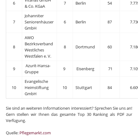
6
7
Berlin
54
7.77
& Co. KGaA
Johanniter
7
Seniorenhäuser
6
Berlin
87
7.73
GmbH
AWO
Bezirksverband
8
8
Dortmund
60
7.18
Westliches
Westfalen e. V.
Azurit-Hansa-
9
9
Eisenberg
71
7.10
Gruppe
Evangelische
10
Heimstiftung
10
Stuttgart
84
6.60
GmbH
Sie sind an weiteren Informationen interessiert? Sprechen Sie uns an!
Gern stellen wir Ihnen das gesamte Top 30 Ranking als PDF zur
Verfügung.
Quelle:
Pflegemarkt.com