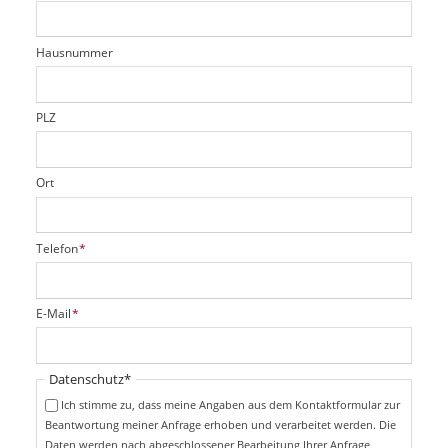
e
h
e
l
t
r
d
Hausnummer
f
e
l
d
PLZ
Ort
P
Telefon
*
f
l
i
P
E-Mail
*
c
f
h
l
t
i
Pflichtfeld
Datenschutz
*
f
c
e
Ich stimme zu, dass meine Angaben aus dem Kontaktformular zur
h
l
Beantwortung meiner Anfrage erhoben und verarbeitet werden. Die
t
d
Daten werden nach abgeschlossener Bearbeitung Ihrer Anfrage
f