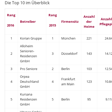
Die Top 10 im Überblick
Rang
Rang
Anzahl
Anzahl
Betreiber
Firmensitz
der
Pflegep
2016
2015
Heime
1
Korian Gruppe
1
München
221
24.6
Alloheim
Senioren-
2
3
Düsseldorf
143
14.1
Residenzen
GmbH
3
Pro Seniore
2
Berlin
103
12.5
Orpea
Frankfurt
4
Deutschland
4
123
10.8
am Main
GmbH
Kursana
5
Residenzen
5
Berlin
95
9.11
GmbH
Vitanas GmbH