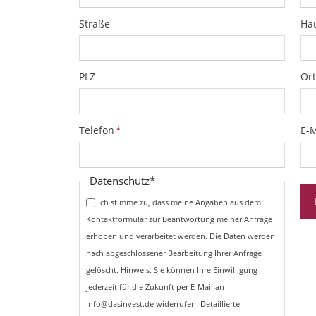
Straße
Ha
PLZ
Ort
Pflichtfeld
Pfl
Telefon
*
E-M
Pflichtfeld
Datenschutz
*
Ich stimme zu, dass meine Angaben aus dem
Kontaktformular zur Beantwortung meiner Anfrage
erhoben und verarbeitet werden. Die Daten werden
nach abgeschlossener Bearbeitung Ihrer Anfrage
gelöscht. Hinweis: Sie können Ihre Einwilligung
jederzeit für die Zukunft per E-Mail an
info@dasinvest.de widerrufen. Detaillierte