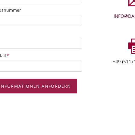
usnummer
INFO@DAS
ichtfeld
ail
*
+49 (511) 
INFORMATIONEN ANFORDERN