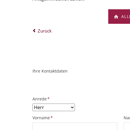
ALL
Zurück
Ihre Kontaktdaten
ObjektPlatzhalter
URL
Pflichtfeld
Anrede
*
Pflichtfeld
Pfl
Vorname
*
Na