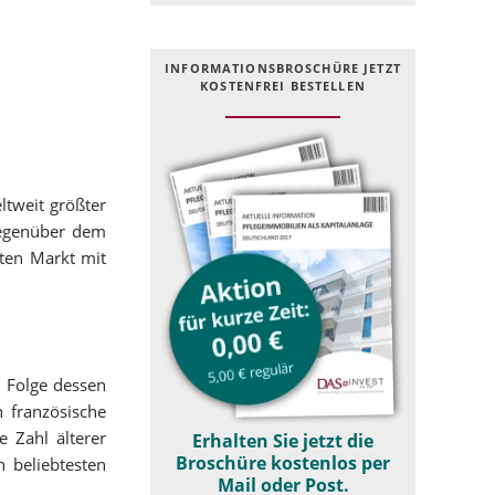
INFOR­MATIONS­BROSCHÜRE JETZT
KOSTEN­FREI BESTELLEN
ltweit größter
gegenüber dem
ten Markt mit
n Folge dessen
n französische
 Zahl älterer
Erhalten Sie jetzt die
Broschüre kostenlos per
 beliebtesten
Mail oder Post.