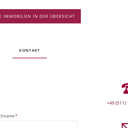
E IMMOBILIEN IN DER ÜBERSICHT
KONTAKT
+49 (511) 
ichtfeld
chname
*