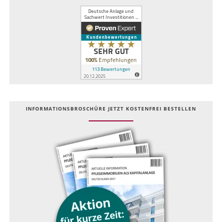
INFOR­MATIONS­BROSCHÜRE JETZT KOSTEN­FREI BESTELLEN