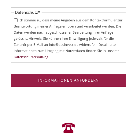
h
l
t
i
Pflichtfeld
Datenschutz
*
f
c
e
Ich stimme zu, dass meine Angaben aus dem Kontaktformular zur
h
l
Beantwortung meiner Anfrage erhoben und verarbeitet werden. Die
t
d
Daten werden nach abgeschlossener Bearbeitung Ihrer Anfrage
f
e
gelöscht. Hinweis: Sie können Ihre Einwilligung jederzeit für die
l
Zukunft per E-Mail an info@dasinvest.de widerrufen. Detaillierte
d
Informationen zum Umgang mit Nutzerdaten finden Sie in unserer
Datenschutzerklärung
INFORMATIONEN ANFORDERN