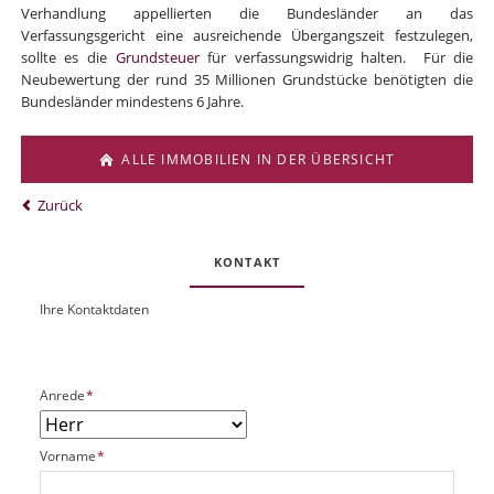
Verhandlung appellierten die Bundesländer an das
Verfassungsgericht eine ausreichende Übergangszeit festzulegen,
sollte es die
Grundsteuer
für verfassungswidrig halten. Für die
Neubewertung der rund 35 Millionen Grundstücke benötigten die
Bundesländer mindestens 6 Jahre.
ALLE IMMOBILIEN IN DER ÜBERSICHT
Zurück
KONTAKT
Ihre Kontaktdaten
O
U
b
R
j
L
e
P
Anrede
*
k
f
t
l
P
P
Vorname
*
i
l
f
c
a