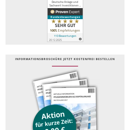
INFOR­MATIONS­BROSCHÜRE JETZT KOSTEN­FREI BESTELLEN