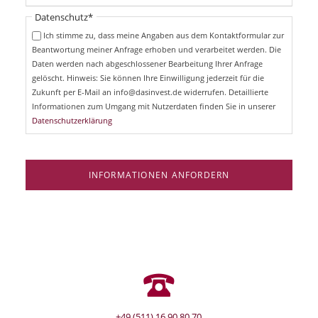
t
i
Pflichtfeld
Datenschutz
*
f
c
e
Ich stimme zu, dass meine Angaben aus dem Kontaktformular zur
h
l
Beantwortung meiner Anfrage erhoben und verarbeitet werden. Die
t
d
Daten werden nach abgeschlossener Bearbeitung Ihrer Anfrage
f
e
gelöscht. Hinweis: Sie können Ihre Einwilligung jederzeit für die
l
Zukunft per E-Mail an info@dasinvest.de widerrufen. Detaillierte
d
Informationen zum Umgang mit Nutzerdaten finden Sie in unserer
Datenschutzerklärung
INFORMATIONEN ANFORDERN
+49 (511) 16 90 80 70