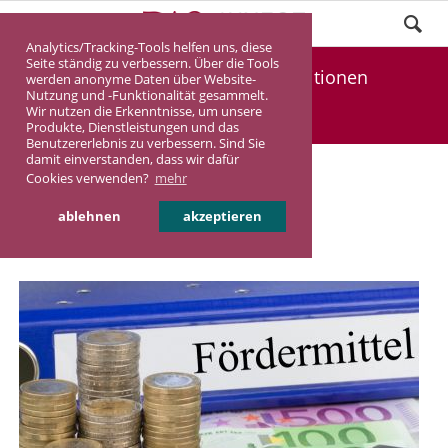
Analytics/Tracking-Tools helfen uns, diese
Seite ständig zu verbessern. Über die Tools
KfW verbessert Förderkonditionen
werden anonyme Daten über Website-
Nutzung und -Funktionalität gesammelt.
Wir nutzen die Erkenntnisse, um unsere
DASINVEST
Aktuelles
Produkte, Dienstleistungen und das
Benutzererlebnis zu verbessern. Sind Sie
damit einverstanden, dass wir dafür
KfW verbessert
Cookies verwenden?
mehr
Förderkonditionen
ablehnen
akzeptieren
20.01.2020