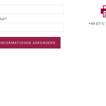
ichtfeld
ail
*
+49 (511) 
INFORMATIONEN ANFORDERN