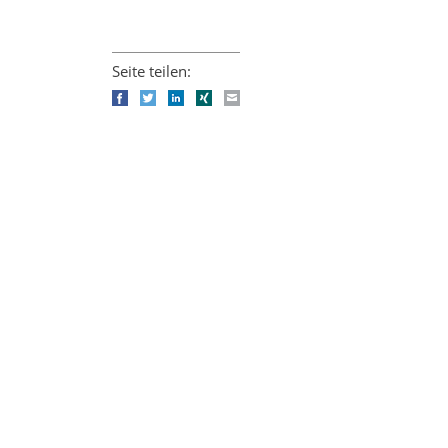
Seite teilen:
Facebook
Twitter
LinkedIn
Xing
E-mail