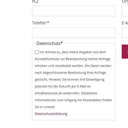
PLZ
Ort
Pflichtfeld
Pfl
Telefon
*
E-M
Pflichtfeld
Datenschutz
*
Ich stimme zu, dass meine Angaben aus dem
Kontaktformular zur Beantwortung meiner Anfrage
erhoben und verarbeitet werden. Die Daten werden
nach abgeschlossener Bearbeitung Ihrer Anfrage
gelöscht. Hinweis: Sie können Ihre Einwilligung
jederzeit für die Zukunft per E-Mail an
info@dasinvest.de widerrufen. Detaillierte
Informationen zum Umgang mit Nutzerdaten finden
Sie in unserer
Datenschutzerklärung