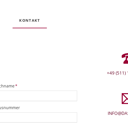
KONTAKT
+49 (511) 
ichtfeld
chname
*
usnummer
INFO@DAS