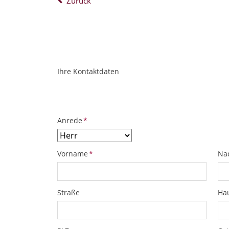
Zurück
Ihre Kontaktdaten
ObjektPlatzhalter
URL
Pflichtfeld
Anrede
*
Pflichtfeld
Pfl
Vorname
*
Na
Straße
Ha