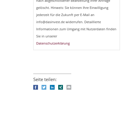
nach abgeschlossener Bearbeitung Ihrer Anfrage
gelöscht. Hinweis: Sie können Ihre Einwilligung
jederzeit für die Zukunft per E-Mail an
info@dasinvest.de widerrufen. Detaillierte
Informationen zum Umgang mit Nutzerdaten finden
Sie in unserer
Datenschutzerklärung
Seite teilen:
Facebook
Twitter
LinkedIn
Xing
E-mail