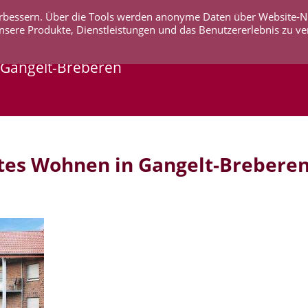
 verbessern. Über die Tools werden anonyme Daten über Website-
AKTUELLES
UNTERNEHMEN
SERVICE
KO
nsere Produkte, Dienstleistungen und das Benutzererlebnis zu ve
 Gangelt-Breberen
tes Wohnen in Gangelt-Brebere