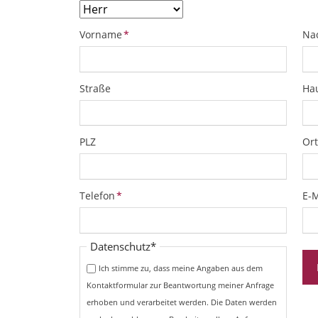
Pflichtfeld
Pfl
Vorname
*
Na
Straße
Ha
PLZ
Ort
Pflichtfeld
Pfl
Telefon
*
E-M
Pflichtfeld
Datenschutz
*
Ich stimme zu, dass meine Angaben aus dem
Kontaktformular zur Beantwortung meiner Anfrage
erhoben und verarbeitet werden. Die Daten werden