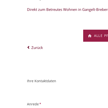
Direkt zum Betreutes Wohnen in Gangelt-Brebe
ALLE P
Zurück
Ihre Kontaktdaten
ObjektPlatzhalter
URL
Pflichtfeld
Anrede
*