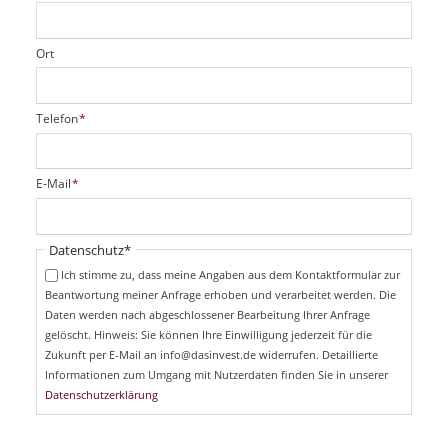
Ort
P
Telefon
*
f
l
i
P
E-Mail
*
c
f
h
l
t
i
Pflichtfeld
Datenschutz
*
f
c
e
Ich stimme zu, dass meine Angaben aus dem Kontaktformular zur
h
l
Beantwortung meiner Anfrage erhoben und verarbeitet werden. Die
t
d
Daten werden nach abgeschlossener Bearbeitung Ihrer Anfrage
f
e
gelöscht. Hinweis: Sie können Ihre Einwilligung jederzeit für die
l
Zukunft per E-Mail an info@dasinvest.de widerrufen. Detaillierte
d
Informationen zum Umgang mit Nutzerdaten finden Sie in unserer
Datenschutzerklärung