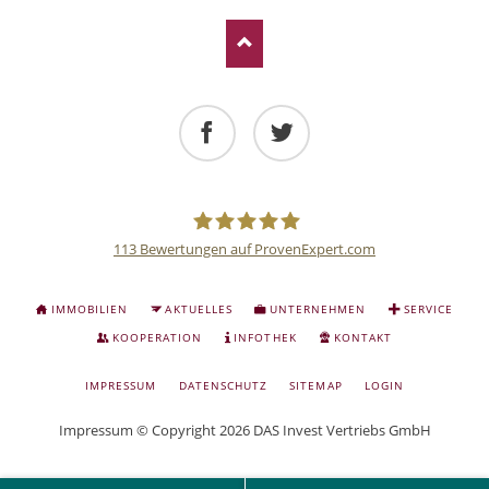
Facebook
Twitter
113
Bewertungen auf ProvenExpert.com
Deutsche
NAVIGATION
IMMOBILIEN
AKTUELLES
UNTERNEHMEN
SERVICE
ÜBERSPRINGEN
Anlage
KOOPERATION
INFOTHEK
KONTAKT
NAVIGATION
IMPRESSUM
DATENSCHUTZ
SITEMAP
LOGIN
und
ÜBERSPRINGEN
Impressum
© Copyright 2026 DAS Invest Vertriebs GmbH
Sachwert