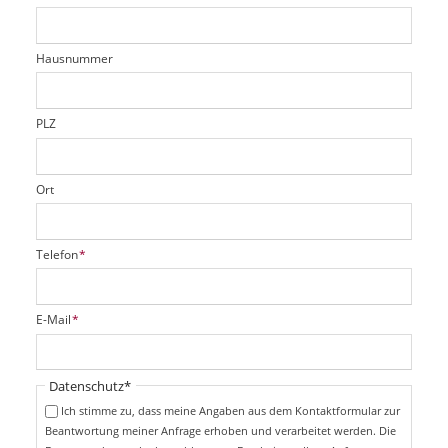
c
t
e
h
e
l
t
r
d
Hausnummer
f
e
l
d
PLZ
Ort
P
Telefon
*
f
l
i
P
E-Mail
*
c
f
h
l
t
i
Pflichtfeld
Datenschutz
*
f
c
e
Ich stimme zu, dass meine Angaben aus dem Kontaktformular zur
h
l
Beantwortung meiner Anfrage erhoben und verarbeitet werden. Die
t
d