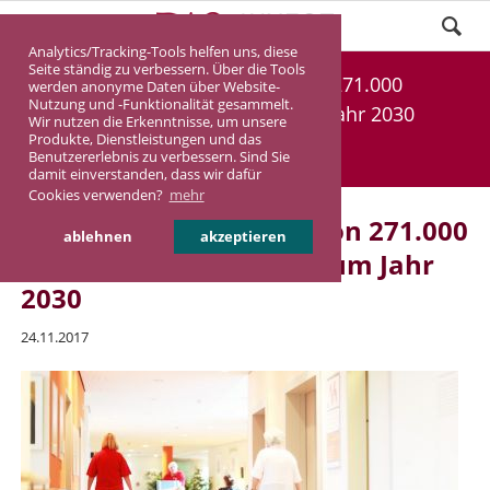
Analytics/Tracking-Tools helfen uns, diese
Seite ständig zu verbessern. Über die Tools
RWI sieht Mehrbedarf von 271.000
werden anonyme Daten über Website-
Nutzung und -Funktionalität gesammelt.
Pflegeheimplätzen bis zum Jahr 2030
Wir nutzen die Erkenntnisse, um unsere
Produkte, Dienstleistungen und das
Benutzererlebnis zu verbessern. Sind Sie
DASINVEST
Aktuelles
damit einverstanden, dass wir dafür
Cookies verwenden?
mehr
RWI sieht Mehrbedarf von 271.000
ablehnen
akzeptieren
Pflegeheimplätzen bis zum Jahr
2030
24.11.2017