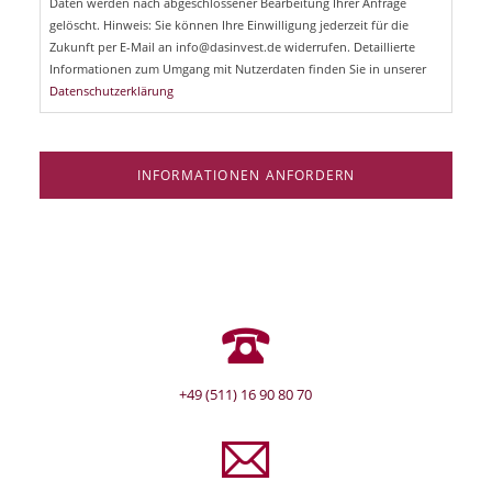
Daten werden nach abgeschlossener Bearbeitung Ihrer Anfrage
f
e
gelöscht. Hinweis: Sie können Ihre Einwilligung jederzeit für die
l
Zukunft per E-Mail an info@dasinvest.de widerrufen. Detaillierte
d
Informationen zum Umgang mit Nutzerdaten finden Sie in unserer
Datenschutzerklärung
INFORMATIONEN ANFORDERN
+49 (511) 16 90 80 70