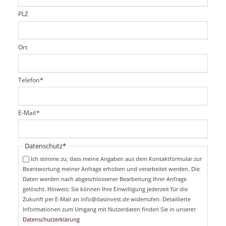
l
d
PLZ
Ort
P
Telefon
*
f
l
i
P
E-Mail
*
c
f
h
l
t
i
Pflichtfeld
Datenschutz
*
f
c
e
Ich stimme zu, dass meine Angaben aus dem Kontaktformular zur
h
l
Beantwortung meiner Anfrage erhoben und verarbeitet werden. Die
t
d
Daten werden nach abgeschlossener Bearbeitung Ihrer Anfrage
f
e
gelöscht. Hinweis: Sie können Ihre Einwilligung jederzeit für die
l
Zukunft per E-Mail an info@dasinvest.de widerrufen. Detaillierte
d
Informationen zum Umgang mit Nutzerdaten finden Sie in unserer
Datenschutzerklärung