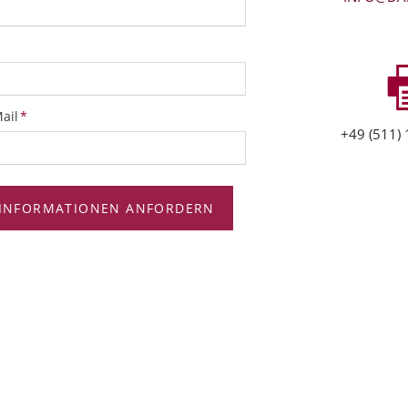
ichtfeld
ail
*
+49 (511) 
INFORMATIONEN ANFORDERN