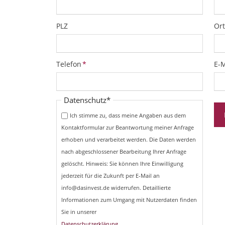
PLZ
Ort
Pflichtfeld
Pfl
Telefon
*
E-M
Pflichtfeld
Datenschutz
*
Ich stimme zu, dass meine Angaben aus dem
Kontaktformular zur Beantwortung meiner Anfrage
erhoben und verarbeitet werden. Die Daten werden
nach abgeschlossener Bearbeitung Ihrer Anfrage
gelöscht. Hinweis: Sie können Ihre Einwilligung
jederzeit für die Zukunft per E-Mail an
info@dasinvest.de widerrufen. Detaillierte
Informationen zum Umgang mit Nutzerdaten finden
Sie in unserer
Datenschutzerklärung