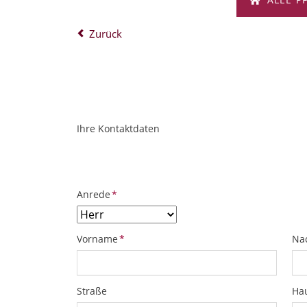
Zurück
Ihre Kontaktdaten
ObjektPlatzhalter
URL
Pflichtfeld
Anrede
*
Pflichtfeld
Pfl
Vorname
*
Na
Straße
Ha